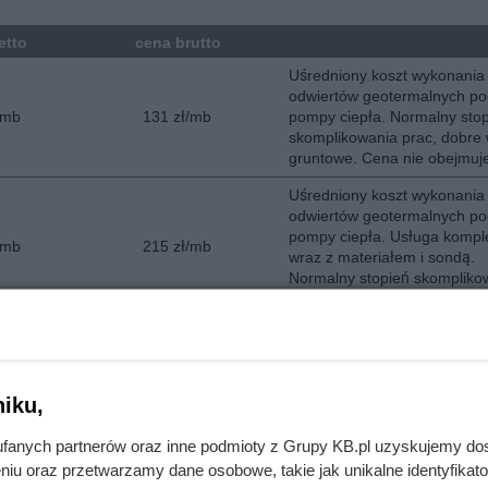
etto
cena brutto
Uśredniony koszt wykonania
odwiertów geotermalnych po
/mb
131 zł/mb
pompy ciepła. Normalny sto
skomplikowania prac, dobre 
gruntowe. Cena nie obejmuj
Uśredniony koszt wykonania
odwiertów geotermalnych po
pompy ciepła. Usługa komp
/mb
215 zł/mb
wraz z materiałem i sondą.
Normalny stopień skompliko
prac, dobre warunki gruntow
rty na pompy ciepła w Mrągowie
iku,
fanych partnerów oraz inne podmioty z Grupy KB.pl uzyskujemy do
niu oraz przetwarzamy dane osobowe, takie jak unikalne identyfikat