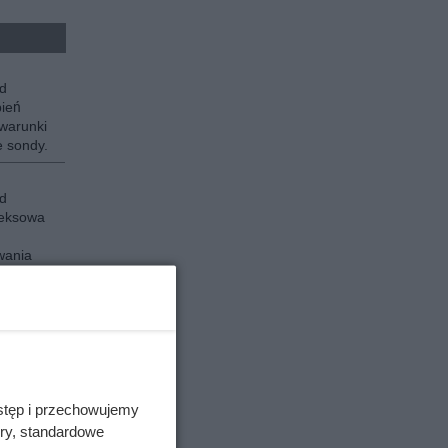
d
pień
warunki
e sondy.
d
leksowa
wania
e.
stęp i przechowujemy
ory, standardowe