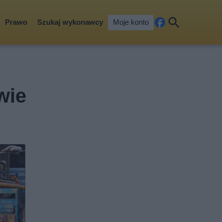
Prawo
Szukaj wykonawcy
Moje konto
Fa
Szu
ceb
kaj
ook
wie