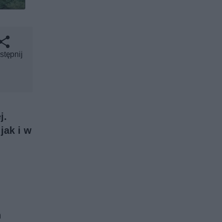
stępnij
j.
jak i w
h