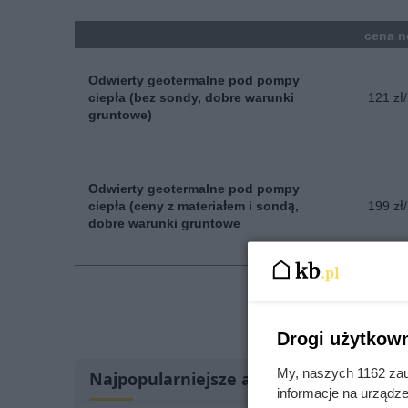
kolumna
cena n
Odwierty geotermalne pod pompy
ciepła (bez sondy, dobre warunki
121 zł
gruntowe)
Odwierty geotermalne pod pompy
ciepła (ceny z materiałem i sondą,
199 zł
dobre warunki gruntowe
Znajdź ofe
Drogi użytkown
My, naszych 1162 zau
Najpopularniejsze artykuły
informacje na urządze