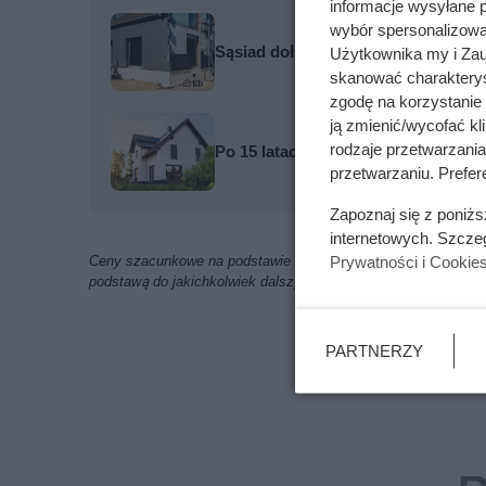
informacje wysyłane 
wybór spersonalizowan
Sąsiad dołożył kolejne 10 cm styrop
Użytkownika my i Zau
skanować charakterys
zgodę na korzystanie 
ją zmienić/wycofać kl
rodzaje przetwarzani
Po 15 latach zdjęli fragment elewa
przetwarzaniu. Prefere
Zapoznaj się z poniż
internetowych. Szcze
Prywatności i Cookie
Ceny szacunkowe na podstawie ofert znalezionych w internecie
podstawą do jakichkolwiek dalszych analiz i obliczeń
PARTNERZY