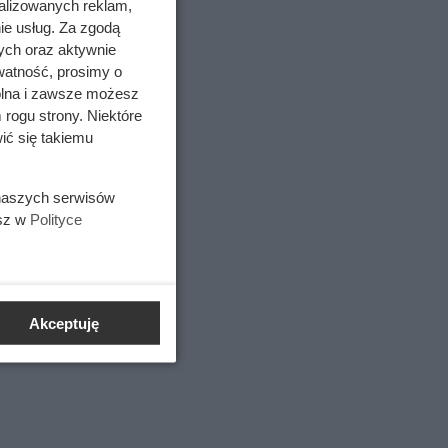
alizowanych reklam,
ie usług. Za zgodą
ci
ych oraz aktywnie
watność, prosimy o
wolna i zawsze możesz
 rogu strony. Niektóre
ić się takiemu
 naszych serwisów
esz w
Polityce
ny być
Akceptuję