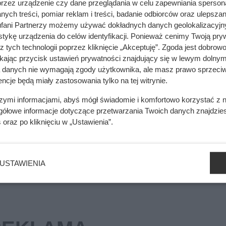
przez urządzenie czy dane przeglądania w celu zapewniania sperson
ych treści, pomiar reklam i treści, badanie odbiorców oraz ulepszan
ianu. Myślał, że grubsza izolacja przyniesie wielkie oszczędnoś
fani Partnerzy możemy używać dokładnych danych geolokalizacyjn
tykę urządzenia do celów identyfikacji. Ponieważ cenimy Twoją pry
z tych technologii poprzez kliknięcie „Akceptuję”. Zgoda jest dobro
ikając przycisk ustawień prywatności znajdujący się w lewym dolnym
a danych nie wymagają zgody użytkownika, ale masz prawo sprzeciw
cji. To, co zastali pod styropianem, zaskoczyło nawet wykonawcę
ncje będą miały zastosowania tylko na tej witrynie.
szymi informacjami, abyś mógł świadomie i komfortowo korzystać z
gółowe informacje dotyczące przetwarzania Twoich danych znajdzi
s
oraz po kliknięciu w „Ustawienia”.
. Nie stanowią oferty handlowej w rozumieniu kodeksu cywilnego i nie powin
USTAWIENIA