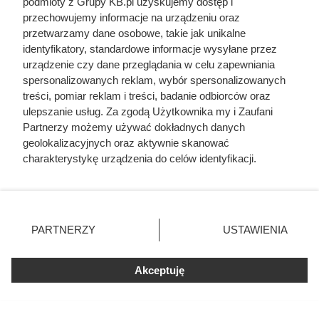
podmioty z Grupy KB.pl uzyskujemy dostęp i
filmie. Przekleństwo polskiej seksbomby
przechowujemy informacje na urządzeniu oraz
lat 80.
przetwarzamy dane osobowe, takie jak unikalne
identyfikatory, standardowe informacje wysyłane przez
Traktowali ją jak zabawkę i przekazywali
urządzenie czy dane przeglądania w celu zapewniania
z rąk do rąk. Niewiarygodne losy słynnej
spersonalizowanych reklam, wybór spersonalizowanych
skandalistki
treści, pomiar reklam i treści, badanie odbiorców oraz
ulepszanie usług. Za zgodą Użytkownika my i Zaufani
Zrobili z żony cesarza „nierządnicę” i
Partnerzy możemy używać dokładnych danych
przypisali jej 25 mężczyzn jednej nocy.
geolokalizacyjnych oraz aktywnie skanować
Tak Rzym pozbył się zbyt ambitnej
charakterystykę urządzenia do celów identyfikacji.
kobiety
Ponieważ cenimy Twoją prywatność, prosimy o zgodę na
Żona Sienkiewicza uciekła podczas
korzystanie z tych technologii poprzez kliknięcie
podróży poślubnej. Powód do dziś
„Akceptuję”. Zgoda jest dobrowolna i zawsze możesz ją
szokuje
zmienić/wycofać klikając przycisk ustawień prywatności
PARTNERZY
USTAWIENIA
znajdujący się w lewym dolnym rogu strony. Niektóre
rodzaje przetwarzania danych nie wymagają zgody
Zdrady z obojgiem płci i romans z
siostrą. Ta relacja była najbardziej
użytkownika, ale masz prawo sprzeciwić się takiemu
Akceptuję
toksycznym związkiem w historii sztuki
przetwarzaniu. Preferencje będą miały zastosowania tylko
na tej witrynie.