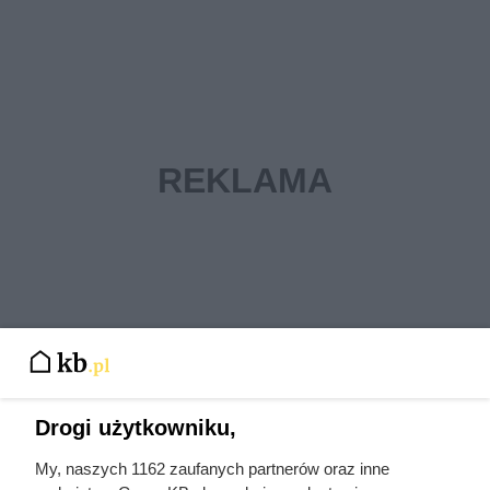
Najpopularniejsze w tej chwili
Drogi użytkowniku,
My, naszych 1162 zaufanych partnerów oraz inne
Kazali jej rozbierać się w niemal każdym