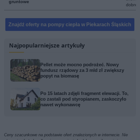
gruntowe
dobre 
Znajdź oferty na pompy ciepła w Piekarach Śląskich
Najpopularniejsze artykuły
Pellet może mocno podrożeć. Nowy
fundusz rządowy za 3 mld zł zwiększy
popyt na biomasę
Po 15 latach zdjęli fragment elewacji. To,
co zastali pod styropianem, zaskoczyło
nawet wykonawcę
Ceny szacunkowe na podstawie ofert znalezionych w internecie. Nie