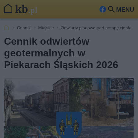
MENU
Fa
Szu
ceb
kaj
Cenniki
Miejskie
Odwierty pionowe pod pompę ciepła
ook
Cennik odwiertów
geotermalnych w
Piekarach Śląskich 2026