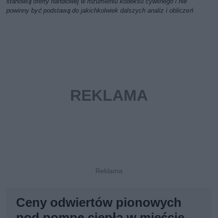
stanowią oferty handlowej w rozumieniu kodeksu cywilnego i nie
powinny być podstawą do jakichkolwiek dalszych analiz i obliczeń
Ceny odwiertów pionowych
pod pompę ciepła w mieście