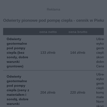
Odwierty pionowe pod pompę ciepła - cennik w Piekar
mna
cena netto
cena brutto
Odwierty
Uśredn
geotermalne
wykona
pod pompy
geoter
ciepła (bez
133 zł/mb
144 zł/mb
ciepła
sondy, dobre
skompl
warunki
dobre 
gruntowe)
Cena n
Uśredn
Odwierty
wykona
geotermalne
geoter
pod pompy
ciepła
ciepła (ceny z
204 zł/mb
220 zł/mb
komple
materiałem i
materi
sondą, dobre
Normal
warunki
skompl