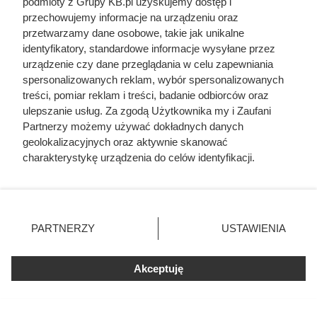
razem wzięci. Mimo to czczą go
podmioty z Grupy KB.pl uzyskujemy dostęp i
przechowujemy informacje na urządzeniu oraz
jako bohatera
przetwarzamy dane osobowe, takie jak unikalne
identyfikatory, standardowe informacje wysyłane przez
urządzenie czy dane przeglądania w celu zapewniania
spersonalizowanych reklam, wybór spersonalizowanych
treści, pomiar reklam i treści, badanie odbiorców oraz
ulepszanie usług. Za zgodą Użytkownika my i Zaufani
Partnerzy możemy używać dokładnych danych
geolokalizacyjnych oraz aktywnie skanować
charakterystykę urządzenia do celów identyfikacji.
Ponieważ cenimy Twoją prywatność, prosimy o zgodę na
korzystanie z tych technologii poprzez kliknięcie
„Akceptuję”. Zgoda jest dobrowolna i zawsze możesz ją
zmienić/wycofać klikając przycisk ustawień prywatności
PARTNERZY
USTAWIENIA
znajdujący się w lewym dolnym rogu strony. Niektóre
rodzaje przetwarzania danych nie wymagają zgody
użytkownika, ale masz prawo sprzeciwić się takiemu
Akceptuję
przetwarzaniu. Preferencje będą miały zastosowania tylko
na tej witrynie.