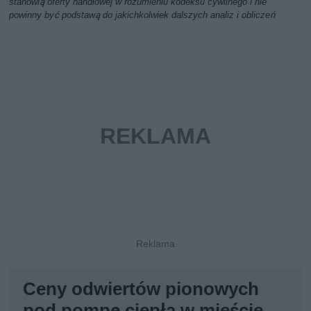
stanowią oferty handlowej w rozumieniu kodeksu cywilnego i nie
powinny być podstawą do jakichkolwiek dalszych analiz i obliczeń
Ceny odwiertów pionowych
pod pompę ciepła w mieście