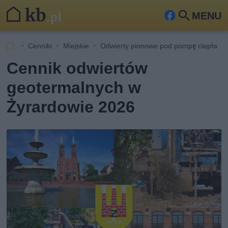
MENU
Fa
Szu
ceb
kaj
Cenniki
Miejskie
Odwierty pionowe pod pompę ciepła
ook
Cennik odwiertów
geotermalnych w
Żyrardowie 2026