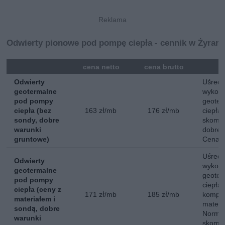
Odwierty pionowe pod pompę ciepła - cennik w Żyrar
mna
cena netto
cena brutto
Odwierty
Uśredn
geotermalne
wykona
pod pompy
geoter
ciepła (bez
163 zł/mb
176 zł/mb
ciepła
sondy, dobre
skompl
warunki
dobre 
gruntowe)
Cena n
Uśredn
Odwierty
wykona
geotermalne
geoter
pod pompy
ciepła
ciepła (ceny z
171 zł/mb
185 zł/mb
komple
materiałem i
materi
sondą, dobre
Normal
warunki
skompl