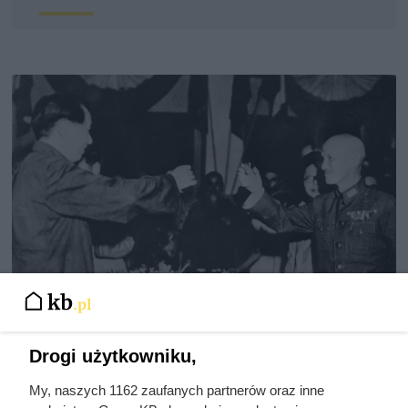
Doprowadził do śmierci większej
Drogi użytkowniku,
liczby ludzi niż Hitler i Stalin
My, naszych 1162 zaufanych partnerów oraz inne