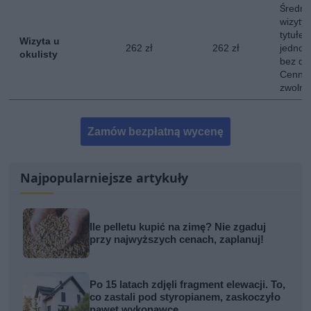
Średni
wizyty 
tytułe
Wizyta u
262 zł
262 zł
jednokr
okulisty
bez do
Cennik
zwolni
Zamów bezpłatną wycenę
Najpopularniejsze artykuły
Ile pelletu kupić na zimę? Nie zgaduj
przy najwyższych cenach, zaplanuj!
Po 15 latach zdjęli fragment elewacji. To,
co zastali pod styropianem, zaskoczyło
nawet wykonawcę