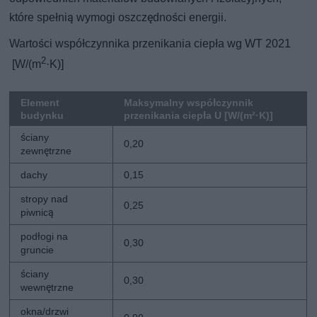
które spełnią wymogi oszczędności energii.
Wartości współczynnika przenikania ciepła wg WT 2021
2
[W/(m
·K)]
Element
Maksymalny współczynnik
budynku
przenikania ciepła U [W/(m²·K)]
ściany
0,20
zewnętrzne
dachy
0,15
stropy nad
0,25
piwnicą
podłogi na
0,30
gruncie
ściany
0,30
wewnętrzne
okna/drzwi