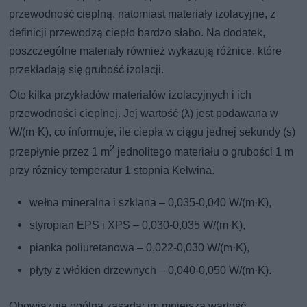
przewodność cieplną, natomiast materiały izolacyjne, z
definicji przewodzą ciepło bardzo słabo. Na dodatek,
poszczególne materiały również wykazują różnice, które
przekładają się grubość izolacji.
Oto kilka przykładów materiałów izolacyjnych i ich
przewodności cieplnej. Jej wartość (λ) jest podawana w
W/(m·K), co informuje, ile ciepła w ciągu jednej sekundy (s)
2
przepłynie przez 1 m
jednolitego materiału o grubości 1 m
przy różnicy temperatur 1 stopnia Kelwina.
wełna mineralna i szklana – 0,035-0,040 W/(m·K),
styropian EPS i XPS – 0,030-0,035 W/(m·K),
pianka poliuretanowa – 0,022-0,030 W/(m·K),
płyty z włókien drzewnych – 0,040-0,050 W/(m·K).
Obowiązuje ogólna zasada: im mniejsza wartość