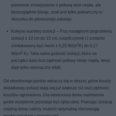
ponownie zmniejszenie o połowę strat ciepła, ale
bezwzględnie biorąc, zysk jest tylko połowiczny w
stosunku do pierwszego zabiegu.
Kolejne warstwy izolacji – Przy następnym pogrubieniu
izolacji z 10 cm do 15 cm, współczynnik U zostanie
2
zredukowany być może z 0,25 W/(m
K) do 0,17
2
W/(m
·K). Taka sama grubość izolacji, która na
początku dała oszczędność połowy straty ciepła, teraz
daje tylko nieznaczny efekt.
Od określonego punktu wkracza się w obszar, gdzie koszty
dodatkowej izolacji stają się już większe niż oszczędności
kosztów ogrzewania. Dla właściciela domu nadmiernie
grube ocieplenie przestaje być opłacalne. Planując izolację
cieplną domu należy znaleźć optymalną równowagę
między kosztami i korzyściami.