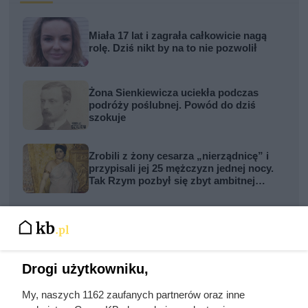
Miała 17 lat i zagrała całkowicie nagą
rolę. Dziś nikt by na to nie pozwolił
Żona Sienkiewicza uciekła podczas
podróży poślubnej. Powód do dziś
szokuje
Zrobili z żony cesarza „nierządnicę” i
przypisali jej 25 mężczyzn jednej nocy.
Tak Rzym pozbył się zbyt ambitnej
kobiety
Zdrady z obojgiem płci i romans z
siostrą. Ta relacja była najbardziej
toksycznym związkiem w historii sztuki
Drogi użytkowniku,
Dlaczego nikt nie chciał poślubić syna
Jana III Sobieskiego? Odpowiedź
My, naszych 1162 zaufanych partnerów oraz inne
zaskakuje