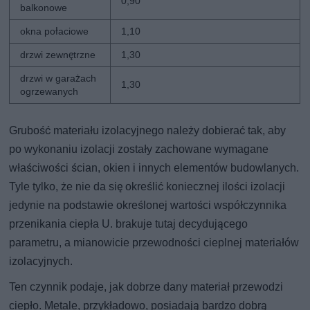
0,90
balkonowe
okna połaciowe
1,10
drzwi zewnętrzne
1,30
drzwi w garażach
1,30
ogrzewanych
Grubość materiału izolacyjnego należy dobierać tak, aby
po wykonaniu izolacji zostały zachowane wymagane
właściwości ścian, okien i innych elementów budowlanych.
Tyle tylko, że nie da się określić koniecznej ilości izolacji
jedynie na podstawie określonej wartości współczynnika
przenikania ciepła U. brakuje tutaj decydującego
parametru, a mianowicie przewodności cieplnej materiałów
izolacyjnych.
Ten czynnik podaje, jak dobrze dany materiał przewodzi
ciepło. Metale, przykładowo, posiadają bardzo dobrą