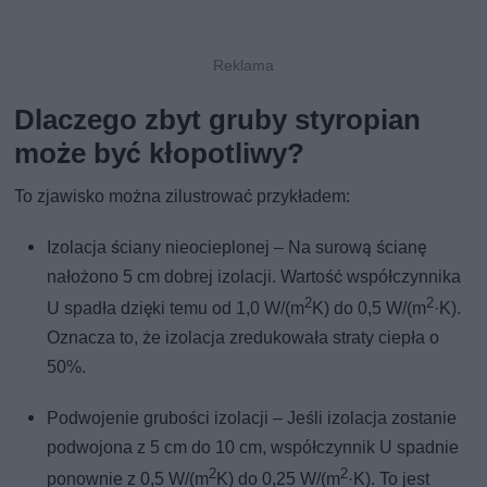
Dlaczego zbyt gruby styropian
może być kłopotliwy?
To zjawisko można zilustrować przykładem:
Izolacja ściany nieocieplonej – Na surową ścianę
nałożono 5 cm dobrej izolacji. Wartość współczynnika
2
2
U spadła dzięki temu od 1,0 W/(m
K) do 0,5 W/(m
·K).
Oznacza to, że izolacja zredukowała straty ciepła o
50%.
Podwojenie grubości izolacji – Jeśli izolacja zostanie
podwojona z 5 cm do 10 cm, współczynnik U spadnie
2
2
ponownie z 0,5 W/(m
K) do 0,25 W/(m
·K). To jest