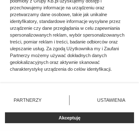
podmioty z Grupy KB.pl uzyskujemy dostęp i
przechowujemy informacje na urządzeniu oraz
przetwarzamy dane osobowe, takie jak unikalne
identyfikatory, standardowe informacje wysyłane przez
urządzenie czy dane przeglądania w celu zapewniania
Czytaj także:
spersonalizowanych reklam, wybór spersonalizowanych
treści, pomiar reklam i treści, badanie odbiorców oraz
ulepszanie usług. Za zgodą Użytkownika my i Zaufani
Cennik usług remontowych 2026 - mamy
Partnerzy możemy używać dokładnych danych
najświeższe ceny
geolokalizacyjnych oraz aktywnie skanować
charakterystykę urządzenia do celów identyfikacji.
Cennik gładzi gipsowej i szpachlowania ścian w
Ponieważ cenimy Twoją prywatność, prosimy o zgodę na
całej Polsce
korzystanie z tych technologii poprzez kliknięcie
„Akceptuję”. Zgoda jest dobrowolna i zawsze możesz ją
zmienić/wycofać klikając przycisk ustawień prywatności
Cennik układania kostki brukowej - robocizna i
PARTNERZY
USTAWIENIA
znajdujący się w lewym dolnym rogu strony. Niektóre
materiał
rodzaje przetwarzania danych nie wymagają zgody
użytkownika, ale masz prawo sprzeciwić się takiemu
Akceptuję
Cennik usług budowlanych 2026: szczegółowe
przetwarzaniu. Preferencje będą miały zastosowania tylko
ceny prac
na tej witrynie.