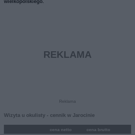
wielkopolskiego.
Wizyta u okulisty - cennik w Jarocinie
mna
cena netto
cena brutto