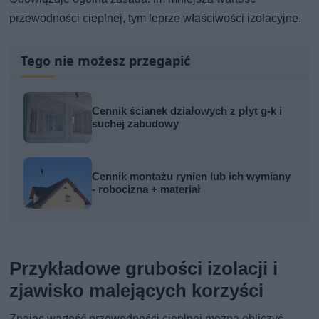
przewodności cieplnej, tym leprze właściwości izolacyjne.
Tego nie możesz przegapić
Cennik ścianek działowych z płyt g-k i
suchej zabudowy
Cennik montażu rynien lub ich wymiany
- robocizna + materiał
Przykładowe grubości izolacji i
zjawisko malejących korzyści
Znając wartość przewodności cieplnej można obliczyć,