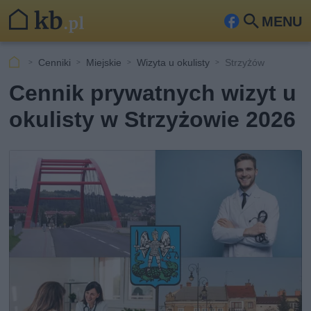
MENU
Fa
Szu
ceb
kaj
Cenniki
Miejskie
Wizyta u okulisty
Strzyżów
ook
Cennik prywatnych wizyt u
okulisty w Strzyżowie 2026