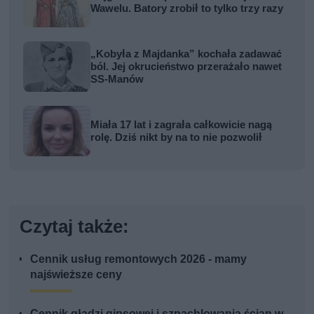
Wawelu. Batory zrobił to tylko trzy razy
„Kobyła z Majdanka” kochała zadawać
ból. Jej okrucieństwo przerażało nawet
SS-Manów
Miała 17 lat i zagrała całkowicie nagą
rolę. Dziś nikt by na to nie pozwolił
Czytaj także:
Cennik usług remontowych 2026 - mamy
najświeższe ceny
Cennik gładzi gipsowej i szpachlowania ścian w