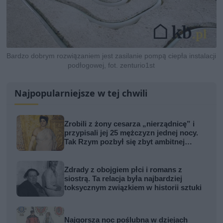
Bardzo dobrym rozwiązaniem jest zasilanie pompą ciepła instalacji
podłogowej, fot. zenturio1st
Najpopularniejsze w tej chwili
Zrobili z żony cesarza „nierządnicę” i
przypisali jej 25 mężczyzn jednej nocy.
Tak Rzym pozbył się zbyt ambitnej
kobiety
Zdrady z obojgiem płci i romans z
siostrą. Ta relacja była najbardziej
toksycznym związkiem w historii sztuki
Najgorsza noc poślubna w dziejach