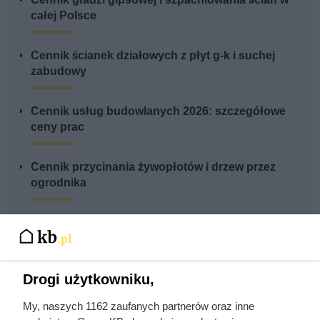
całej Polsce
Cennik ścianek działowych z płyt g-k i suchej
zabudowy
Cennik usług budowlanych 2026: szczegółowe
ceny prac
Cennik przycinania żywopłotów i drzew przez
ogrodnika
Cennik układania paneli podłogowych w całej
Polsce
Drogi użytkowniku,
My, naszych 1162 zaufanych partnerów oraz inne