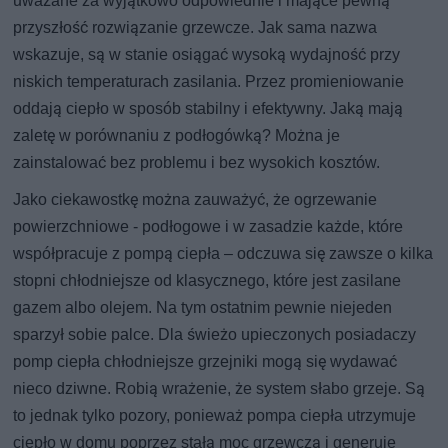
uważane za wyjątkowo odpowiednie i mające pewną
przyszłość rozwiązanie grzewcze. Jak sama nazwa
wskazuje, są w stanie osiągać wysoką wydajność przy
niskich temperaturach zasilania. Przez promieniowanie
oddają ciepło w sposób stabilny i efektywny. Jaką mają
zaletę w porównaniu z podłogówką? Można je
zainstalować bez problemu i bez wysokich kosztów.
Jako ciekawostkę można zauważyć, że ogrzewanie
powierzchniowe - podłogowe i w zasadzie każde, które
współpracuje z pompą ciepła – odczuwa się zawsze o kilka
stopni chłodniejsze od klasycznego, które jest zasilane
gazem albo olejem. Na tym ostatnim pewnie niejeden
sparzył sobie palce. Dla świeżo upieczonych posiadaczy
pomp ciepła chłodniejsze grzejniki mogą się wydawać
nieco dziwne. Robią wrażenie, że system słabo grzeje. Są
to jednak tylko pozory, ponieważ pompa ciepła utrzymuje
ciepło w domu poprzez stałą moc grzewczą i generuje