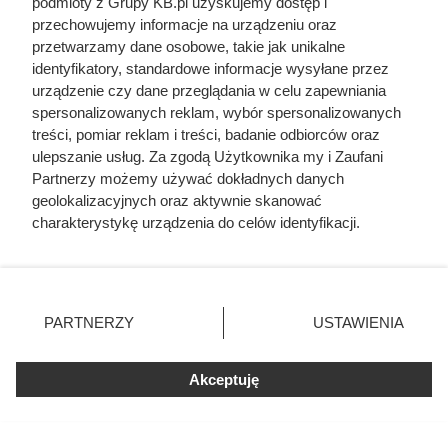
podmioty z Grupy KB.pl uzyskujemy dostęp i
przechowujemy informacje na urządzeniu oraz
przetwarzamy dane osobowe, takie jak unikalne
identyfikatory, standardowe informacje wysyłane przez
urządzenie czy dane przeglądania w celu zapewniania
spersonalizowanych reklam, wybór spersonalizowanych
treści, pomiar reklam i treści, badanie odbiorców oraz
ulepszanie usług. Za zgodą Użytkownika my i Zaufani
Partnerzy możemy używać dokładnych danych
geolokalizacyjnych oraz aktywnie skanować
charakterystykę urządzenia do celów identyfikacji.
Ponieważ cenimy Twoją prywatność, prosimy o zgodę na
korzystanie z tych technologii poprzez kliknięcie
Doprowadził do śmierci większej
„Akceptuję”. Zgoda jest dobrowolna i zawsze możesz ją
liczby ludzi niż Hitler i Stalin
zmienić/wycofać klikając przycisk ustawień prywatności
PARTNERZY
USTAWIENIA
znajdujący się w lewym dolnym rogu strony. Niektóre
razem wzięci. Mimo to czczą go
rodzaje przetwarzania danych nie wymagają zgody
jako bohatera
użytkownika, ale masz prawo sprzeciwić się takiemu
Akceptuję
przetwarzaniu. Preferencje będą miały zastosowania tylko
na tej witrynie.