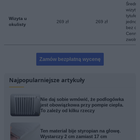
Średni
wizyty 
tytułe
Wizyta u
269 zł
269 zł
jednokr
okulisty
bez do
Cennik
zwolni
Zamów bezpłatną wycenę
Najpopularniejsze artykuły
Nie daj sobie wmówić, że podłogówka
jest obowiązkowa przy pompie ciepła.
To zależy od kilku rzeczy
Ten materiał bije styropian na głowę.
Wystarczy 2 cm zamiast 17 cm