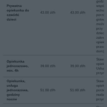
godzin
Prywatna
współ
opiekunka do
wchodz
43.00 zł/h
43.00 zł/h
czwórki
porzą
dzieci
gotowa
może b
przy mn
dzieci
zakre
opieku
prasow
dom).
Stawka
Opiekunka
opieki
jednorazowo,
39.00 zł/h
39.00 zł/h
Usługa
min. 4h
przyna
Opiekunka,
Stawka
usługa
opieki
jednorazowa,
51.00 zł/h
51.00 zł/h
porze 
godziny
realiz
nocne
przyna