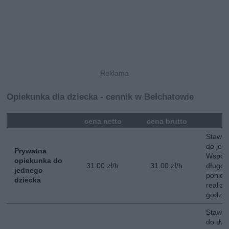
Opiekunka dla dziecka - cennik w Bełchatowie
mna
cena netto
cena brutto
Stawka
do jed
Prywatna
Współ
opiekunka do
31.00 zł/h
31.00 zł/h
długot
jednego
poniedz
dziecka
realiz
godzin
Stawka
do dwój