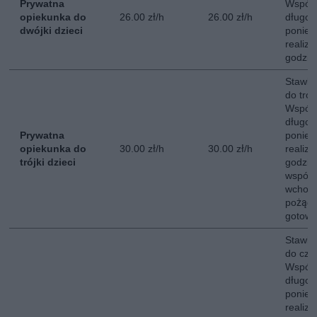
Prywatna
Współ
opiekunka do
26.00 zł/h
26.00 zł/h
długot
dwójki dzieci
poniedz
realiz
godzin
Stawka
do trójk
Współ
długot
Prywatna
poniedz
opiekunka do
30.00 zł/h
30.00 zł/h
realiz
trójki dzieci
godzin
współ
wchodz
pożąd
gotowan
Stawka
do czwó
Współ
długot
poniedz
realiz