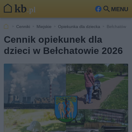
MENU
Fa
Szu
ceb
kaj
Cenniki
Miejskie
Opiekunka dla dziecka
Bełchatów
ook
Cennik opiekunek dla
dzieci w Bełchatowie 2026