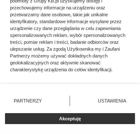
podmioty z Grupy KB.pl uzyskujemy dostęp i
przechowujemy informacje na urządzeniu oraz
przetwarzamy dane osobowe, takie jak unikalne
identyfikatory, standardowe informacje wysyłane przez
urządzenie czy dane przeglądania w celu zapewniania
spersonalizowanych reklam, wybór spersonalizowanych
treści, pomiar reklam i treści, badanie odbiorców oraz
ulepszanie usług. Za zgodą Użytkownika my i Zaufani
Partnerzy możemy używać dokładnych danych
geolokalizacyjnych oraz aktywnie skanować
charakterystykę urządzenia do celów identyfikacji.
Ponieważ cenimy Twoją prywatność, prosimy o zgodę na
korzystanie z tych technologii poprzez kliknięcie
Dziennikarze ujawnili
„Akceptuję”. Zgoda jest dobrowolna i zawsze możesz ją
zmienić/wycofać klikając przycisk ustawień prywatności
pochodzenie mięsa z Dino. Klienci
PARTNERZY
USTAWIENIA
znajdujący się w lewym dolnym rogu strony. Niektóre
zaskoczeni
rodzaje przetwarzania danych nie wymagają zgody
użytkownika, ale masz prawo sprzeciwić się takiemu
Akceptuję
przetwarzaniu. Preferencje będą miały zastosowania tylko
na tej witrynie.