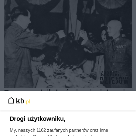
Doprowadził do śmierci większej
liczby ludzi niż Hitler i Stalin
razem wzięci. Mimo to czczą go
Drogi użytkowniku,
jako bohatera
My, naszych 1162 zaufanych partnerów oraz inne