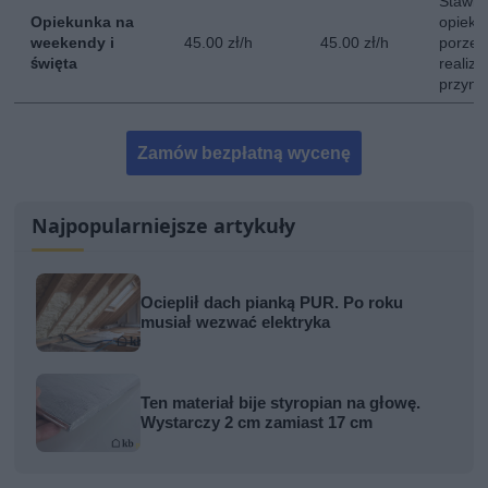
Stawka
Opiekunka na
opieki
weekendy i
45.00 zł/h
45.00 zł/h
porze 
święta
realiz
przyna
Zamów bezpłatną wycenę
Najpopularniejsze artykuły
Ocieplił dach pianką PUR. Po roku
musiał wezwać elektryka
Ten materiał bije styropian na głowę.
Wystarczy 2 cm zamiast 17 cm