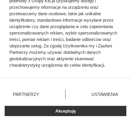
podmioty z Grupy KB.pl uzyskujemy dostęp i
pochodzenie mięsa z Dino. Klienci
przechowujemy informacje na urządzeniu oraz
zaskoczeni
przetwarzamy dane osobowe, takie jak unikalne
identyfikatory, standardowe informacje wysyłane przez
urządzenie czy dane przeglądania w celu zapewniania
spersonalizowanych reklam, wybór spersonalizowanych
treści, pomiar reklam i treści, badanie odbiorców oraz
ulepszanie usług. Za zgodą Użytkownika my i Zaufani
Partnerzy możemy używać dokładnych danych
geolokalizacyjnych oraz aktywnie skanować
charakterystykę urządzenia do celów identyfikacji.
Ponieważ cenimy Twoją prywatność, prosimy o zgodę na
korzystanie z tych technologii poprzez kliknięcie
„Akceptuję”. Zgoda jest dobrowolna i zawsze możesz ją
zmienić/wycofać klikając przycisk ustawień prywatności
PARTNERZY
USTAWIENIA
znajdujący się w lewym dolnym rogu strony. Niektóre
rodzaje przetwarzania danych nie wymagają zgody
użytkownika, ale masz prawo sprzeciwić się takiemu
Cennik gładzi gipsowej i
Akceptuję
przetwarzaniu. Preferencje będą miały zastosowania tylko
szpachlowania ścian w całej
na tej witrynie.
Polsce