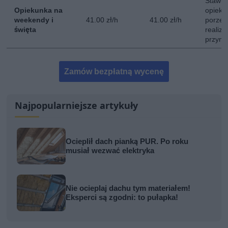
Stawka
Opiekunka na
opieki
weekendy i
41.00 zł/h
41.00 zł/h
porze 
święta
realiz
przyna
Zamów bezpłatną wycenę
Najpopularniejsze artykuły
Ocieplił dach pianką PUR. Po roku
musiał wezwać elektryka
Nie ocieplaj dachu tym materiałem!
Eksperci są zgodni: to pułapka!