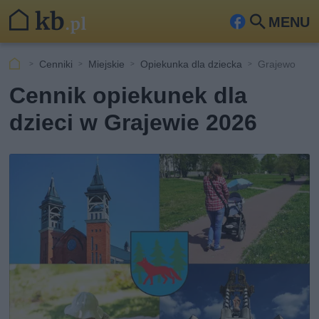
MENU
Fa
Szu
ceb
kaj
Cenniki
Miejskie
Opiekunka dla dziecka
Grajewo
ook
Cennik opiekunek dla
dzieci w Grajewie 2026