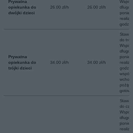
Prywatna
Współ
opiekunka do
26.00 zł/h
26.00 zł/h
długot
dwójki dzieci
poniedz
realiz
godzin
Stawka
do trójk
Współ
długot
Prywatna
poniedz
opiekunka do
34.00 zł/h
34.00 zł/h
realiz
trójki dzieci
godzin
współ
wchodz
pożąd
gotowan
Stawka
do czwó
Współ
długot
poniedz
realiz