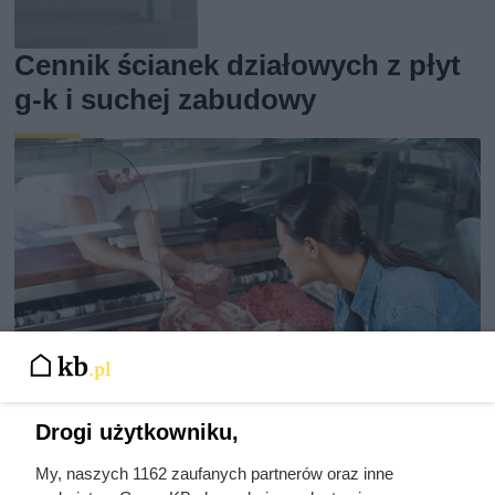
Cennik ścianek działowych z płyt
g-k i suchej zabudowy
Drogi użytkowniku,
Dziennikarze ujawnili
My, naszych 1162 zaufanych partnerów oraz inne