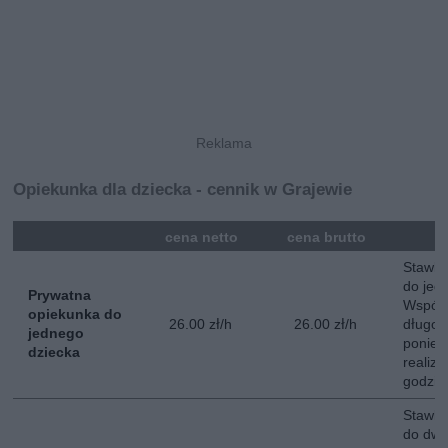
Opiekunka dla dziecka - cennik w Grajewie
mna
cena netto
cena brutto
Stawka
do jed
Prywatna
Współ
opiekunka do
26.00 zł/h
26.00 zł/h
długot
jednego
poniedz
dziecka
realiz
godzin
Stawka
do dwój