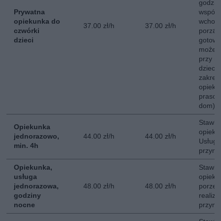
godzin
Prywatna
współ
opiekunka do
wchodz
37.00 zł/h
37.00 zł/h
czwórki
porzą
dzieci
gotowa
może b
przy mn
dzieci
zakre
opieku
prasow
dom).
Stawka
Opiekunka
opieki
jednorazowo,
44.00 zł/h
44.00 zł/h
Usługa
min. 4h
przyna
Opiekunka,
Stawka
usługa
opieki
jednorazowa,
48.00 zł/h
48.00 zł/h
porze 
godziny
realiz
nocne
przyna