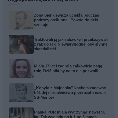
Żona Sienkiewicza uciekła podczas
podróży poślubnej. Powód do dziś
szokuje
Traktowali ją jak zabawkę i przekazywali
z rąk do rąk. Niewiarygodne losy słynnej
skandalistki
Miała 17 lat i zagrała całkowicie nagą
rolę. Dziś nikt by na to nie pozwolił
„Kobyła z Majdanka” kochała zadawać
ból. Jej okrucieństwo przerażało nawet
SS-Manów
Pianka PUR miała wytrzymać nawet 50
lat. Tak wygląda po już po 5 latach