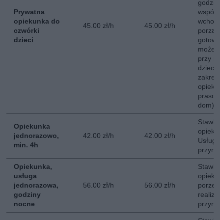
godzin
Prywatna
współ
opiekunka do
wchodz
45.00 zł/h
45.00 zł/h
czwórki
porzą
dzieci
gotowa
może b
przy mn
dzieci
zakre
opieku
prasow
dom).
Stawka
Opiekunka
opieki
jednorazowo,
42.00 zł/h
42.00 zł/h
Usługa
min. 4h
przyna
Opiekunka,
Stawka
usługa
opieki
jednorazowa,
56.00 zł/h
56.00 zł/h
porze 
godziny
realiz
nocne
przyna