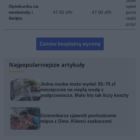
Stawka
Opiekunka na
opieki
weekendy i
47.00 zł/h
47.00 zł/h
porze 
święta
realiz
przyna
Zamów bezpłatną wycenę
Najpopularniejsze artykuły
Jedna osoba może wydać 55–75 zł
miesięcznie na ciepłą wodę z
podgrzewacza. Mało kto tak liczy koszty
Dziennikarze ujawnili pochodzenie
mięsa z Dino. Klienci zaskoczeni