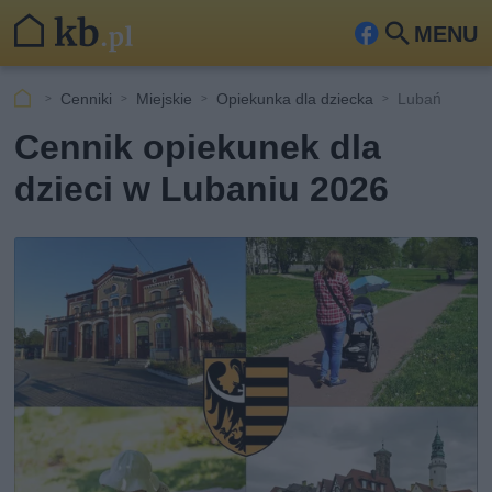
MENU
Fa
Szu
ceb
kaj
Cenniki
Miejskie
Opiekunka dla dziecka
Lubań
ook
Cennik opiekunek dla
dzieci w Lubaniu 2026