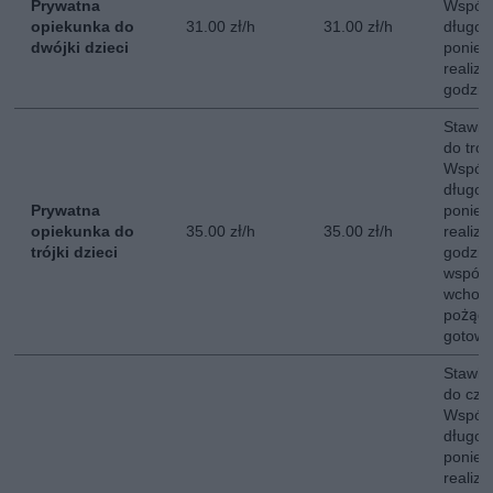
Prywatna
Współ
opiekunka do
31.00 zł/h
31.00 zł/h
długot
dwójki dzieci
poniedz
realiz
godzin
Stawka
do trójk
Współ
długot
Prywatna
poniedz
opiekunka do
35.00 zł/h
35.00 zł/h
realiz
trójki dzieci
godzin
współ
wchodz
pożąd
gotowan
Stawka
do czwó
Współ
długot
poniedz
realiz