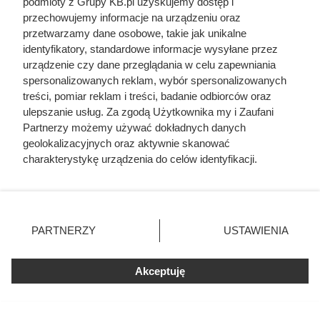
podmioty z Grupy KB.pl uzyskujemy dostęp i
przechowujemy informacje na urządzeniu oraz
Najpopularniejsze w tej chwili
przetwarzamy dane osobowe, takie jak unikalne
identyfikatory, standardowe informacje wysyłane przez
urządzenie czy dane przeglądania w celu zapewniania
Kazali jej rozbierać się w niemal każdym
spersonalizowanych reklam, wybór spersonalizowanych
filmie. Przekleństwo polskiej seksbomby
treści, pomiar reklam i treści, badanie odbiorców oraz
lat 80.
ulepszanie usług. Za zgodą Użytkownika my i Zaufani
Partnerzy możemy używać dokładnych danych
Odarci ze skóry, rozcięci piłą i przybici
geolokalizacyjnych oraz aktywnie skanować
do krzyża głową w dół. Mroczny i
charakterystykę urządzenia do celów identyfikacji.
krwawy koniec uczniów Chrystusa
Ponieważ cenimy Twoją prywatność, prosimy o zgodę na
korzystanie z tych technologii poprzez kliknięcie
Traktowali ją jak zabawkę i przekazywali
„Akceptuję”. Zgoda jest dobrowolna i zawsze możesz ją
z rąk do rąk. Niewiarygodne losy słynnej
zmienić/wycofać klikając przycisk ustawień prywatności
PARTNERZY
USTAWIENIA
skandalistki
znajdujący się w lewym dolnym rogu strony. Niektóre
rodzaje przetwarzania danych nie wymagają zgody
użytkownika, ale masz prawo sprzeciwić się takiemu
Akceptuję
Jako nastolatka poślubiła 60-letniego
Jagiełłę. Na Wawelu podejrzewano ją o
przetwarzaniu. Preferencje będą miały zastosowania tylko
romans z kilkoma mężczyznami
na tej witrynie.