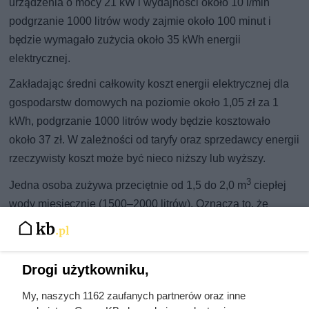
urządzenia o mocy 21 kW i wydajności około 10 l/min
podgrzanie 1000 litrów wody zajmie około 100 minut i
będzie wymagało zużycia około 35 kWh energii
elektrycznej.
Zakładając średni całkowity koszt energii elektrycznej dla
gospodarstw domowych na poziomie około 1,05 zł za 1
kWh, podgrzanie 1000 litrów wody będzie kosztowało
około 37 zł. W zależności od taryfy oraz sprzedawcy energii
rzeczywisty koszt może być nieco niższy lub wyższy.
3
Jedna osoba zużywa przeciętnie od 1,5 do 2,0 m
ciepłej
wody miesięcznie (1500–2000 litrów). Oznacza to, że
orientacyjny koszt przygotowania ciepłej wody w
przepływowym podgrzewaczu wyniesie około 55–75 zł
miesięcznie na osobę. W praktyce wysokość rachunków
Drogi użytkowniku,
zależy od temperatury wody zasilającej, sposobu
My, naszych 1162 zaufanych partnerów oraz inne
użytkowania oraz aktualnych cen energii elektrycznej.