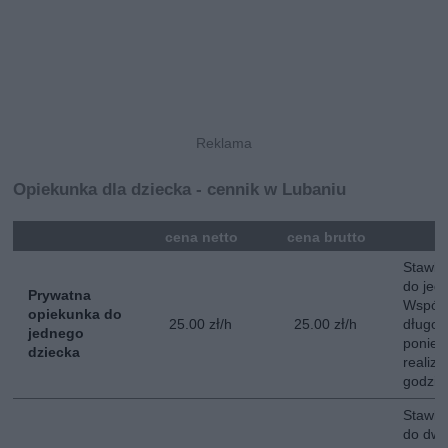
Opiekunka dla dziecka - cennik w Lubaniu
mna
cena netto
cena brutto
Stawka
do jed
Prywatna
Współ
opiekunka do
25.00 zł/h
25.00 zł/h
długot
jednego
poniedz
dziecka
realiz
godzin
Stawka
do dwój