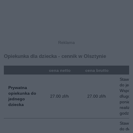
Opiekunka dla dziecka - cennik w Olsztynie
mna
cena netto
cena brutto
Stawka
do jed
Prywatna
Współ
opiekunka do
27.00 zł/h
27.00 zł/h
długot
jednego
poniedz
dziecka
realiz
godzin
Stawka
do dwój