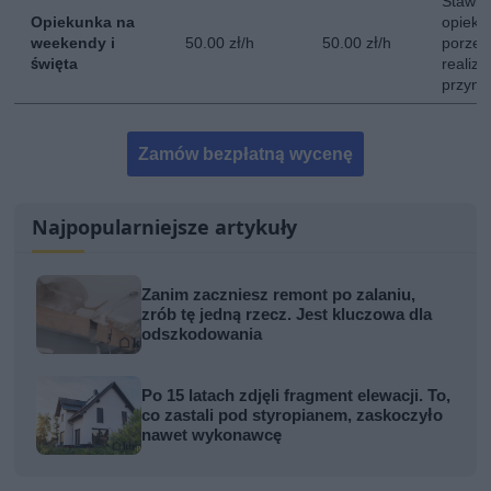
Stawka
Opiekunka na
opieki
weekendy i
50.00 zł/h
50.00 zł/h
porze 
święta
realiz
przyna
Zamów bezpłatną wycenę
Najpopularniejsze artykuły
Zanim zaczniesz remont po zalaniu,
zrób tę jedną rzecz. Jest kluczowa dla
odszkodowania
Po 15 latach zdjęli fragment elewacji. To,
co zastali pod styropianem, zaskoczyło
nawet wykonawcę