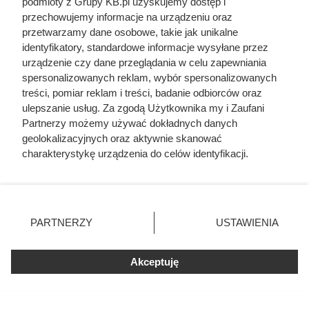
podmioty z Grupy KB.pl uzyskujemy dostęp i
Cennik usług budowlanych 2026: szczegółowe
przechowujemy informacje na urządzeniu oraz
ceny prac
przetwarzamy dane osobowe, takie jak unikalne
identyfikatory, standardowe informacje wysyłane przez
Cennik usług glazurniczych 2026 w całej Polsce
urządzenie czy dane przeglądania w celu zapewniania
spersonalizowanych reklam, wybór spersonalizowanych
treści, pomiar reklam i treści, badanie odbiorców oraz
Cennik malowania elewacji - materiał i robocizna
ulepszanie usług. Za zgodą Użytkownika my i Zaufani
Partnerzy możemy używać dokładnych danych
Cennik ścianek działowych z płyt g-k i suchej
geolokalizacyjnych oraz aktywnie skanować
zabudowy
charakterystykę urządzenia do celów identyfikacji.
Ponieważ cenimy Twoją prywatność, prosimy o zgodę na
korzystanie z tych technologii poprzez kliknięcie
„Akceptuję”. Zgoda jest dobrowolna i zawsze możesz ją
zmienić/wycofać klikając przycisk ustawień prywatności
PARTNERZY
USTAWIENIA
znajdujący się w lewym dolnym rogu strony. Niektóre
rodzaje przetwarzania danych nie wymagają zgody
użytkownika, ale masz prawo sprzeciwić się takiemu
Akceptuję
przetwarzaniu. Preferencje będą miały zastosowania tylko
na tej witrynie.