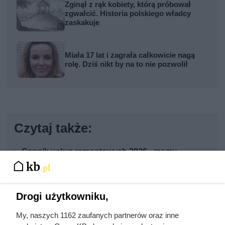
Zginął z rąk kobiety, którą próbował
zgwałcić. Historia polskiego władcy
zaskakuje
Miała 17 lat i zagrała całkowicie nagą
rolę. Dziś nikt by na to nie pozwolił
Czytaj także:
Cennik usług remontowych 2026 - mamy
najświeższe ceny
Cennik gładzi gipsowej i szpachlowania ścian w
Drogi użytkowniku,
całej Polsce
My, naszych 1162 zaufanych partnerów oraz inne