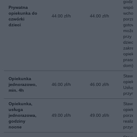
godzin
Prywatna
współ
opiekunka do
wchodz
44.00 zł/h
44.00 zł/h
czwórki
porzą
dzieci
gotowa
może b
przy mn
dzieci
zakre
opieku
prasow
dom).
Stawka
Opiekunka
opieki
jednorazowo,
46.00 zł/h
46.00 zł/h
Usługa
min. 4h
przyna
Opiekunka,
Stawka
usługa
opieki
jednorazowa,
49.00 zł/h
49.00 zł/h
porze 
godziny
realiz
nocne
przyna