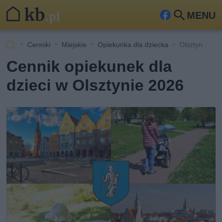
MENU
Fa
Szu
ceb
kaj
Cenniki
Miejskie
Opiekunka dla dziecka
Olsztyn
ook
Cennik opiekunek dla
dzieci w Olsztynie 2026