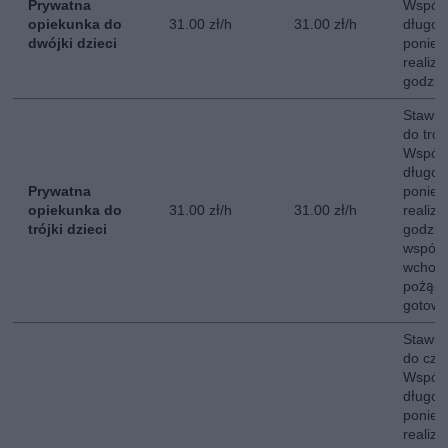
Prywatna
Współ
opiekunka do
31.00 zł/h
31.00 zł/h
długot
dwójki dzieci
poniedz
realiz
godzin
Stawka
do trójk
Współ
długot
Prywatna
poniedz
opiekunka do
31.00 zł/h
31.00 zł/h
realiz
trójki dzieci
godzin
współ
wchodz
pożąd
gotowan
Stawka
do czwó
Współ
długot
poniedz
realiz