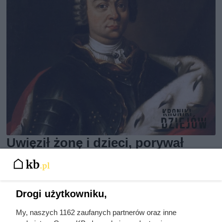
Uwięził żonę i dzieci, porywał
młode dziewczyny. Co się działo
w zamku polskiego magnata
Drogi użytkowniku,
My, naszych 1162 zaufanych partnerów oraz inne