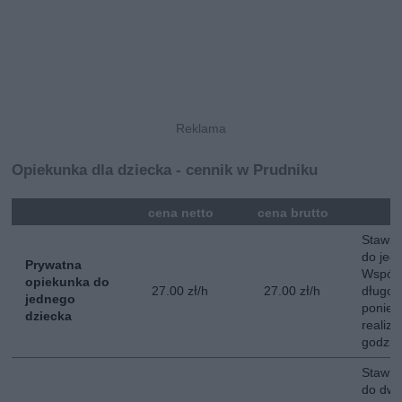
Opiekunka dla dziecka - cennik w Prudniku
mna
cena netto
cena brutto
Stawka
do jed
Prywatna
Współ
opiekunka do
27.00 zł/h
27.00 zł/h
długot
jednego
poniedz
dziecka
realiz
godzin
Stawka
do dwój