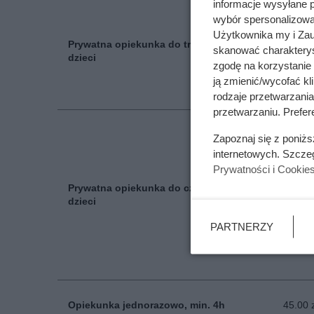
informacje wysyłane 
wybór spersonalizowan
Użytkownika my i Zau
Prywatna opiekunka do trójki
skanować charakterys
29.00 
dzieci
zgodę na korzystanie 
ją zmienić/wycofać kl
rodzaje przetwarzani
przetwarzaniu. Prefere
Zapoznaj się z poniż
internetowych. Szcze
Prywatności i Cookie
Prywatna opiekunka do czwórki
40.00 
dzieci
PARTNERZY
Opiekunka jednorazowo, min. 4h
45.00 