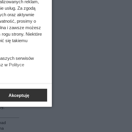
alizowanych reklam,
 trójki
rminowa
ie usług. Za zgodą
ych oraz aktywnie
watność, prosimy o
cy
wolna i zawsze możesz
e
 rogu strony. Niektóre
ie i
ić się takiemu
o
 naszych serwisów
ałku do
esz w
Polityce
godzin
cy
e
nie,
Akceptuję
zbie
akresem
py,
nad
na