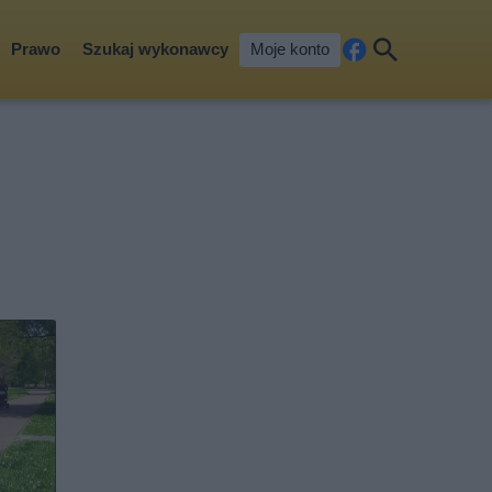
Prawo
Szukaj wykonawcy
Moje konto
Fa
Szu
ceb
kaj
ook