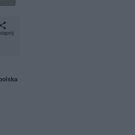
stępnij
polska