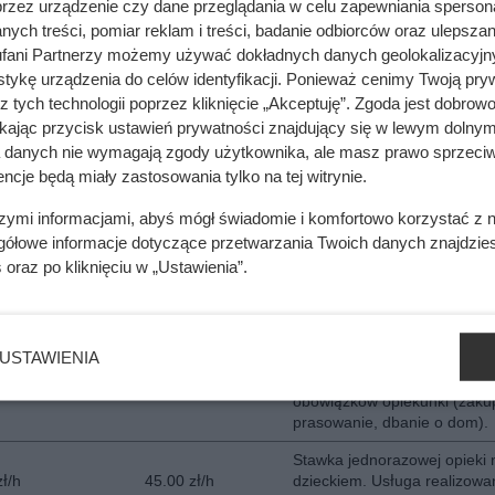
przez urządzenie czy dane przeglądania w celu zapewniania sperson
Stawka prywatnej opiekuki do
dzieci. Współpraca długote
ych treści, pomiar reklam i treści, badanie odbiorców oraz ulepszan
od poniedziałku do piątku,
fani Partnerzy możemy używać dokładnych danych geolokalizacyjn
realizowana po kilka godzin
tykę urządzenia do celów identyfikacji. Ponieważ cenimy Twoją pry
zł/h
29.00 zł/h
dziennie. W zakres współpra
z tych technologii poprzez kliknięcie „Akceptuję”. Zgoda jest dobro
mogą wchodzić drobne prac
ikając przycisk ustawień prywatności znajdujący się w lewym dolnym
pożądkowe w domu, gotowan
a danych nie wymagają zgody użytkownika, ale masz prawo sprzeciw
pranie.
ncje będą miały zastosowania tylko na tej witrynie.
Stawka prywatnej opiekuki d
czwórki dzieci. Współpraca
szymi informacjami, abyś mógł świadomie i komfortowo korzystać z
długoterminowa od poniedzi
gółowe informacje dotyczące przetwarzania Twoich danych znajdzi
piątku, realizowana po kilka 
s
oraz po kliknięciu w „Ustawienia”.
dziennie. W zakres współpra
mogą wchodzić drobne prac
zł/h
40.00 zł/h
porządkowe w domu, gotowa
pranie. Stawka może być też
USTAWIENIA
stosowana przy mniejszej lic
dzieci, jednak z większym z
obowiązków opiekunki (zaku
prasowanie, dbanie o dom).
Stawka jednorazowej opieki 
zł/h
45.00 zł/h
dzieckiem. Usługa realizowa