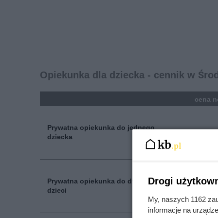
Opiekunka dla dziecka - cennik w Środ
kolumna
cena n
Prywatna opiekunka do jednego
22.00 
dziecka
Drogi użytkown
Prywatna opiekunka do dwójki
28.00 
dzieci
My, naszych 1162 zau
informacje na urządze