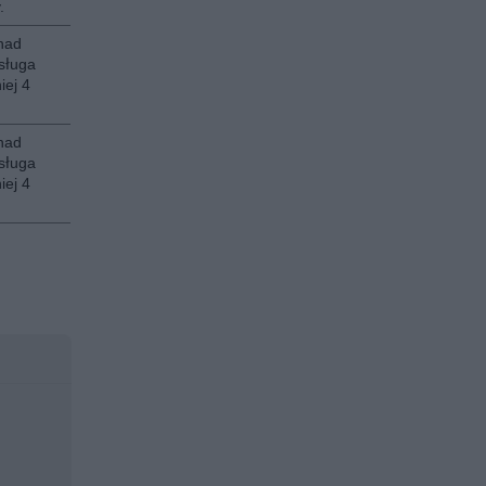
.
nad
sługa
iej 4
nad
sługa
iej 4