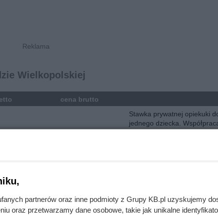
zie Wielkopolskiej
etto
cena brutto
Stawka prywatnej opiekuki d
jednego dziecka. Współprac
zł/h
22.00 zł/h
długoterminowa od poniedzi
piątku, realizowana po kilka 
dziennie.
Stawka prywatnej opiekuki d
dzieci. Współpraca długote
iku,
zł/h
28.00 zł/h
od poniedziałku do piątku,
realizowana po kilka godzin
fanych partnerów oraz inne podmioty z Grupy KB.pl uzyskujemy do
dziennie.
niu oraz przetwarzamy dane osobowe, takie jak unikalne identyfikat