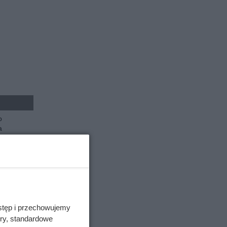
o
a
ałku do
godzin
o dwójki
rminowa
stęp i przechowujemy
ory, standardowe