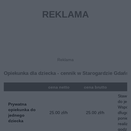
Opiekunka dla dziecka - cennik w Starogardzie Gdańs
mna
cena netto
cena brutto
Stawka
do jed
Prywatna
Współ
opiekunka do
25.00 zł/h
25.00 zł/h
długot
jednego
poniedz
dziecka
realiz
godzin