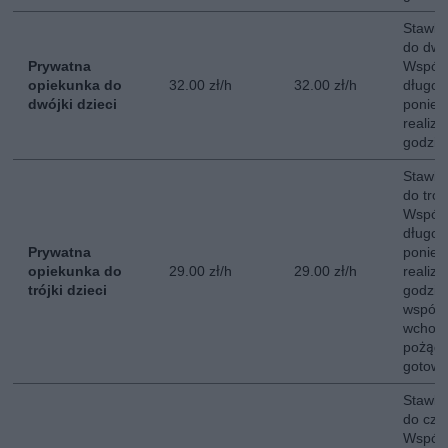
Stawka
do dwój
Prywatna
Współ
opiekunka do
32.00 zł/h
32.00 zł/h
długot
dwójki dzieci
poniedz
realiz
godzin
Stawka
do trójk
Współ
długot
Prywatna
poniedz
opiekunka do
29.00 zł/h
29.00 zł/h
realiz
trójki dzieci
godzin
współ
wchodz
pożąd
gotowan
Stawka
do czwó
Współ