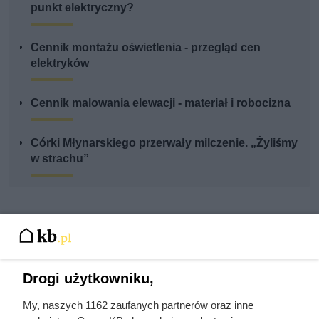
punkt elektryczny?
Cennik montażu oświetlenia - przegląd cen
elektryków
Cennik malowania elewacji - materiał i robocizna
Córki Młynarskiego przerwały milczenie. „Żyliśmy
w strachu”
Drogi użytkowniku,
My, naszych 1162 zaufanych partnerów oraz inne