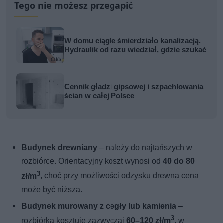
Tego nie możesz przegapić
W domu ciągle śmierdziało kanalizacją.
Hydraulik od razu wiedział, gdzie szukać
Cennik gładzi gipsowej i szpachlowania
ścian w całej Polsce
Budynek drewniany
– należy do najtańszych w
rozbiórce. Orientacyjny koszt wynosi od
40 do 80
3
zł/m
, choć przy możliwości odzysku drewna cena
może być niższa.
Budynek murowany z cegły lub kamienia
–
3
rozbiórka kosztuje zazwyczaj
60–120 zł/m
, w