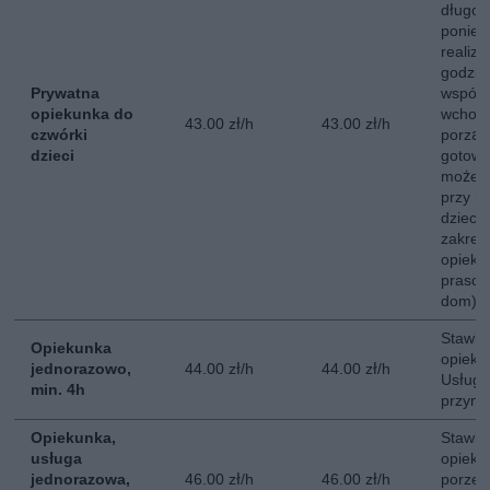
długot
poniedz
realiz
godzin
Prywatna
współ
opiekunka do
wchodz
43.00 zł/h
43.00 zł/h
czwórki
porzą
dzieci
gotowa
może b
przy mn
dzieci
zakre
opieku
prasow
dom).
Stawka
Opiekunka
opieki
jednorazowo,
44.00 zł/h
44.00 zł/h
Usługa
min. 4h
przyna
Opiekunka,
Stawka
usługa
opieki
jednorazowa,
46.00 zł/h
46.00 zł/h
porze 