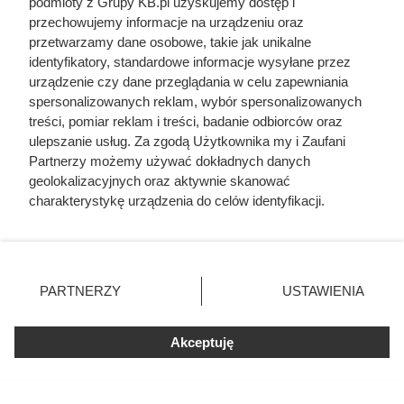
podmioty z Grupy KB.pl uzyskujemy dostęp i
przechowujemy informacje na urządzeniu oraz
przetwarzamy dane osobowe, takie jak unikalne
identyfikatory, standardowe informacje wysyłane przez
urządzenie czy dane przeglądania w celu zapewniania
spersonalizowanych reklam, wybór spersonalizowanych
treści, pomiar reklam i treści, badanie odbiorców oraz
ulepszanie usług. Za zgodą Użytkownika my i Zaufani
Doprowadził do śmierci większej
Partnerzy możemy używać dokładnych danych
liczby ludzi niż Hitler i Stalin
geolokalizacyjnych oraz aktywnie skanować
charakterystykę urządzenia do celów identyfikacji.
razem wzięci. Mimo to czczą go
Ponieważ cenimy Twoją prywatność, prosimy o zgodę na
jako bohatera
korzystanie z tych technologii poprzez kliknięcie
„Akceptuję”. Zgoda jest dobrowolna i zawsze możesz ją
zmienić/wycofać klikając przycisk ustawień prywatności
PARTNERZY
USTAWIENIA
znajdujący się w lewym dolnym rogu strony. Niektóre
rodzaje przetwarzania danych nie wymagają zgody
użytkownika, ale masz prawo sprzeciwić się takiemu
Akceptuję
przetwarzaniu. Preferencje będą miały zastosowania tylko
na tej witrynie.