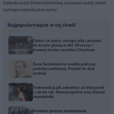
budynku przez firmę rozbiórkową, ponieważ każdy obiekt
wymaga indywidualnej oceny.
Najpopularniejsze w tej chwili
Odarci ze skóry, rozcięci piłą i przybici
do krzyża głową w dół. Mroczny i
krwawy koniec uczniów Chrystusa
Żona Sienkiewicza uciekła podczas
podróży poślubnej. Powód do dziś
szokuje
Traktowali ją jak zabawkę i przekazywali
z rąk do rąk. Niewiarygodne losy słynnej
skandalistki
Ostatnie godziny komendanta