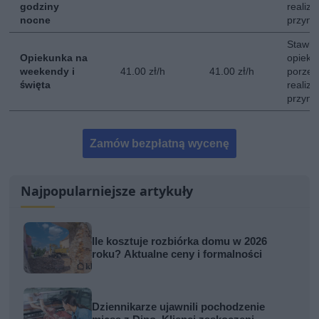
godziny
realiz
nocne
przyna
Stawka
Opiekunka na
opieki
weekendy i
41.00 zł/h
41.00 zł/h
porze 
święta
realiz
przyna
Zamów bezpłatną wycenę
Najpopularniejsze artykuły
Ile kosztuje rozbiórka domu w 2026
roku? Aktualne ceny i formalności
Dziennikarze ujawnili pochodzenie