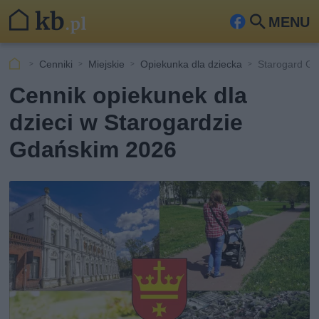
MENU
Fa
Szu
ceb
kaj
Cenniki
Miejskie
Opiekunka dla dziecka
Starogard Gd
ook
Cennik opiekunek dla
dzieci w Starogardzie
Gdańskim 2026