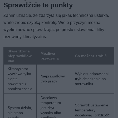
Sprawdźcie te punkty
Zanim uznacie, że zdarzyła się jakaś techniczna usterka,
warto zrobić szybką kontrolę. Wiele przyczyn można
wyeliminować sprawdzając po prostu ustawienia, filtry i
przewody klimatyzatora.
Stwierdzona
Możliwa
nieprawidłow
Co możesz zrobić
przyczyna
ość
Klimatyzator
wywiewa tylko
Wybierz odpowiedni
Nieprawidłowy
ciepłe
tryb chłodzenia na
tryb pracy
powietrze z
sterowniku
pomieszczenia
Docelowa
temperatura
Sprawdź ustawienie
System działa,
jest zbyt
temperatury
ale słabo
wysoka albo
docelowej i prędkość
chłodzi
prędkość