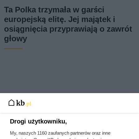
Ta Polka trzymała w garści
europejską elitę. Jej majątek i
osiągnięcia przyprawiają o zawrót
głowy
Drogi użytkowniku,
My, naszych 1160 zaufanych partnerów oraz inne