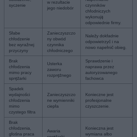
w rezultacie
syczenie
czynników
jego niedobór
chłodniczych
wykonują
odpowiednie firmy.
Słabe
Zanieczyszczo
Należy dokładnie
chłodzenie
ny obwód
odpowietrzyć i na
bez wyraźnej
czynnika
nowo napełnić obieg.
przyczyny
chłodniczego
Brak
Sprawdzenie i
Usterka
chłodzenia
naprawa przez
zaworu
mimo pracy
autoryzowanego
rozprężnego
sprężarki
fachowca
Spadek
wydajności
Zanieczyszczo
Konieczne jest
chłodzenia
ne wymienniki
profesjonalne
mimo
ciepła
czyszczenie.
czystego filtra
Brak
chłodzenia,
Konieczna jest
Awaria
głośna praca
wymiana albo
sprężarki