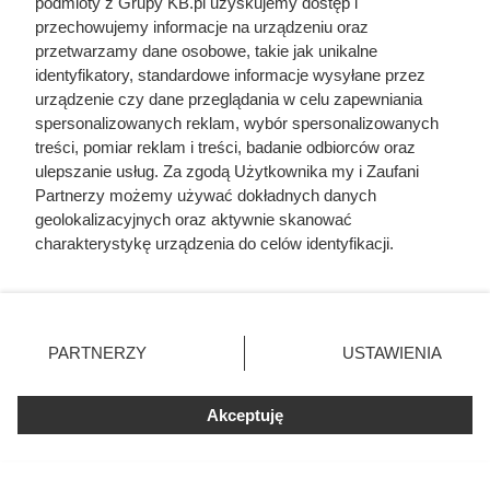
podmioty z Grupy KB.pl uzyskujemy dostęp i
przechowujemy informacje na urządzeniu oraz
przetwarzamy dane osobowe, takie jak unikalne
identyfikatory, standardowe informacje wysyłane przez
urządzenie czy dane przeglądania w celu zapewniania
spersonalizowanych reklam, wybór spersonalizowanych
treści, pomiar reklam i treści, badanie odbiorców oraz
ulepszanie usług. Za zgodą Użytkownika my i Zaufani
Partnerzy możemy używać dokładnych danych
geolokalizacyjnych oraz aktywnie skanować
Kat w spódnicy. Najokrutniejsza
charakterystykę urządzenia do celów identyfikacji.
Ponieważ cenimy Twoją prywatność, prosimy o zgodę na
nadzorczyni Auschwitz przed
korzystanie z tych technologii poprzez kliknięcie
egzekucją wykrzyknęła „Niech
„Akceptuję”. Zgoda jest dobrowolna i zawsze możesz ją
zmienić/wycofać klikając przycisk ustawień prywatności
żyje Polska!”
PARTNERZY
USTAWIENIA
znajdujący się w lewym dolnym rogu strony. Niektóre
rodzaje przetwarzania danych nie wymagają zgody
użytkownika, ale masz prawo sprzeciwić się takiemu
Akceptuję
przetwarzaniu. Preferencje będą miały zastosowania tylko
na tej witrynie.