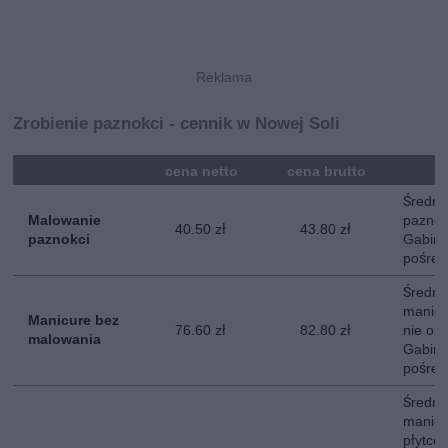
Zrobienie paznokci - cennik w Nowej Soli
mna
cena netto
cena brutto
Średni
Malowanie
paznok
40.50 zł
43.80 zł
paznokci
Gabine
pośred
Średni
manicu
Manicure bez
76.60 zł
82.80 zł
nie ob
malowania
Gabine
pośred
Średni
manicu
płytce 