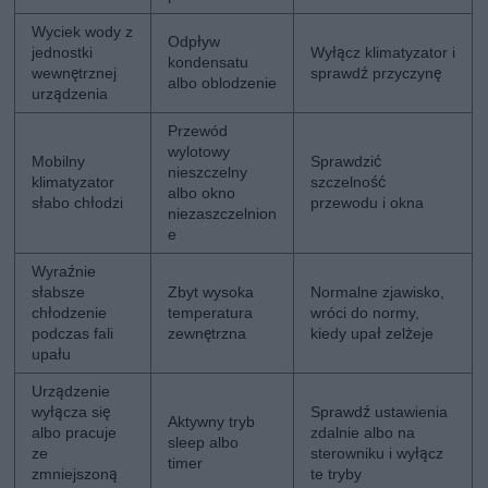
Wyciek wody z
Odpływ
jednostki
Wyłącz klimatyzator i
kondensatu
wewnętrznej
sprawdź przyczynę
albo oblodzenie
urządzenia
Przewód
wylotowy
Mobilny
Sprawdzić
nieszczelny
klimatyzator
szczelność
albo okno
słabo chłodzi
przewodu i okna
niezaszczelnion
e
Wyraźnie
słabsze
Zbyt wysoka
Normalne zjawisko,
chłodzenie
temperatura
wróci do normy,
podczas fali
zewnętrzna
kiedy upał zelżeje
upału
Urządzenie
wyłącza się
Sprawdź ustawienia
Aktywny tryb
albo pracuje
zdalnie albo na
sleep albo
ze
sterowniku i wyłącz
timer
zmniejszoną
te tryby