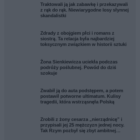
Traktowali ją jak zabawkę i przekazywali
z rąk do rąk. Niewiarygodne losy słynnej
skandalistki
Zdrady z obojgiem płci i romans z
siostrą. Ta relacja była najbardziej
toksycznym związkiem w historii sztuki
Żona Sienkiewicza uciekła podczas
podróży poślubnej. Powód do dziś
szokuje
Zwabił ją do auta podstępem, a potem
postawił potworne ultimatum. Kulisy
tragedii, która wstrząsnęła Polską
Zrobili z żony cesarza „nierządnicę” i
przypisali jej 25 mężczyzn jednej nocy.
Tak Rzym pozbył się zbyt ambitnej
kobiety