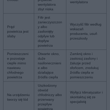
wentylatora
wentylatora
zbyt niska
Filtr jest
zanieczyszczon
Wyczyść filtr według
Prąd
y albo
wskazań
powietrza jest
zasłonięty
producenta, usuń
słaby
odpływ lub
przeszkody
dopływ
powietrza
Pomieszczeni
Otwarte okno,
Zamknij okno i
e pozostaje
duże
zastosuj zasłony i
ciepłe mimo
nasłonecznieni
żaluzje przed
nawiewu
e albo
słońcem, zredukuj
chłodnego
działające
źródła ciepła w
powietrza
źródła ciepła
pomieszczeniu
Uszkodzony
obwód
Wyłącz klimatyzator i
Na urządzeniu
chłodniczy albo
skontaktuj się ze
tworzy się lód
przerwany
specjalistą
przepływ
powietrza