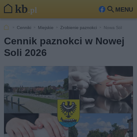
MENU
Fa
Szu
ceb
kaj
Cenniki
Miejskie
Zrobienie paznokci
Nowa Sól
ook
Cennik paznokci w Nowej
Soli 2026