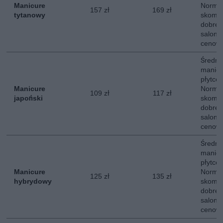
Manicure
Normal
157 zł
169 zł
tytanowy
skompl
dobrej 
salon z
cenowe
Średni
manicu
płytce 
Manicure
Normal
109 zł
117 zł
japoński
skompl
dobrej 
salon z
cenowe
Średni
manicu
płytce 
Manicure
Normal
125 zł
135 zł
hybrydowy
skompl
dobrej 
salon z
cenowe