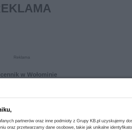
 cennik w Wołominie
etto
cena brutto
Usługa skuwania posadzek
2
2
betonowych. Normalny stopi
ł/m
64.50 zł/m
iku,
skomplikowania prac.
Wylewka samopoziomująca 
fanych partnerów oraz inne podmioty z Grupy KB.pl uzyskujemy do
2
2
grubości. Cena usługi bez k
ł/m
50.40 zł/m
niu oraz przetwarzamy dane osobowe, takie jak unikalne identyfikat
zakupu materiałów