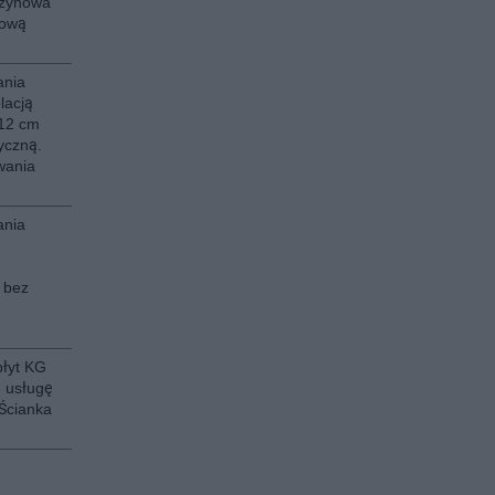
szynowa
kową
ania
lacją
 12 cm
tyczną.
wania
ania
 bez
płyt KG
e usługę
Ścianka