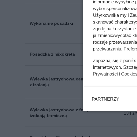
informacje wysyłane 
wybór spersonalizowan
Użytkownika my i Zau
skanować charakterys
Wykonanie posadzki
133 zł
zgodę na korzystanie 
ją zmienić/wycofać kl
rodzaje przetwarzani
przetwarzaniu. Prefere
Posadzka z mixokreta
42.10 z
Zapoznaj się z poniż
internetowych. Szcze
Prywatności i Cookie
Wylewka jastrychowa cementowa
122 zł
z izolacją
PARTNERZY
Wylewka jastrychowa z folią i
134 zł
izolacją termiczną