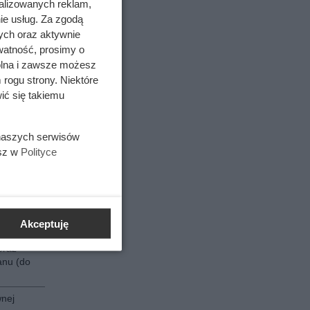
alizowanych reklam,
ie usług. Za zgodą
rterze.
tną
ych oraz aktywnie
zolację
watność, prosimy o
bości 15
wolna i zawsze możesz
 także
 rogu strony. Niektóre
ić się takiemu
kreta.
wania
 naszych serwisów
esz w
Polityce
ej
ją
. Cena
lacji
Akceptuję
oraz
anu (do
nej