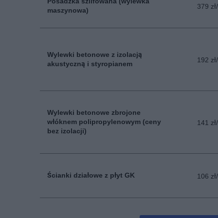
Posadzka szlifowana (wylewka
379 zł
maszynowa)
Wylewki betonowe z izolacją
192 zł
akustyczną i styropianem
Wylewki betonowe zbrojone
włóknem polipropylenowym (ceny
141 zł
bez izolacji)
Ścianki działowe z płyt GK
106 zł