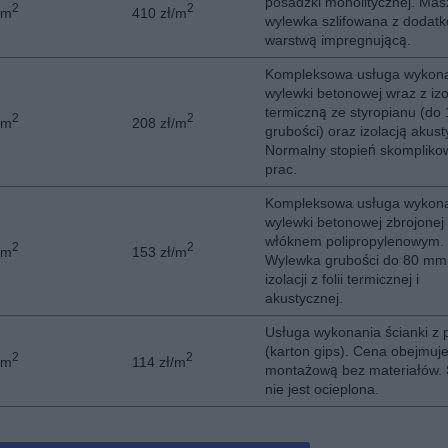
posadzki monolitycznej. Ma
2
2
/m
410 zł/m
wylewka szlifowana z dodat
warstwą impregnującą.
Kompleksowa usługa wykon
wylewki betonowej wraz z izo
termiczną ze styropianu (do
2
2
/m
208 zł/m
grubości) oraz izolacją akus
Normalny stopień skompliko
prac.
Kompleksowa usługa wykon
wylewki betonowej zbrojonej
włóknem polipropylenowym.
2
2
/m
153 zł/m
Wylewka grubości do 80 mm
izolacji z folii termicznej i
akustycznej.
Usługa wykonania ścianki z 
(karton gips). Cena obejmuj
2
2
/m
114 zł/m
montażową bez materiałów. 
nie jest ocieplona.