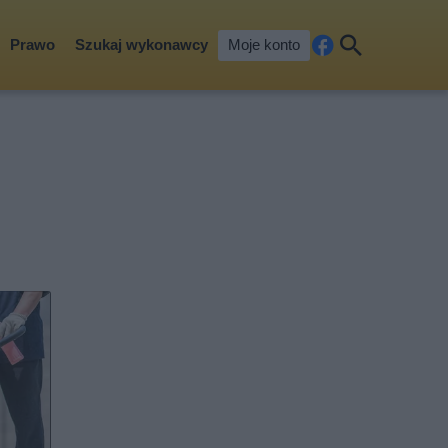
Prawo
Szukaj wykonawcy
Moje konto
Fa
Szu
ceb
kaj
ook