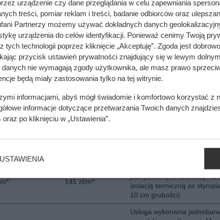
przez urządzenie czy dane przeglądania w celu zapewniania sperson
ych treści, pomiar reklam i treści, badanie odbiorców oraz ulepszan
Posadzka wykonywana na pa
Cena obejmuje także komple
fani Partnerzy możemy używać dokładnych danych geolokalizacyjn
izolację przeciwwilgociową, i
tykę urządzenia do celów identyfikacji. Ponieważ cenimy Twoją pry
2
2
/m
144 zł/m
termiczną ze styropianu gru
z tych technologii poprzez kliknięcie „Akceptuję”. Zgoda jest dobro
cm, W cene wliczona została
ikając przycisk ustawień prywatności znajdujący się w lewym dolnym
szlichta cementowa.
a danych nie wymagają zgody użytkownika, ale masz prawo sprzeciw
Wykonanie posadzki z mikso
ncje będą miały zastosowania tylko na tej witrynie.
2
2
Normalny stopień skompliko
ł/m
45.40 zł/m
prac, cena bez materiału.
szymi informacjami, abyś mógł świadomie i komfortowo korzystać z
gółowe informacje dotyczące przetwarzania Twoich danych znajdzi
Usługa wykonania cementow
s
oraz po kliknięciu w „Ustawienia”.
wylewki jastrychowej z izolac
2
2
przeciwwilgociową z folii PE
/m
132 zł/m
nie uwzględnia wykonania izo
termicznej ze styropianu.
USTAWIENIA
Usługa wykonania wylewki
jastrychowej wraz z folią PE 
2
2
/m
145 zł/m
izolacją termiczną ze styropi
10 cm grubości).
Usluga wykonania jednobarw