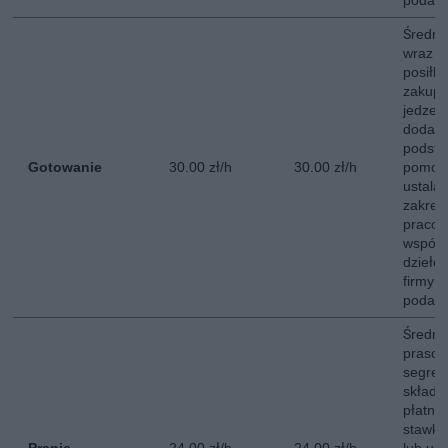
podate
Średni
wraz z
posiłk
zakupó
jedzen
dodatk
podsta
Gotowanie
30.00 zł/h
30.00 zł/h
pomoc
ustala
zakres
pracow
współp
dzieło
firmy 
podate
Średni
prasow
segreg
składa
płatna
stawki