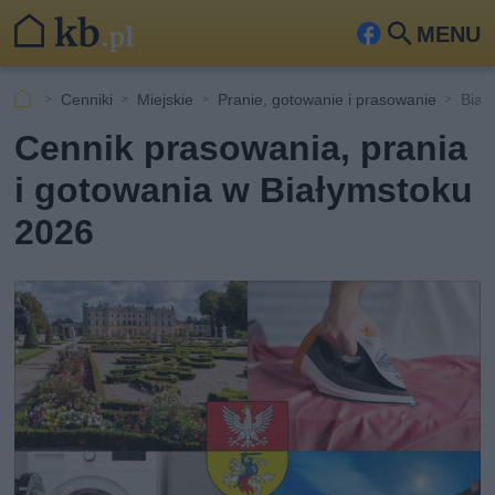
MENU
Fa
Szu
ceb
kaj
Cenniki
Miejskie
Pranie, gotowanie i prasowanie
Biał
ook
Cennik prasowania, prania
i gotowania w Białymstoku
2026