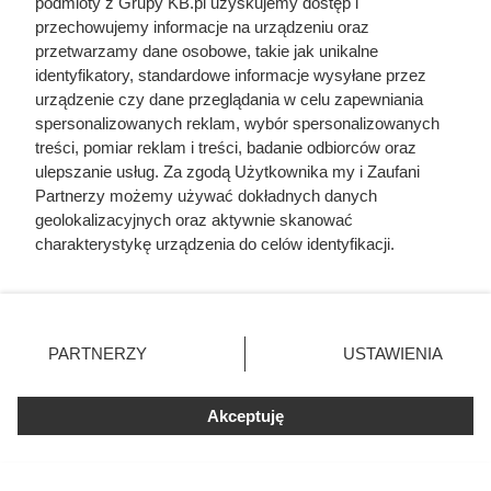
podmioty z Grupy KB.pl uzyskujemy dostęp i
przechowujemy informacje na urządzeniu oraz
przetwarzamy dane osobowe, takie jak unikalne
identyfikatory, standardowe informacje wysyłane przez
urządzenie czy dane przeglądania w celu zapewniania
spersonalizowanych reklam, wybór spersonalizowanych
treści, pomiar reklam i treści, badanie odbiorców oraz
ulepszanie usług. Za zgodą Użytkownika my i Zaufani
Partnerzy możemy używać dokładnych danych
geolokalizacyjnych oraz aktywnie skanować
charakterystykę urządzenia do celów identyfikacji.
Ponieważ cenimy Twoją prywatność, prosimy o zgodę na
korzystanie z tych technologii poprzez kliknięcie
Nie harówka była najgorsza.
„Akceptuję”. Zgoda jest dobrowolna i zawsze możesz ją
Prawdziwy koszmar chłopek
zmienić/wycofać klikając przycisk ustawień prywatności
PARTNERZY
USTAWIENIA
znajdujący się w lewym dolnym rogu strony. Niektóre
zaczynał się po zamknięciu drzwi
rodzaje przetwarzania danych nie wymagają zgody
domu
użytkownika, ale masz prawo sprzeciwić się takiemu
Akceptuję
przetwarzaniu. Preferencje będą miały zastosowania tylko
na tej witrynie.