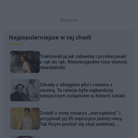
Najpopularniejsze w tej chwili
Traktowali ją jak zabawkę i przekazywali
z rąk do rąk. Niewiarygodne losy słynnej
skandalistki
Zdrady z obojgiem płci i romans z
siostrą. Ta relacja była najbardziej
toksycznym związkiem w historii sztuki
Zrobili z żony cesarza „nierządnicę” i
przypisali jej 25 mężczyzn jednej nocy.
Tak Rzym pozbył się zbyt ambitnej
kobiety