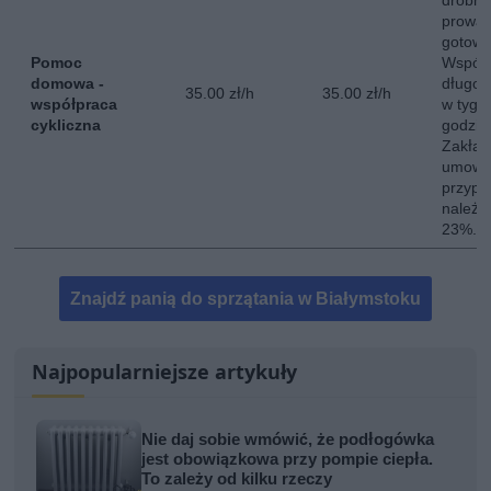
drobne
prowad
gotowa
Pomoc
Współ
domowa -
długot
35.00 zł/h
35.00 zł/h
współpraca
w tygo
cykliczna
godzin
Zakład
umowę 
przypa
należy
23%.
Znajdź panią do sprzątania w Białymstoku
Najpopularniejsze artykuły
Nie daj sobie wmówić, że podłogówka
jest obowiązkowa przy pompie ciepła.
To zależy od kilku rzeczy