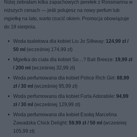
Niżej zebrałam kilka zapachowych perełek z Rossmanna w
niższych cenach — jeśli polujesz na nowy perfum lub
mgiełkę na lato, warto rzucić okiem. Promocja obowiązuje
do 19 sierpnia.
Woda toaletowa dla kobiet Liu Jo Silkway:
124,99 zł /
50 ml
(wcześniej 174,99 zł)
Mgiełka do ciała dla kobiet So…? Bali Breeze:
19,99 zł
/ 200 ml
(wcześniej 32,99 zł)
Woda perfumowana dla kobiet Police Rich Girl:
68,99
zł / 30 ml
(wcześniej 95,99 zł)
Woda perfumowana dla kobiet Furla Adorabile:
94,99
zł / 30 ml
(wcześniej 129,99 zł)
Woda perfumowana dla kobiet Esotiq Marcelina
Zawadzka Chick Delight:
59,99 zł / 50 ml
(wcześniej
105,99 zł)