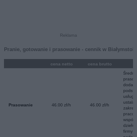
Pranie, gotowanie i prasowanie - cennik w Białymstok
mna
cena netto
cena brutto
Średni
prasow
dodatk
podst
usług 
ustala
Prasowanie
46.00 zł/h
46.00 zł/h
zakres
pracow
współp
dzieło
firmy 