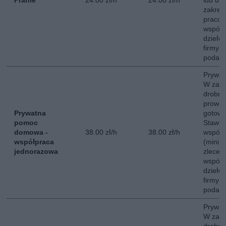
Pranie
24.00 zł/h
24.00 zł/h
lub ust
zakres
pracow
współp
dzieło
firmy 
podate
Prywa
W zakr
drobne
prowad
Prywatna
gotowa
pomoc
Stawka
domowa -
38.00 zł/h
38.00 zł/h
współp
współpraca
(minim
jednorazowa
zlecen
współp
dzieło
firmy 
podate
Prywa
W zakr