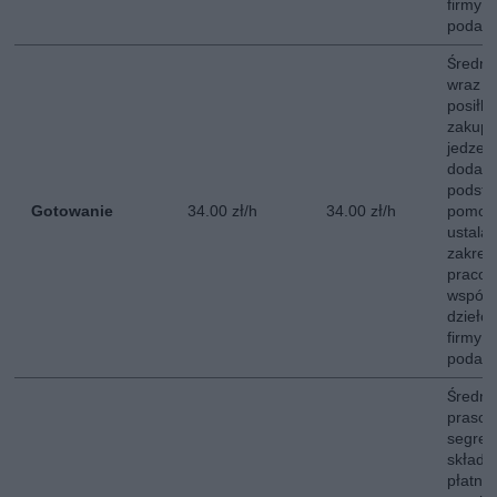
firmy 
podate
Średni
wraz z
posiłk
zakupó
jedzen
dodatk
podsta
Gotowanie
34.00 zł/h
34.00 zł/h
pomoc
ustala
zakres
pracow
współp
dzieło
firmy 
podate
Średni
prasow
segreg
składa
płatna