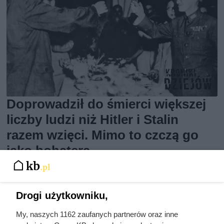
Doprowadził do śmierci większej
liczby ludzi niż Hitler i Stalin
razem wzięci. Mimo to czczą go
jako bohatera
Drogi użytkowniku,
My, naszych 1162 zaufanych partnerów oraz inne