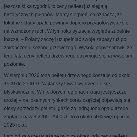
jeszcze kilka tygodni, to ceny pelletu już sięgają
historycznych pułapów. Mamy sierpień, co oznacza, że
lokalne składy opału powinny dopiero przygotowywać się
na wzmożony ruch. W tym roku sytuacja wygląda zupełnie
inaczej – Polacy zaczęli uzupełniać swoje zapasy tuż po
zakończeniu sezonu grzewczego. Wysoki popyt sprawił, że
tego lata ceny pelletu drzewnego utrzymują się na wysokim
poziomie.
W sierpniu 2026 tona pelletu drzewnego kosztuje od około
1500 do 2100 zł. Najtańszy towar wyprzedaje się
błyskawicznie. W niektórych regionach kraju jest jeszcze
drożej – na lokalnych rynkach coraz częściej pojawiają się
oferty sprzedaży pelletu, gdzie za jedną tonę opału trzeba
zapłacić nawet 2200–2500 zł. To o około 50% więcej niż w
2025 roku.
Lato od zawsze uważane było za okres, gdy ceny pelletu