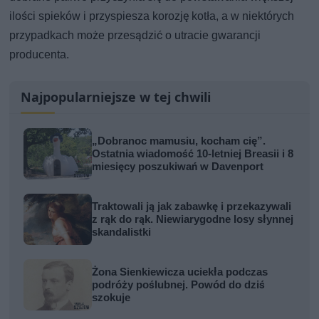
ilości spieków i przyspiesza korozję kotła, a w niektórych
przypadkach może przesądzić o utracie gwarancji
producenta.
Najpopularniejsze w tej chwili
„Dobranoc mamusiu, kocham cię”.
Ostatnia wiadomość 10-letniej Breasii i 8
miesięcy poszukiwań w Davenport
Traktowali ją jak zabawkę i przekazywali
z rąk do rąk. Niewiarygodne losy słynnej
skandalistki
Żona Sienkiewicza uciekła podczas
podróży poślubnej. Powód do dziś
szokuje