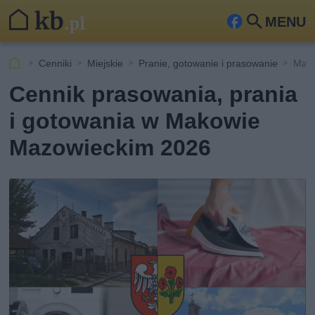
MENU
Fa
Szu
ceb
kaj
Cenniki
Miejskie
Pranie, gotowanie i prasowanie
Makó
ook
Cennik prasowania, prania
i gotowania w Makowie
Mazowieckim 2026