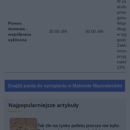
W zakr
drobne
prowad
gotowa
Pomoc
Współ
domowa -
długot
30.00 zł/h
30.00 zł/h
współpraca
w tygo
cykliczna
godzin
Zakład
umowę 
przypa
należy
23%.
Znajdź panią do sprzątania w Makowie Mazowieckim
Najpopularniejsze artykuły
Tak źle na rynku pelletu jeszcze nie było.