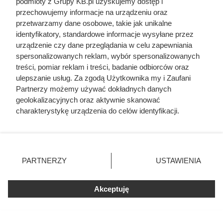
podmioty z Grupy KB.pl uzyskujemy dostęp i
przechowujemy informacje na urządzeniu oraz
przetwarzamy dane osobowe, takie jak unikalne
identyfikatory, standardowe informacje wysyłane przez
urządzenie czy dane przeglądania w celu zapewniania
spersonalizowanych reklam, wybór spersonalizowanych
treści, pomiar reklam i treści, badanie odbiorców oraz
ulepszanie usług. Za zgodą Użytkownika my i Zaufani
Partnerzy możemy używać dokładnych danych
geolokalizacyjnych oraz aktywnie skanować
charakterystykę urządzenia do celów identyfikacji.
Ponieważ cenimy Twoją prywatność, prosimy o zgodę na
korzystanie z tych technologii poprzez kliknięcie
„Akceptuję”. Zgoda jest dobrowolna i zawsze możesz ją
zmienić/wycofać klikając przycisk ustawień prywatności
Kat w spódnicy. Najokrutniejsza
PARTNERZY
USTAWIENIA
znajdujący się w lewym dolnym rogu strony. Niektóre
nadzorczyni Auschwitz przed
rodzaje przetwarzania danych nie wymagają zgody
egzekucją wykrzyknęła „Niech
użytkownika, ale masz prawo sprzeciwić się takiemu
Akceptuję
przetwarzaniu. Preferencje będą miały zastosowania tylko
żyje Polska!”
na tej witrynie.