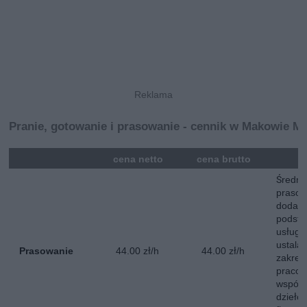
Pranie, gotowanie i prasowanie - cennik w Makowie 
mna
cena netto
cena brutto
Średni
prasow
dodatk
podst
usług 
ustala
Prasowanie
44.00 zł/h
44.00 zł/h
zakres
pracow
współp
dzieło