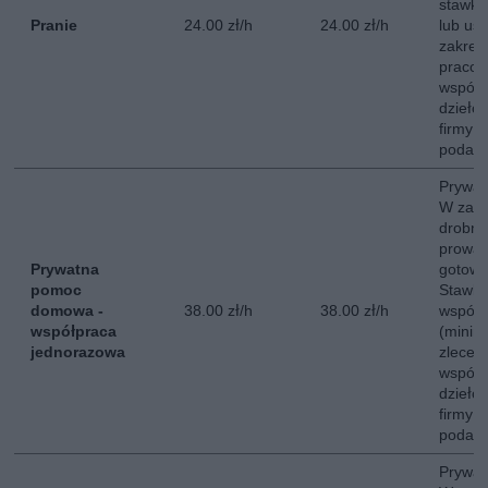
stawki
Pranie
24.00 zł/h
24.00 zł/h
lub ust
zakres
pracow
współp
dzieło
firmy 
podate
Prywa
W zakr
drobne
prowad
Prywatna
gotowa
pomoc
Stawka
domowa -
38.00 zł/h
38.00 zł/h
współp
współpraca
(minim
jednorazowa
zlecen
współp
dzieło
firmy 
podate
Prywa