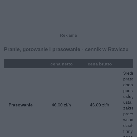
Pranie, gotowanie i prasowanie - cennik w Rawiczu
mna
cena netto
cena brutto
Średni
prasow
dodatk
podst
usług 
ustala
Prasowanie
46.00 zł/h
46.00 zł/h
zakres
pracow
współp
dzieło
firmy 