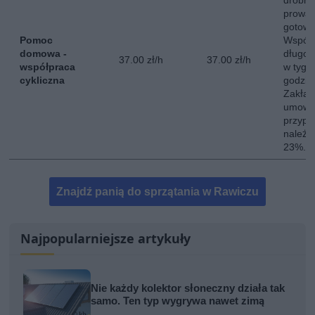
drobne
prowad
gotowa
Pomoc
Współ
domowa -
długot
37.00 zł/h
37.00 zł/h
współpraca
w tygo
cykliczna
godzin
Zakład
umowę 
przypa
należy
23%.
Znajdź panią do sprzątania w Rawiczu
Najpopularniejsze artykuły
Nie każdy kolektor słoneczny działa tak
samo. Ten typ wygrywa nawet zimą