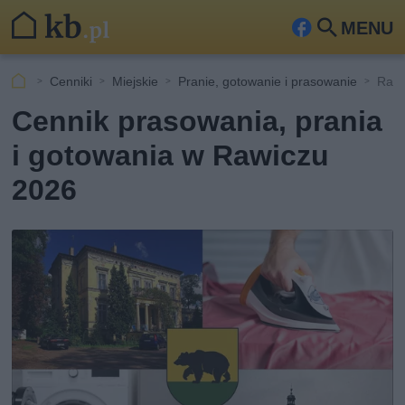
MENU
Fa
Szu
ceb
kaj
Cenniki
Miejskie
Pranie, gotowanie i prasowanie
Rawi
ook
Cennik prasowania, prania
i gotowania w Rawiczu
2026