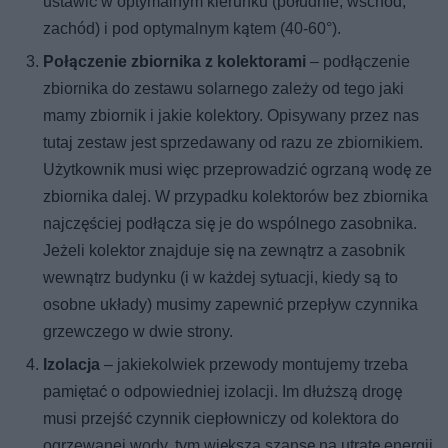
ustawić w optymalnym kierunku (południe, wschód,
zachód) i pod optymalnym kątem (40-60°).
Połączenie zbiornika z kolektorami
– podłączenie
zbiornika do zestawu solarnego zależy od tego jaki
mamy zbiornik i jakie kolektory. Opisywany przez nas
tutaj zestaw jest sprzedawany od razu ze zbiornikiem.
Użytkownik musi więc przeprowadzić ogrzaną wodę ze
zbiornika dalej. W przypadku kolektorów bez zbiornika
najczęściej podłącza się je do wspólnego zasobnika.
Jeżeli kolektor znajduje się na zewnątrz a zasobnik
wewnątrz budynku (i w każdej sytuacji, kiedy są to
osobne układy) musimy zapewnić przepływ czynnika
grzewczego w dwie strony.
Izolacja
– jakiekolwiek przewody montujemy trzeba
pamiętać o odpowiedniej izolacji. Im dłuższą drogę
musi przejść czynnik ciepłowniczy od kolektora do
ogrzewanej wody, tym większa szansę na utratę energii