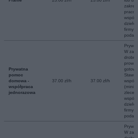
Pranie
25.00 zł/h
25.00 zł/h
lub ust
zakres
pracow
współp
dzieło
firmy 
podate
Prywa
W zakr
drobne
prowad
Prywatna
gotowa
pomoc
Stawka
domowa -
37.00 zł/h
37.00 zł/h
współp
współpraca
(minim
jednorazowa
zlecen
współp
dzieło
firmy 
podate
Prywa
W zakr