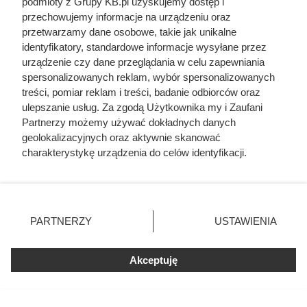
podmioty z Grupy KB.pl uzyskujemy dostęp i
przechowujemy informacje na urządzeniu oraz
przetwarzamy dane osobowe, takie jak unikalne
identyfikatory, standardowe informacje wysyłane przez
urządzenie czy dane przeglądania w celu zapewniania
spersonalizowanych reklam, wybór spersonalizowanych
treści, pomiar reklam i treści, badanie odbiorców oraz
ulepszanie usług. Za zgodą Użytkownika my i Zaufani
Partnerzy możemy używać dokładnych danych
geolokalizacyjnych oraz aktywnie skanować
charakterystykę urządzenia do celów identyfikacji.
Ponieważ cenimy Twoją prywatność, prosimy o zgodę na
korzystanie z tych technologii poprzez kliknięcie
„Akceptuję”. Zgoda jest dobrowolna i zawsze możesz ją
zmienić/wycofać klikając przycisk ustawień prywatności
Najpopularniejsze w tej chwili
PARTNERZY
USTAWIENIA
znajdujący się w lewym dolnym rogu strony. Niektóre
rodzaje przetwarzania danych nie wymagają zgody
użytkownika, ale masz prawo sprzeciwić się takiemu
Akceptuję
Miała 17 lat i zagrała całkowicie nagą
przetwarzaniu. Preferencje będą miały zastosowania tylko
rolę. Dziś nikt by na to nie pozwolił
na tej witrynie.