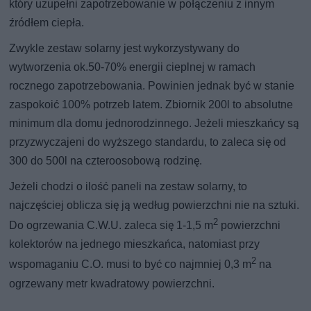
który uzupełni zapotrzebowanie w połączeniu z innym
źródłem ciepła.
Zwykle zestaw solarny jest wykorzystywany do
wytworzenia ok.50-70% energii cieplnej w ramach
rocznego zapotrzebowania. Powinien jednak być w stanie
zaspokoić 100% potrzeb latem. Zbiornik 200l to absolutne
minimum dla domu jednorodzinnego. Jeżeli mieszkańcy są
przyzwyczajeni do wyższego standardu, to zaleca się od
300 do 500l na czteroosobową rodzinę.
Jeżeli chodzi o ilość paneli na zestaw solarny, to
najczęściej oblicza się ją według powierzchni nie na sztuki.
2
Do ogrzewania C.W.U. zaleca się 1-1,5 m
powierzchni
kolektorów na jednego mieszkańca, natomiast przy
2
wspomaganiu C.O. musi to być co najmniej 0,3 m
na
ogrzewany metr kwadratowy powierzchni.