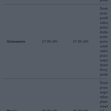
podate
Średni
wraz z
posiłk
zakupó
jedzen
dodatk
podsta
Gotowanie
27.00 zł/h
27.00 zł/h
pomoc
ustala
zakres
pracow
współp
dzieło
firmy 
podate
Średni
prasow
segreg
składa
płatna
stawki