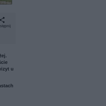
stępnij
ej.
ście
izyt u
astach