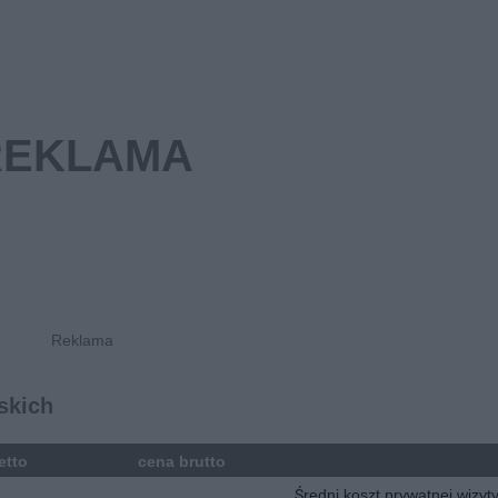
skich
etto
cena brutto
Średni koszt prywatnej wizyt