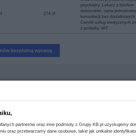
psychiatry. Lekarz z tytułem
doktorskim, cena jednokrotn
zł
274 zł
konsultacji bez dodatkowych
Cennik usług medycznych zw
z podatku VAT.
mów bezpłatną wycenę
 – 500 g w promocji!
iku,
cji. To, co zastali pod styropianem, zaskoczyło nawet wykonawcę
fanych partnerów oraz inne podmioty z Grupy KB.pl uzyskujemy do
niu oraz przetwarzamy dane osobowe, takie jak unikalne identyfikat