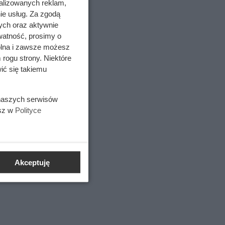
alizowanych reklam,
ie usług. Za zgodą
ych oraz aktywnie
ny być
watność, prosimy o
wolna i zawsze możesz
 rogu strony. Niektóre
ić się takiemu
 naszych serwisów
esz w
Polityce
Akceptuję