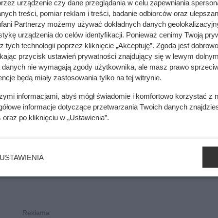
przez urządzenie czy dane przeglądania w celu zapewniania sperson
ych treści, pomiar reklam i treści, badanie odbiorców oraz ulepszan
fani Partnerzy możemy używać dokładnych danych geolokalizacyjn
. Nie stanowią oferty handlowej w rozumieniu kodeksu cywilnego i nie powin
tykę urządzenia do celów identyfikacji. Ponieważ cenimy Twoją pry
z tych technologii poprzez kliknięcie „Akceptuję”. Zgoda jest dobro
ikając przycisk ustawień prywatności znajdujący się w lewym dolnym
a danych nie wymagają zgody użytkownika, ale masz prawo sprzeciw
ncje będą miały zastosowania tylko na tej witrynie.
szymi informacjami, abyś mógł świadomie i komfortowo korzystać z
gółowe informacje dotyczące przetwarzania Twoich danych znajdzi
s
oraz po kliknięciu w „Ustawienia”.
USTAWIENIA