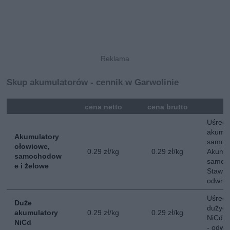
Skup akumulatorów - cennik w Garwolinie
mna
cena netto
cena brutto
Uśredn
akumul
Akumulatory
samoc
ołowiowe,
0.29 zł/kg
0.29 zł/kg
Akumul
samochodow
samoch
e i żelowe
Stawka
odwrot
Uśredn
Duże
dużych
akumulatory
0.29 zł/kg
0.29 zł/kg
NiCd. 
NiCd
- odwr