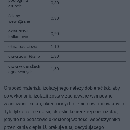
podłogi na
0,30
gruncie
ściany
0,30
wewnętrzne
okna/drzwi
0,90
balkonowe
okna połaciowe
1,10
drzwi zewnętrzne
1,30
drzwi w garażach
1,30
ogrzewanych
Grubość materiału izolacyjnego należy dobierać tak, aby
po wykonaniu izolacji zostały zachowane wymagane
właściwości ścian, okien i innych elementów budowlanych.
Tyle tylko, że nie da się określić koniecznej ilości izolacji
jedynie na podstawie określonej wartości współczynnika
przenikania ciepła U. brakuje tutaj decydującego