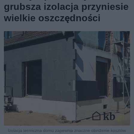
grubsza izolacja przyniesie
wielkie oszczędności
Izolacja termiczna domu zapewnia znaczne obniżenie kosztów