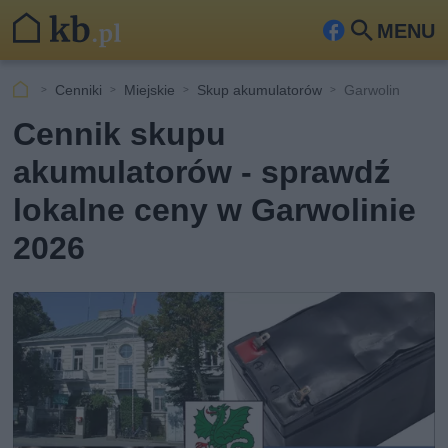
MENU
Fa
Szu
ceb
kaj
Cenniki
Miejskie
Skup akumulatorów
Garwolin
ook
Cennik skupu
akumulatorów - sprawdź
lokalne ceny w Garwolinie
2026