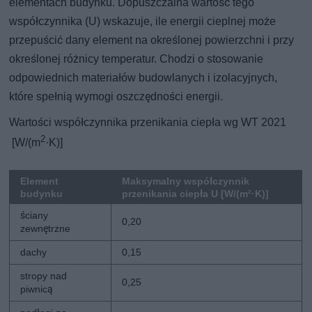
elementach budynku. Dopuszczalna wartość tego
współczynnika (U) wskazuje, ile energii cieplnej może
przepuścić dany element na określonej powierzchni i przy
określonej różnicy temperatur. Chodzi o stosowanie
odpowiednich materiałów budowlanych i izolacyjnych,
które spełnią wymogi oszczędności energii.
Wartości współczynnika przenikania ciepła wg WT 2021
2
[W/(m
·K)]
Element
Maksymalny współczynnik
budynku
przenikania ciepła U [W/(m²·K)]
ściany
0,20
zewnętrzne
dachy
0,15
stropy nad
0,25
piwnicą