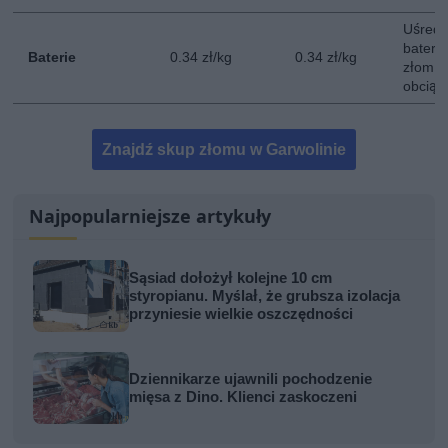
Uśredn
bateri
Baterie
0.34 zł/kg
0.34 zł/kg
złom -
obciąż
Znajdź skup złomu w Garwolinie
Najpopularniejsze artykuły
Sąsiad dołożył kolejne 10 cm
styropianu. Myślał, że grubsza izolacja
przyniesie wielkie oszczędności
Dziennikarze ujawnili pochodzenie
mięsa z Dino. Klienci zaskoczeni