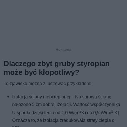
Dlaczego zbyt gruby styropian
może być kłopotliwy?
To zjawisko można zilustrować przykładem:
Izolacja ściany nieocieplonej – Na surową ścianę
nałożono 5 cm dobrej izolacji. Wartość współczynnika
2
2
U spadła dzięki temu od 1,0 W/(m
K) do 0,5 W/(m
·K).
Oznacza to, że izolacja zredukowała straty ciepła o