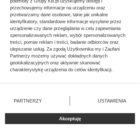
podmioty z Grupy KB.pl uzyskujemy dostęp i
dodatkowej izolacji stają się już większe niż oszczędności
przechowujemy informacje na urządzeniu oraz
kosztów ogrzewania. Dla właściciela domu nadmiernie
przetwarzamy dane osobowe, takie jak unikalne
grube ocieplenie przestaje być opłacalne. Planując izolację
identyfikatory, standardowe informacje wysyłane przez
cieplną domu należy znaleźć optymalną równowagę
urządzenie czy dane przeglądania w celu zapewniania
spersonalizowanych reklam, wybór spersonalizowanych
między kosztami i korzyściami.
treści, pomiar reklam i treści, badanie odbiorców oraz
ulepszanie usług. Za zgodą Użytkownika my i Zaufani
Partnerzy możemy używać dokładnych danych
geolokalizacyjnych oraz aktywnie skanować
charakterystykę urządzenia do celów identyfikacji.
Ponieważ cenimy Twoją prywatność, prosimy o zgodę na
korzystanie z tych technologii poprzez kliknięcie
„Akceptuję”. Zgoda jest dobrowolna i zawsze możesz ją
zmienić/wycofać klikając przycisk ustawień prywatności
PARTNERZY
USTAWIENIA
znajdujący się w lewym dolnym rogu strony. Niektóre
rodzaje przetwarzania danych nie wymagają zgody
użytkownika, ale masz prawo sprzeciwić się takiemu
Akceptuję
przetwarzaniu. Preferencje będą miały zastosowania tylko
na tej witrynie.