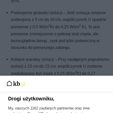
50%.
Podwojenie grubości izolacji – Jeśli izolacja zostanie
podwojona z 5 cm do 10 cm, współczynnik U spadnie
2
2
ponownie z 0,5 W/(m
K) do 0,25 W/(m
·K). To jest
ponownie zmniejszenie o połowę strat ciepła, ale
bezwzględnie biorąc, zysk jest tylko połowiczny w
stosunku do pierwszego zabiegu.
Kolejne warstwy izolacji – Przy następnym pogrubieniu
izolacji z 10 cm do 15 cm, współczynnik U zostanie
2
zredukowany być może z 0,25 W/(m
K) do 0,17
2
W/(m
·K). Taka sama grubość izolacji, która na
początku dała oszczędność połowy straty ciepła, teraz
daje tylko nieznaczny efekt.
Drogi użytkowniku,
Od określonego punktu wkracza się w obszar, gdzie koszty
My, naszych 1162 zaufanych partnerów oraz inne