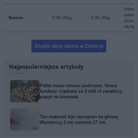
Uśredn
bateri
Baterie
0.38 zł/kg
0.38 zł/kg
złom -
obciąż
Znajdź skup złomu w Złotoryi
Najpopularniejsze artykuły
Pellet może mocno podrożeć. Nowy
fundusz rządowy za 3 mld zł zwiększy
popyt na biomasę
Ten materiał bije styropian na głowę.
Wystarczy 2 cm zamiast 17 cm