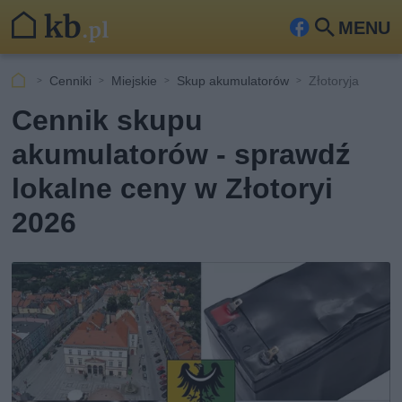
MENU
Fa
Szu
ceb
kaj
Cenniki
Miejskie
Skup akumulatorów
Złotoryja
ook
Cennik skupu
akumulatorów - sprawdź
lokalne ceny w Złotoryi
2026