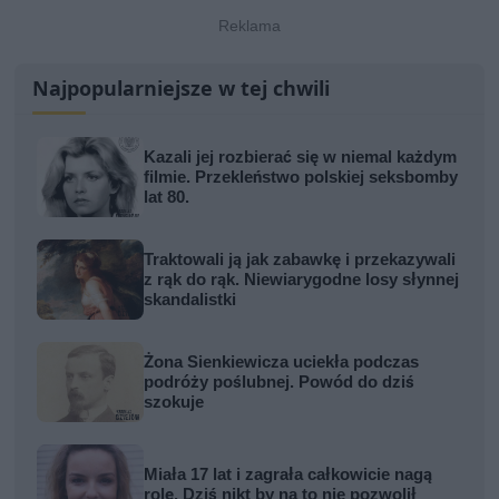
Najpopularniejsze w tej chwili
Kazali jej rozbierać się w niemal każdym
filmie. Przekleństwo polskiej seksbomby
lat 80.
Traktowali ją jak zabawkę i przekazywali
z rąk do rąk. Niewiarygodne losy słynnej
skandalistki
Żona Sienkiewicza uciekła podczas
podróży poślubnej. Powód do dziś
szokuje
Miała 17 lat i zagrała całkowicie nagą
rolę. Dziś nikt by na to nie pozwolił