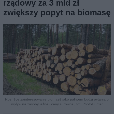
rządowy za 3 mld zł
zwiększy popyt na biomasę
Rosnące zainteresowanie biomasą jako paliwem budzi pytania o
wpływ na zasoby leśne i ceny surowca., fot. PhotoHunter