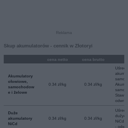
Skup akumulatorów - cennik w Złotoryi
mna
cena netto
cena brutto
Uśredn
akumul
Akumulatory
samoc
ołowiowe,
0.34 zł/kg
0.34 zł/kg
Akumul
samochodow
samoch
e i żelowe
Stawka
odwrot
Uśredn
Duże
dużych
akumulatory
0.34 zł/kg
0.34 zł/kg
NiCd. 
NiCd
- odwr