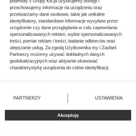
podmioty z Grupy KB.pl uzyskujemy dostęp i
Cennik suchej zabudowy - aktualne ceny w całej
przechowujemy informacje na urządzeniu oraz
Polsce
przetwarzamy dane osobowe, takie jak unikalne
identyfikatory, standardowe informacje wysyłane przez
urządzenie czy dane przeglądania w celu zapewniania
Cennik ścianek działowych z płyt g-k i suchej
spersonalizowanych reklam, wybór spersonalizowanych
zabudowy
treści, pomiar reklam i treści, badanie odbiorców oraz
ulepszanie usług. Za zgodą Użytkownika my i Zaufani
Partnerzy możemy używać dokładnych danych
Cennik układania paneli podłogowych w całej
geolokalizacyjnych oraz aktywnie skanować
Polsce
charakterystykę urządzenia do celów identyfikacji.
Ponieważ cenimy Twoją prywatność, prosimy o zgodę na
korzystanie z tych technologii poprzez kliknięcie
„Akceptuję”. Zgoda jest dobrowolna i zawsze możesz ją
zmienić/wycofać klikając przycisk ustawień prywatności
PARTNERZY
USTAWIENIA
znajdujący się w lewym dolnym rogu strony. Niektóre
rodzaje przetwarzania danych nie wymagają zgody
użytkownika, ale masz prawo sprzeciwić się takiemu
Akceptuję
przetwarzaniu. Preferencje będą miały zastosowania tylko
na tej witrynie.