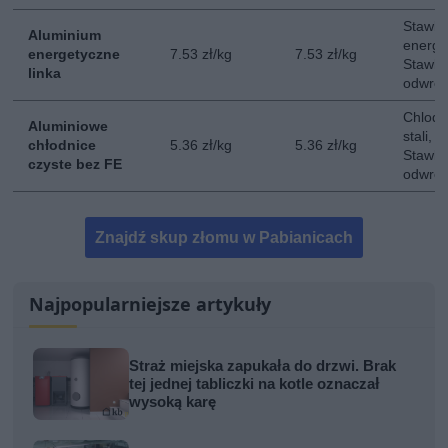
Stawka
Aluminium
energet
energetyczne
7.53 zł/kg
7.53 zł/kg
Stawka
linka
odwrot
Chlodn
Aluminiowe
stali, 
chłodnice
5.36 zł/kg
5.36 zł/kg
Stawka
czyste bez FE
odwrot
Znajdź skup złomu w Pabianicach
Najpopularniejsze artykuły
Straż miejska zapukała do drzwi. Brak
tej jednej tabliczki na kotle oznaczał
wysoką karę