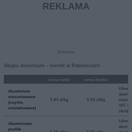
Skupu aluminium - cennik w Pabianicach
mna
cena netto
cena brutto
Uśredn
Aluminium
alumin
niesortowane
5.83 zł/kg
5.83 zł/kg
niesor
(czyste,
VAT na
niemalowane)
obciąż
Uśredn
Aluminiowe
alumini
profile