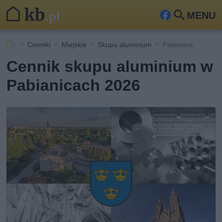
MENU
Fa
Szu
ceb
kaj
Cenniki
Miejskie
Skupu aluminium
Pabianice
ook
Cennik skupu aluminium w
Pabianicach 2026