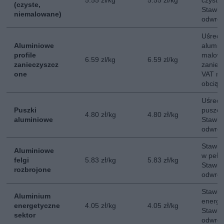
5.55 zl/kg
5.55 zl/kg
czysty
(czyste,
Stawka
niemalowane)
odwrot
Uśredn
Aluminiowe
alumini
profile
malow
6.59 zl/kg
6.59 zl/kg
zanieczyszcz
zaniec
one
VAT na
obciąż
Uśredn
Puszki
puszek
4.80 zł/kg
4.80 zł/kg
aluminiowe
Stawka
odwrot
Stawka
Aluminiowe
w pełni
felgi
5.83 zł/kg
5.83 zł/kg
Stawka
rozbrojone
odwrot
Stawla
Aluminium
energe
energetyczne
4.05 zł/kg
4.05 zł/kg
Stawka
sektor
odwrot