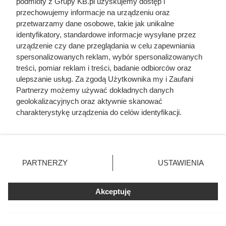
podmioty z Grupy KB.pl uzyskujemy dostęp i
przechowujemy informacje na urządzeniu oraz
Żona Sienkiewicza uciekła podczas
przetwarzamy dane osobowe, takie jak unikalne
podróży poślubnej. Powód do dziś
identyfikatory, standardowe informacje wysyłane przez
szokuje
urządzenie czy dane przeglądania w celu zapewniania
spersonalizowanych reklam, wybór spersonalizowanych
treści, pomiar reklam i treści, badanie odbiorców oraz
Najgorsza noc poślubna w dziejach
ulepszanie usług. Za zgodą Użytkownika my i Zaufani
Wawelu. Batory zrobił to tylko trzy razy
Partnerzy możemy używać dokładnych danych
geolokalizacyjnych oraz aktywnie skanować
charakterystykę urządzenia do celów identyfikacji.
Zrobili z żony cesarza „nierządnicę” i
Ponieważ cenimy Twoją prywatność, prosimy o zgodę na
przypisali jej 25 mężczyzn jednej nocy.
Tak Rzym pozbył się zbyt ambitnej
korzystanie z tych technologii poprzez kliknięcie
kobiety
„Akceptuję”. Zgoda jest dobrowolna i zawsze możesz ją
zmienić/wycofać klikając przycisk ustawień prywatności
Zdrady z obojgiem płci i romans z
PARTNERZY
USTAWIENIA
znajdujący się w lewym dolnym rogu strony. Niektóre
siostrą. Ta relacja była najbardziej
rodzaje przetwarzania danych nie wymagają zgody
toksycznym związkiem w historii sztuki
użytkownika, ale masz prawo sprzeciwić się takiemu
Akceptuję
przetwarzaniu. Preferencje będą miały zastosowania tylko
na tej witrynie.