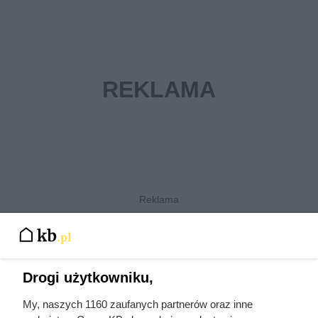
Najpopularniejsze w tej chwili
Drogi użytkowniku,
Traktowali ją jak zabawkę i przekazywali
z rąk do rąk. Niewiarygodne losy słynnej
My, naszych 1160 zaufanych partnerów oraz inne
skandalistki