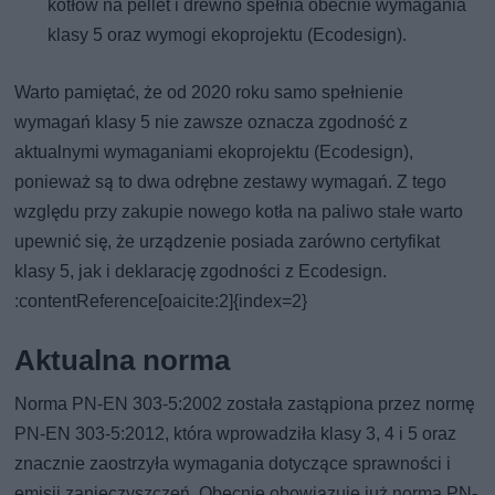
kotłów na pellet i drewno spełnia obecnie wymagania
klasy 5 oraz wymogi ekoprojektu (Ecodesign).
Warto pamiętać, że od 2020 roku samo spełnienie
wymagań klasy 5 nie zawsze oznacza zgodność z
aktualnymi wymaganiami ekoprojektu (Ecodesign),
ponieważ są to dwa odrębne zestawy wymagań. Z tego
względu przy zakupie nowego kotła na paliwo stałe warto
upewnić się, że urządzenie posiada zarówno certyfikat
klasy 5, jak i deklarację zgodności z Ecodesign.
:contentReference[oaicite:2]{index=2}
Aktualna norma
Norma PN-EN 303-5:2002 została zastąpiona przez normę
PN-EN 303-5:2012, która wprowadziła klasy 3, 4 i 5 oraz
znacznie zaostrzyła wymagania dotyczące sprawności i
emisji zanieczyszczeń. Obecnie obowiązuje już norma PN-