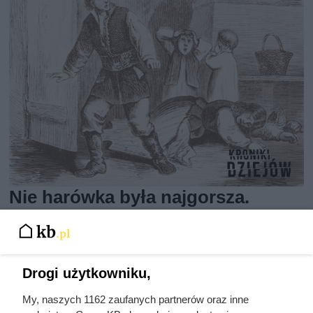
Nie harówka była najgorsza.
Prawdziwy koszmar chłopek
zaczynał się po zamknięciu drzwi
domu
Drogi użytkowniku,
My, naszych 1162 zaufanych partnerów oraz inne