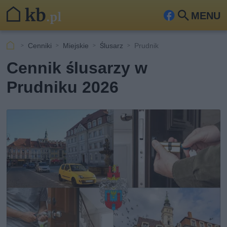
MENU
Fa
Szu
ceb
kaj
Cenniki
Miejskie
Ślusarz
Prudnik
ook
Cennik ślusarzy w
Prudniku 2026