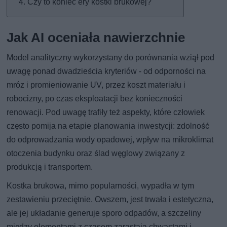
Czy to koniec ery kostki brukowej?
Jak AI oceniała nawierzchnie
Model analityczny wykorzystany do porównania wziął pod
uwagę ponad dwadzieścia kryteriów - od odporności na
mróz i promieniowanie UV, przez koszt materiału i
robocizny, po czas eksploatacji bez konieczności
renowacji. Pod uwagę trafiły też aspekty, które człowiek
często pomija na etapie planowania inwestycji: zdolność
do odprowadzania wody opadowej, wpływ na mikroklimat
otoczenia budynku oraz ślad węglowy związany z
produkcją i transportem.
Kostka brukowa, mimo popularności, wypadła w tym
zestawieniu przeciętnie. Owszem, jest trwała i estetyczna,
ale jej układanie generuje sporo odpadów, a szczeliny
między elementami z czasem zarastają chwastami i