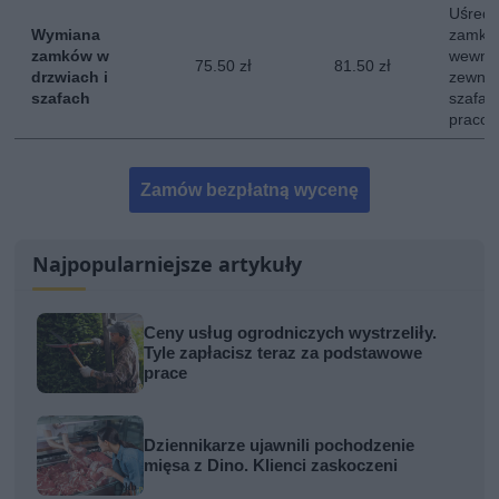
Uśredn
Wymiana
zamków
zamków w
wewnęt
75.50 zł
81.50 zł
drzwiach i
zewnęt
szafach
szafac
pracow
Zamów bezpłatną wycenę
Najpopularniejsze artykuły
Ceny usług ogrodniczych wystrzeliły.
Tyle zapłacisz teraz za podstawowe
prace
Dziennikarze ujawnili pochodzenie
mięsa z Dino. Klienci zaskoczeni