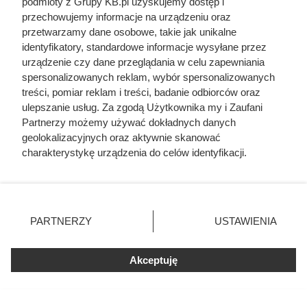
podmioty z Grupy KB.pl uzyskujemy dostęp i
przechowujemy informacje na urządzeniu oraz
przetwarzamy dane osobowe, takie jak unikalne
identyfikatory, standardowe informacje wysyłane przez
urządzenie czy dane przeglądania w celu zapewniania
spersonalizowanych reklam, wybór spersonalizowanych
treści, pomiar reklam i treści, badanie odbiorców oraz
ulepszanie usług. Za zgodą Użytkownika my i Zaufani
Partnerzy możemy używać dokładnych danych
geolokalizacyjnych oraz aktywnie skanować
charakterystykę urządzenia do celów identyfikacji.
Ponieważ cenimy Twoją prywatność, prosimy o zgodę na
Dlaczego nikt nie chciał poślubić
korzystanie z tych technologii poprzez kliknięcie
„Akceptuję”. Zgoda jest dobrowolna i zawsze możesz ją
syna Jana III Sobieskiego?
zmienić/wycofać klikając przycisk ustawień prywatności
PARTNERZY
USTAWIENIA
Odpowiedź zaskakuje
znajdujący się w lewym dolnym rogu strony. Niektóre
rodzaje przetwarzania danych nie wymagają zgody
użytkownika, ale masz prawo sprzeciwić się takiemu
Akceptuję
przetwarzaniu. Preferencje będą miały zastosowania tylko
na tej witrynie.