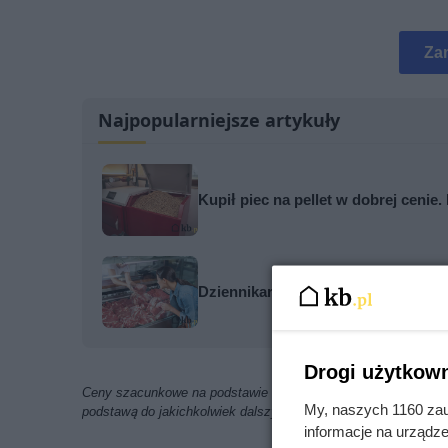
Za
Najpopularniejsze artykuły
Kupił piec na pellet w dobrej cenie
Dziennikarze ujawnili pochodzenie 
Drogi użytkown
Ceny szacunkowe na podstawie ofert znalezionych w internecie
My, naszych 1160 zau
podstawą do jakichkolwiek dalszych analiz i obliczeń
informacje na urządze