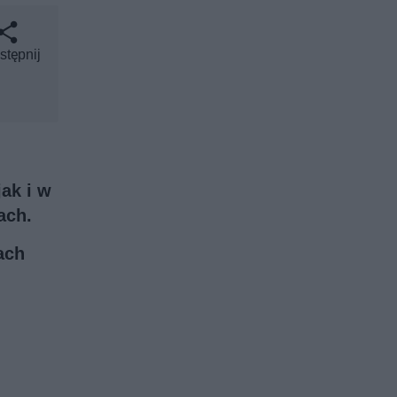
stępnij
ak i w
ach.
ach