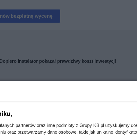
mów bezpłatną wycenę
. Dopiero instalator pokazał prawdziwy koszt inwestycji
mięsa z Dino. Klienci zaskoczeni
iku,
. Nie stanowią oferty handlowej w rozumieniu kodeksu cywilnego i nie powin
fanych partnerów oraz inne podmioty z Grupy KB.pl uzyskujemy do
niu oraz przetwarzamy dane osobowe, takie jak unikalne identyfikat