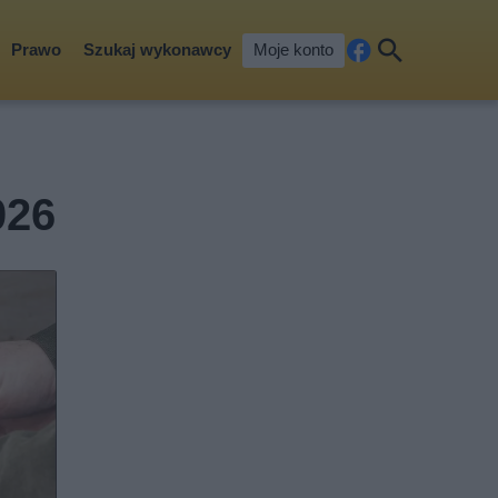
Prawo
Szukaj wykonawcy
Moje konto
Fa
Szu
ceb
kaj
ook
026