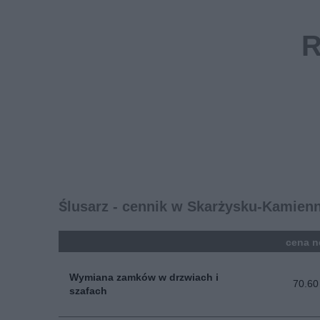
Ślusarz - cennik w Skarżysku-Kamienn
kolumna
cena n
Wymiana zamków w drzwiach i
70.60
szafach