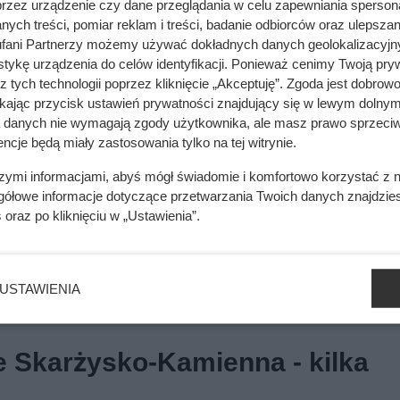
przez urządzenie czy dane przeglądania w celu zapewniania sperson
ych treści, pomiar reklam i treści, badanie odbiorców oraz ulepszan
fani Partnerzy możemy używać dokładnych danych geolokalizacyjn
tykę urządzenia do celów identyfikacji. Ponieważ cenimy Twoją pry
z tych technologii poprzez kliknięcie „Akceptuję”. Zgoda jest dobro
ikając przycisk ustawień prywatności znajdujący się w lewym dolnym
a danych nie wymagają zgody użytkownika, ale masz prawo sprzeciw
ncje będą miały zastosowania tylko na tej witrynie.
szymi informacjami, abyś mógł świadomie i komfortowo korzystać z
gółowe informacje dotyczące przetwarzania Twoich danych znajdzi
s
oraz po kliknięciu w „Ustawienia”.
USTAWIENIA
e Skarżysko-Kamienna - kilka