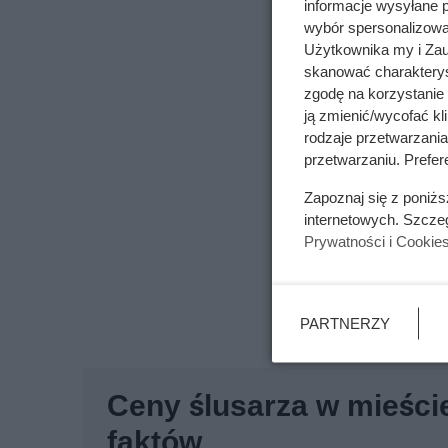
informacje wysyłane 
wybór spersonalizowan
Użytkownika my i Zau
skanować charakterys
zgodę na korzystanie 
ją zmienić/wycofać kl
rodzaje przetwarzani
przetwarzaniu. Prefere
Zapoznaj się z poniż
internetowych. Szcze
Prywatności i Cookie
PARTNERZY
Ceny ślusarza w mieści
faktów