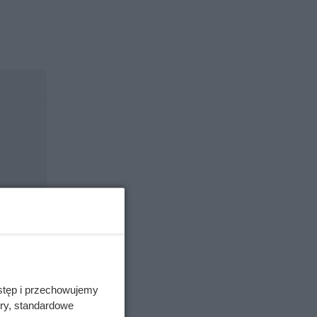
ny być
stęp i przechowujemy
ory, standardowe