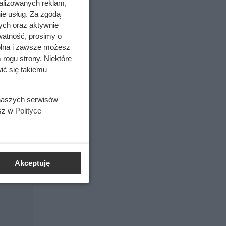
alizowanych reklam,
ie usług. Za zgodą
ych oraz aktywnie
watność, prosimy o
wolna i zawsze możesz
 rogu strony. Niektóre
ić się takiemu
 naszych serwisów
esz w
Polityce
Akceptuję