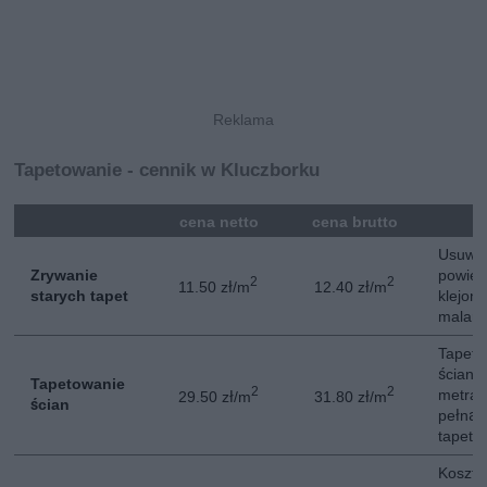
Tapetowanie - cennik w Kluczborku
mna
cena netto
cena brutto
Usuwan
Zrywanie
powier
2
2
11.50 zł/m
12.40 zł/m
starych tapet
klejon
malarsk
Tapeta
ściani
Tapetowanie
2
2
metra.
29.50 zł/m
31.80 zł/m
ścian
pełną 
tapet n
Koszt 