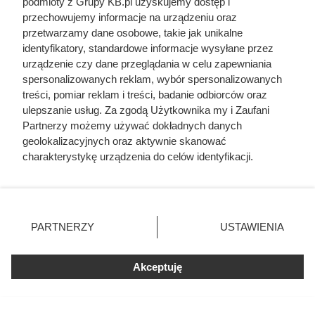
podmioty z Grupy KB.pl uzyskujemy dostęp i
ultimatum. Kulisy tragedii, która
przechowujemy informacje na urządzeniu oraz
wstrząsnęła Polską
przetwarzamy dane osobowe, takie jak unikalne
identyfikatory, standardowe informacje wysyłane przez
urządzenie czy dane przeglądania w celu zapewniania
spersonalizowanych reklam, wybór spersonalizowanych
treści, pomiar reklam i treści, badanie odbiorców oraz
ulepszanie usług. Za zgodą Użytkownika my i Zaufani
Partnerzy możemy używać dokładnych danych
geolokalizacyjnych oraz aktywnie skanować
charakterystykę urządzenia do celów identyfikacji.
Ponieważ cenimy Twoją prywatność, prosimy o zgodę na
korzystanie z tych technologii poprzez kliknięcie
„Akceptuję”. Zgoda jest dobrowolna i zawsze możesz ją
zmienić/wycofać klikając przycisk ustawień prywatności
PARTNERZY
USTAWIENIA
znajdujący się w lewym dolnym rogu strony. Niektóre
rodzaje przetwarzania danych nie wymagają zgody
użytkownika, ale masz prawo sprzeciwić się takiemu
Akceptuję
Ostatnie godziny komendanta
przetwarzaniu. Preferencje będą miały zastosowania tylko
Auschwitz. Odtajnione zdjęcia
na tej witrynie.