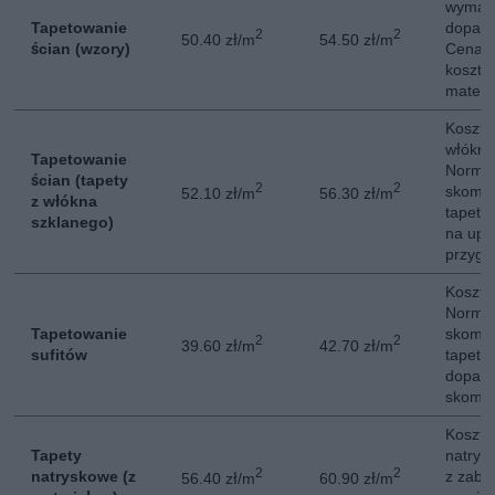
wymag
Tapetowanie
dopas
2
2
50.40 zł/m
54.50 zł/m
ścian (wzory)
Cena n
kosztó
materi
Koszt 
włókna
Tapetowanie
Normal
ścian (tapety
2
2
skompl
52.10 zł/m
56.30 zł/m
z włókna
tapeta
szklanego)
na upr
przygo
Koszt 
Normal
Tapetowanie
skompl
2
2
39.60 zł/m
42.70 zł/m
sufitów
tapeta
dopas
skompl
Koszt 
Tapety
natrys
2
2
natryskowe (z
z zabe
56.40 zł/m
60.90 zł/m