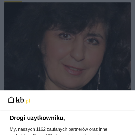
Drogi użytkowniku,
Zwabił ją do auta podstępem, a
My, naszych 1162 zaufanych partnerów oraz inne
potem postawił potworne