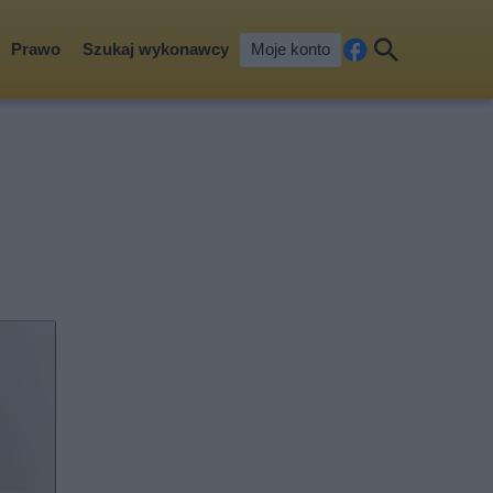
Prawo
Szukaj wykonawcy
Moje konto
Fa
Szu
ceb
kaj
ook