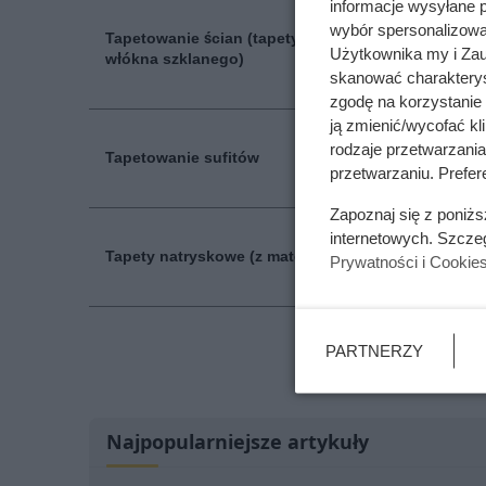
informacje wysyłane 
wybór spersonalizowan
Tapetowanie ścian (tapety z
45.20 z
Użytkownika my i Zau
włókna szklanego)
skanować charakterys
zgodę na korzystanie 
ją zmienić/wycofać kl
rodzaje przetwarzani
Tapetowanie sufitów
35.60 z
przetwarzaniu. Prefere
Zapoznaj się z poniż
internetowych. Szcze
Tapety natryskowe (z materiałem)
65.70 z
Prywatności i Cookie
PARTNERZY
Znajdź ta
Najpopularniejsze artykuły