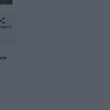
stępnij
one