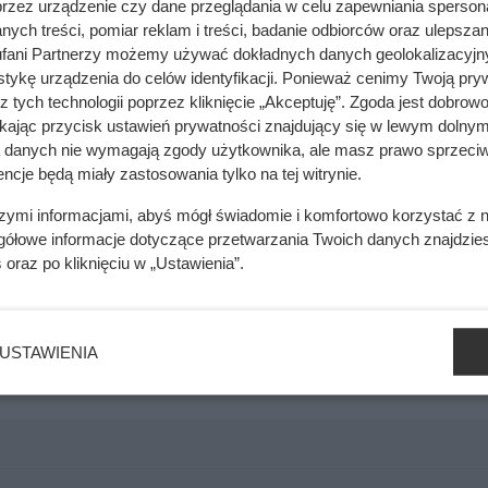
przez urządzenie czy dane przeglądania w celu zapewniania sperson
Koszt montażu tapet z włók
szklanego. Normalny stopień
ych treści, pomiar reklam i treści, badanie odbiorców oraz ulepszan
2
2
skomplikowania prac, tapeta
ł/m
48.80 zł/m
fani Partnerzy możemy używać dokładnych danych geolokalizacyjn
montowana jedynia na uprze
tykę urządzenia do celów identyfikacji. Ponieważ cenimy Twoją pry
przygotowanych ścianach.
z tych technologii poprzez kliknięcie „Akceptuję”. Zgoda jest dobro
ikając przycisk ustawień prywatności znajdujący się w lewym dolnym
Koszt tapetowania sufitów. 
stopień skomplikowania prac
a danych nie wymagają zgody użytkownika, ale masz prawo sprzeciw
2
2
ł/m
38.50 zł/m
niewymagająca dopasowywa
ncje będą miały zastosowania tylko na tej witrynie.
skomplikowanych wzorów.
szymi informacjami, abyś mógł świadomie i komfortowo korzystać z
Koszt nałożenia tapety natr
gółowe informacje dotyczące przetwarzania Twoich danych znajdzi
Dialcolor wraz z zabezpiecz
2
2
ł/m
70.90 zł/m
s
oraz po kliknięciu w „Ustawienia”.
pomieszczenia. Koszt wraz z
materiałem.
USTAWIENIA
peciarza w Mińsku Mazowieckim