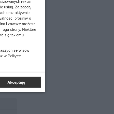
alizowanych reklam,
na
ie usług. Za zgodą
ych oraz aktywnie
dnio
watność, prosimy o
wolna i zawsze możesz
 rogu strony. Niektóre
Normalny
, tapeta
ić się takiemu
nia
 naszych serwisów
yskowej
esz w
Polityce
eniem
Akceptuję