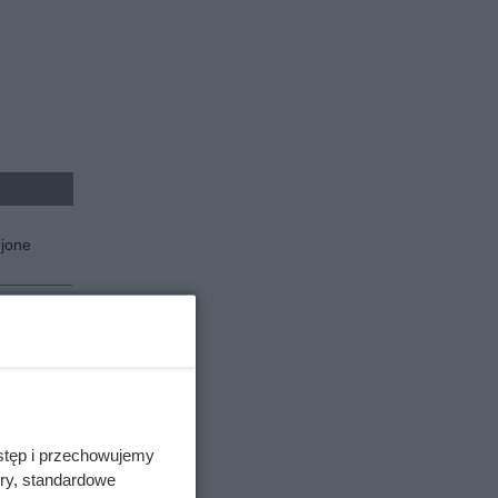
ejone
do
ntazu
ających
a nie
stęp i przechowujemy
ory, standardowe