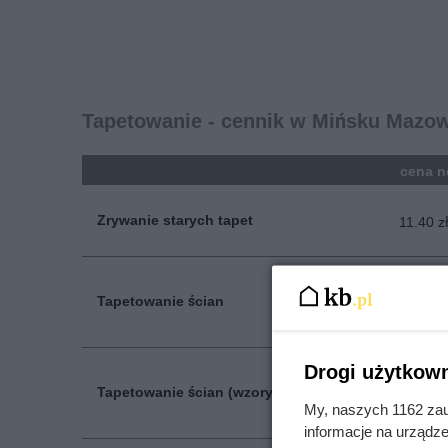
Tapetowanie - cennik w Mińsku Mazo
kolumna
cena n
Zrywanie starych tapet
11.40 z
Tapetowanie ścian
29.70 z
Drogi użytkown
Tapetowanie ścian (wzory)
40.90 z
My, naszych 1162 zau
informacje na urządze