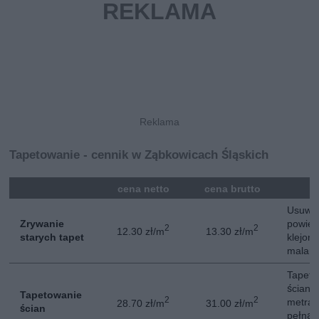
Tapetowanie - cennik w Ząbkowicach Śląskich
mna
cena netto
cena brutto
Usuwan
Zrywanie
powier
2
2
12.30 zł/m
13.30 zł/m
starych tapet
klejon
malarsk
Tapeta
ściani
Tapetowanie
2
2
metra.
28.70 zł/m
31.00 zł/m
ścian
pełną 