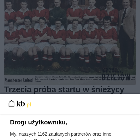
Trzecia próba startu w śnieżycy
zakończyła się koszmarem. Tak
zginęły legendy Manchesteru
United
Drogi użytkowniku,
My, naszych 1162 zaufanych partnerów oraz inne