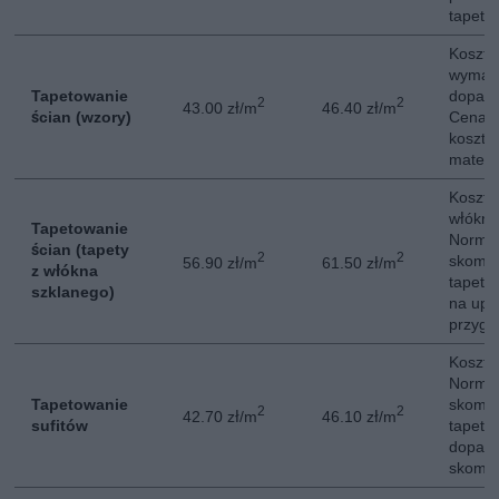
tapet n
Koszt 
wymag
Tapetowanie
dopas
2
2
43.00 zł/m
46.40 zł/m
ścian (wzory)
Cena n
kosztó
materi
Koszt 
włókna
Tapetowanie
Normal
ścian (tapety
2
2
skompl
56.90 zł/m
61.50 zł/m
z włókna
tapeta
szklanego)
na upr
przygo
Koszt 
Normal
Tapetowanie
skompl
2
2
42.70 zł/m
46.10 zł/m
sufitów
tapeta
dopas
skompl