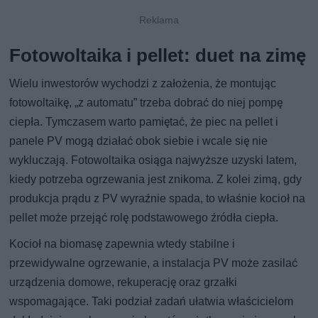
Fotowoltaika i pellet: duet na zimę
Wielu inwestorów wychodzi z założenia, że montując
fotowoltaikę, „z automatu” trzeba dobrać do niej pompę
ciepła. Tymczasem warto pamiętać, że piec na pellet i
panele PV mogą działać obok siebie i wcale się nie
wykluczają. Fotowoltaika osiąga najwyższe uzyski latem,
kiedy potrzeba ogrzewania jest znikoma. Z kolei zimą, gdy
produkcja prądu z PV wyraźnie spada, to właśnie kocioł na
pellet może przejąć rolę podstawowego źródła ciepła.
Kocioł na biomasę zapewnia wtedy stabilne i
przewidywalne ogrzewanie, a instalacja PV może zasilać
urządzenia domowe, rekuperację oraz grzałki
wspomagające. Taki podział zadań ułatwia właścicielom