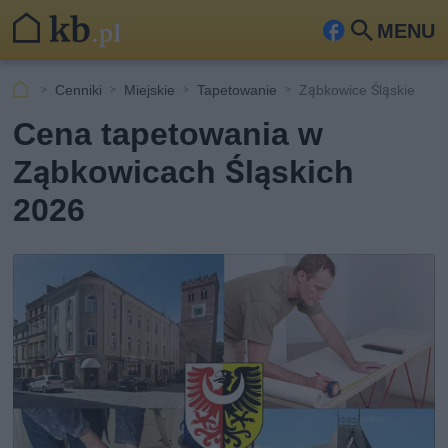
MENU
Fa
Szu
ceb
kaj
Cenniki
Miejskie
Tapetowanie
Ząbkowice Śląskie
ook
Cena tapetowania w
Ząbkowicach Śląskich
2026