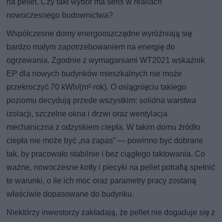
na pellet. Czy taki wybór ma sens w realiach
nowoczesnego budownictwa?
Współczesne domy energooszczędne wyróżniają się
bardzo małym zapotrzebowaniem na energię do
ogrzewania. Zgodnie z wymaganiami WT2021 wskaźnik
EP dla nowych budynków mieszkalnych nie może
przekroczyć 70 kWh/(m²·rok). O osiągnięciu takiego
poziomu decydują przede wszystkim: solidna warstwa
izolacji, szczelne okna i drzwi oraz wentylacja
mechaniczna z odzyskiem ciepła. W takim domu źródło
ciepła nie może być „na zapas” — powinno być dobrane
tak, by pracowało stabilnie i bez ciągłego taktowania. Co
ważne, nowoczesne kotły i piecyki na pellet potrafią spełnić
te warunki, o ile ich moc oraz parametry pracy zostaną
właściwie dopasowane do budynku.
Niektórzy inwestorzy zakładają, że pellet nie dogaduje się z