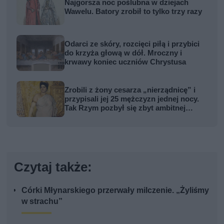
Najgorsza noc poślubna w dziejach
Wawelu. Batory zrobił to tylko trzy razy
Odarci ze skóry, rozcięci piłą i przybici
do krzyża głową w dół. Mroczny i
krwawy koniec uczniów Chrystusa
Zrobili z żony cesarza „nierządnicę” i
przypisali jej 25 mężczyzn jednej nocy.
Tak Rzym pozbył się zbyt ambitnej
kobiety
Czytaj także:
Córki Młynarskiego przerwały milczenie. „Żyliśmy
w strachu”