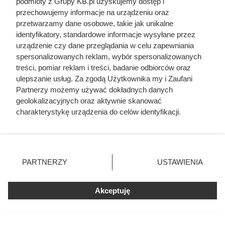
podmioty z Grupy KB.pl uzyskujemy dostęp i
przechowujemy informacje na urządzeniu oraz
przetwarzamy dane osobowe, takie jak unikalne
identyfikatory, standardowe informacje wysyłane przez
urządzenie czy dane przeglądania w celu zapewniania
spersonalizowanych reklam, wybór spersonalizowanych
treści, pomiar reklam i treści, badanie odbiorców oraz
ulepszanie usług. Za zgodą Użytkownika my i Zaufani
Partnerzy możemy używać dokładnych danych
geolokalizacyjnych oraz aktywnie skanować
charakterystykę urządzenia do celów identyfikacji.
Ponieważ cenimy Twoją prywatność, prosimy o zgodę na
Zginął z rąk kobiety, którą
korzystanie z tych technologii poprzez kliknięcie
„Akceptuję”. Zgoda jest dobrowolna i zawsze możesz ją
próbował zgwałcić. Historia
zmienić/wycofać klikając przycisk ustawień prywatności
PARTNERZY
USTAWIENIA
polskiego władcy zaskakuje
znajdujący się w lewym dolnym rogu strony. Niektóre
rodzaje przetwarzania danych nie wymagają zgody
użytkownika, ale masz prawo sprzeciwić się takiemu
Akceptuję
przetwarzaniu. Preferencje będą miały zastosowania tylko
na tej witrynie.