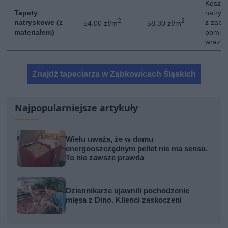
Koszt 
Tapety
natrys
2
2
natryskowe (z
z zabe
54.00 zł/m
58.30 zł/m
materiałem)
pomies
wraz z
Znajdź tapeciarza w Ząbkowicach Śląskich
Najpopularniejsze artykuły
Wielu uważa, że w domu
energooszczędnym pellet nie ma sensu.
To nie zawsze prawda
Dziennikarze ujawnili pochodzenie
mięsa z Dino. Klienci zaskoczeni