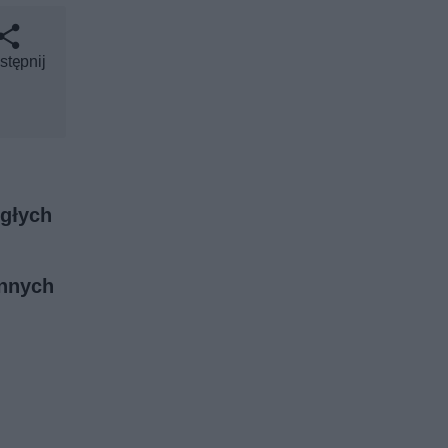
stępnij
egłych
innych