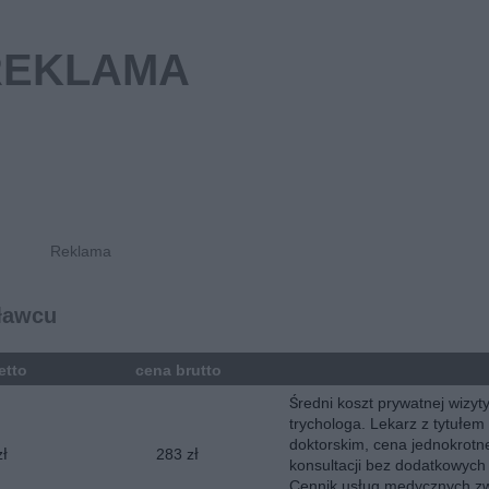
sławcu
etto
cena brutto
Średni koszt prywatnej wizyt
trychologa. Lekarz z tytułem
doktorskim, cena jednokrotn
zł
283 zł
konsultacji bez dodatkowych
Cennik usług medycznych zw