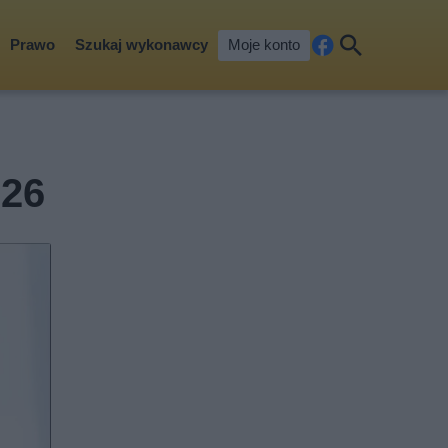
Prawo
Szukaj wykonawcy
Moje konto
Fa
Szu
ceb
kaj
ook
026