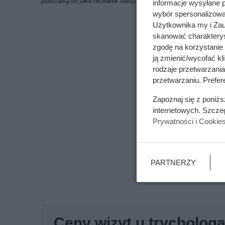
podstawą do jakichkolwiek dalszych analiz i obliczeń
informacje wysyłane 
wybór spersonalizowan
Użytkownika my i Zau
skanować charakterys
zgodę na korzystanie 
ją zmienić/wycofać kl
rodzaje przetwarzani
przetwarzaniu. Prefere
Zapoznaj się z poniż
internetowych. Szcze
Prywatności i Cookie
PARTNERZY
Ceny wizyt u trychologa