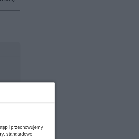
stęp i przechowujemy
ory, standardowe
ny być