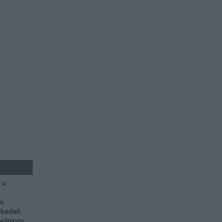
y u
ej
 badań.
olniony