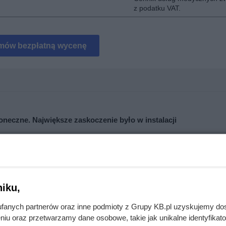
z podatku VAT.
mów bezpłatną wycenę
łoneczne. Największe zaskoczenie było w instalacji
cji. To, co zastali pod styropianem, zaskoczyło nawet wykonawcę
iku,
fanych partnerów oraz inne podmioty z Grupy KB.pl uzyskujemy do
niu oraz przetwarzamy dane osobowe, takie jak unikalne identyfikat
. Nie stanowią oferty handlowej w rozumieniu kodeksu cywilnego i nie powin