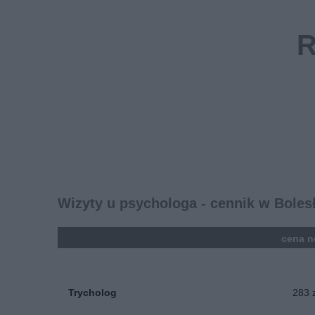
Wizyty u psychologa - cennik w Bole
kolumna
cena n
Trycholog
283 