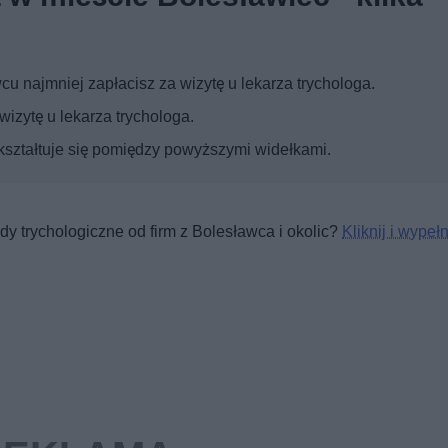
u najmniej zapłacisz za wizytę u lekarza trychologa.
izytę u lekarza trychologa.
 kształtuje się pomiędzy powyższymi widełkami.
y trychologiczne od firm z Bolesławca i okolic?
Kliknij i wypełn