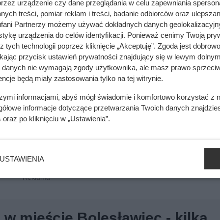
przez urządzenie czy dane przeglądania w celu zapewniania sperson
ych treści, pomiar reklam i treści, badanie odbiorców oraz ulepszan
fani Partnerzy możemy używać dokładnych danych geolokalizacyjn
tykę urządzenia do celów identyfikacji. Ponieważ cenimy Twoją pry
z tych technologii poprzez kliknięcie „Akceptuję”. Zgoda jest dobro
ikając przycisk ustawień prywatności znajdujący się w lewym dolnym
a danych nie wymagają zgody użytkownika, ale masz prawo sprzeciw
ncje będą miały zastosowania tylko na tej witrynie.
szymi informacjami, abyś mógł świadomie i komfortowo korzystać z
gółowe informacje dotyczące przetwarzania Twoich danych znajdzi
s
oraz po kliknięciu w „Ustawienia”.
USTAWIENIA
 w mieście Bolesławiec - kilka