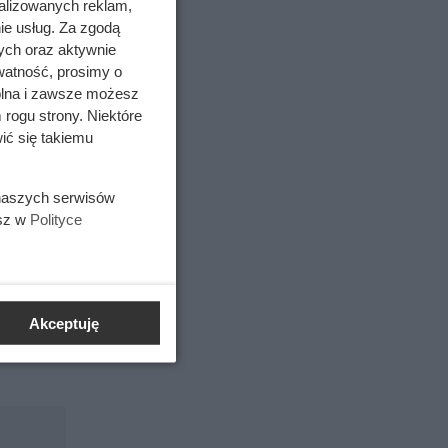
alizowanych reklam,
ie usług. Za zgodą
ych oraz aktywnie
watność, prosimy o
wolna i zawsze możesz
 rogu strony. Niektóre
ić się takiemu
 naszych serwisów
esz w
Polityce
Akceptuję