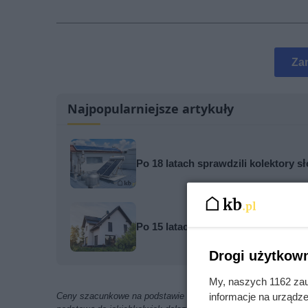
Za
Najpopularniejsze artykuły
Po 18 latach sprawdzili kolektory s
Po 15 latach zdjęli fragment elewa
Drogi użytkown
My, naszych 1162 zau
informacje na urządze
Ceny szacunkowe na podstawie ofert znalezionych w internecie