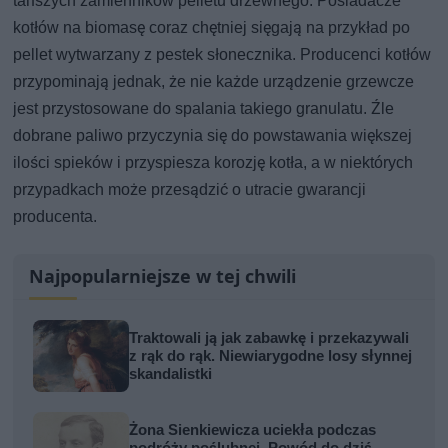
tańszych zamienników pelletu drzewnego. Posiadacze
kotłów na biomasę coraz chętniej sięgają na przykład po
pellet wytwarzany z pestek słonecznika. Producenci kotłów
przypominają jednak, że nie każde urządzenie grzewcze
jest przystosowane do spalania takiego granulatu. Źle
dobrane paliwo przyczynia się do powstawania większej
ilości spieków i przyspiesza korozję kotła, a w niektórych
przypadkach może przesądzić o utracie gwarancji
producenta.
Najpopularniejsze w tej chwili
Traktowali ją jak zabawkę i przekazywali
z rąk do rąk. Niewiarygodne losy słynnej
skandalistki
Żona Sienkiewicza uciekła podczas