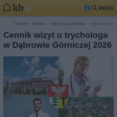
MENU
Fa
Szu
ceb
kaj
Cenniki
Miejskie
Wizyty u psychologa
Dąbrowa Górni
ook
Cennik wizyt u trychologa
w Dąbrowie Górniczej 2026