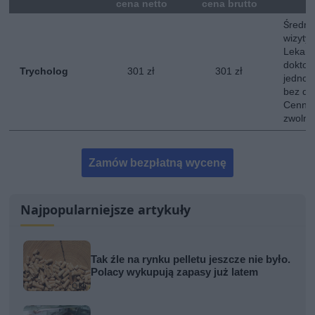
mna
cena netto
cena brutto
Średni
wizyty 
Lekarz
doktor
Trycholog
301 zł
301 zł
jednokr
bez do
Cennik
zwolni
Zamów bezpłatną wycenę
Najpopularniejsze artykuły
Tak źle na rynku pelletu jeszcze nie było.
Polacy wykupują zapasy już latem