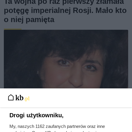
Ta wojna po raz pierwszy złamała
potęgę imperialnej Rosji. Mało kto
o niej pamięta
Drogi użytkowniku,
My, naszych 1162 zaufanych partnerów oraz inne