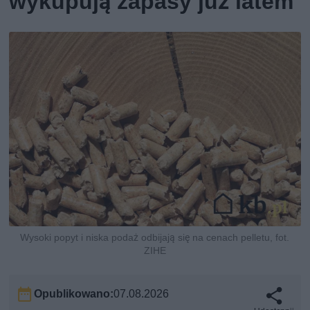
wykupują zapasy już latem
Wysoki popyt i niska podaż odbijają się na cenach pelletu, fot.
ZIHE
Opublikowano:
07.08.2026