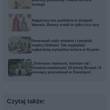
podróży poślubnej. Powód do dziś
szokuje
Najgorsza noc poślubna w dziejach
Wawelu. Batory zrobił to tylko trzy razy
Smarowali ciało miodem i zamykali
między łódkami. Tak wyglądała
najbardziej wymyślna tortura w Rzymie
„Dobranoc mamusiu, kocham cię”.
Ostatnia wiadomość 10-letniej Breasii i 8
miesięcy poszukiwań w Davenport
Czytaj także: