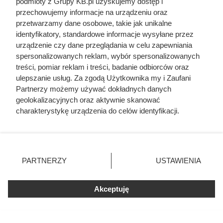
podmioty z Grupy KB.pl uzyskujemy dostęp i
przechowujemy informacje na urządzeniu oraz
Zwabił ją do auta podstępem, a
przetwarzamy dane osobowe, takie jak unikalne
identyfikatory, standardowe informacje wysyłane przez
potem postawił potworne
urządzenie czy dane przeglądania w celu zapewniania
ultimatum. Kulisy tragedii, która
spersonalizowanych reklam, wybór spersonalizowanych
treści, pomiar reklam i treści, badanie odbiorców oraz
wstrząsnęła Polską
ulepszanie usług. Za zgodą Użytkownika my i Zaufani
Partnerzy możemy używać dokładnych danych
geolokalizacyjnych oraz aktywnie skanować
charakterystykę urządzenia do celów identyfikacji.
Ponieważ cenimy Twoją prywatność, prosimy o zgodę na
korzystanie z tych technologii poprzez kliknięcie
„Akceptuję”. Zgoda jest dobrowolna i zawsze możesz ją
zmienić/wycofać klikając przycisk ustawień prywatności
PARTNERZY
USTAWIENIA
znajdujący się w lewym dolnym rogu strony. Niektóre
rodzaje przetwarzania danych nie wymagają zgody
użytkownika, ale masz prawo sprzeciwić się takiemu
Akceptuję
przetwarzaniu. Preferencje będą miały zastosowania tylko
na tej witrynie.