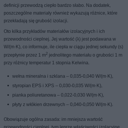
definicji przewodzą ciepło bardzo słabo. Na dodatek,
poszczególne materiały również wykazują różnice, które
przekładają się grubość izolacji.
Oto kilka przykładów materiałów izolacyjnych i ich
przewodności cieplnej. Jej wartość (λ) jest podawana w
W/(m·K), co informuje, ile ciepła w ciągu jednej sekundy (s)
2
przepłynie przez 1 m
jednolitego materiału o grubości 1 m
przy różnicy temperatur 1 stopnia Kelwina.
wełna mineralna i szklana – 0,035-0,040 W/(m·K),
styropian EPS i XPS – 0,030-0,035 W/(m·K),
pianka poliuretanowa – 0,022-0,030 W/(m·K),
płyty z włókien drzewnych – 0,040-0,050 W/(m·K).
Obowiązuje ogólna zasada: im mniejsza wartość
przewodności cieplnej, tym leprze właściwości izolacyjne.