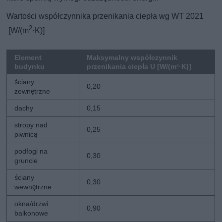
Wartości współczynnika przenikania ciepła wg WT 2021
2
[W/(m
·K)]
Element
Maksymalny współczynnik
budynku
przenikania ciepła U [W/(m²·K)]
ściany
0,20
zewnętrzne
dachy
0,15
stropy nad
0,25
piwnicą
podłogi na
0,30
gruncie
ściany
0,30
wewnętrzne
okna/drzwi
0,90
balkonowe