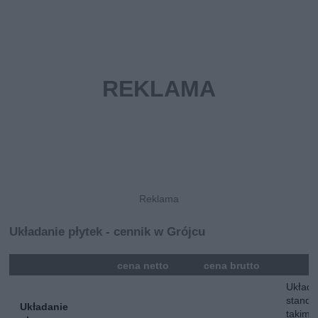
Układanie płytek - cennik w Grójcu
mna
cena netto
cena brutto
Układa
standa
Układanie
takim 