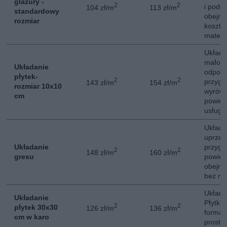
glazury -
2
2
i podo
104 zł/m
113 zł/m
standardowy
obejmu
rozmiar
kosztó
materi
Układa
małofo
Układanie
odpowi
płytek-
2
2
przygo
143 zł/m
154 zł/m
rozmiar 10x10
wyrów
cm
powier
usługi
Układa
uprzed
Układanie
przygo
2
2
148 zł/m
160 zł/m
gresu
powier
obejmu
bez ma
Układa
Układanie
Płytki
2
2
płytek 30x30
126 zł/m
136 zł/m
formac
cm w karo
prosty