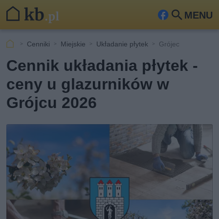
MENU
Fa
Szu
ceb
kaj
Cenniki
Miejskie
Układanie płytek
Grójec
ook
Cennik układania płytek -
ceny u glazurników w
Grójcu 2026