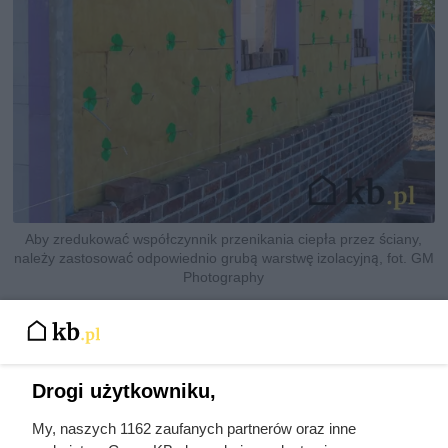
Aby zredukować współczynnik przenikania ciepła przez ściany,
należy zastosować odpowiednio grubą warstwę izolacyjną, fot. GM
Photography
Drogi użytkowniku,
My, naszych 1162 zaufanych partnerów oraz inne