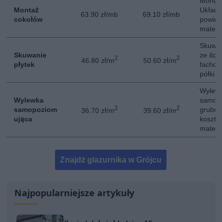
Montaż
Montaż
Układa
63.90 zł/mb
69.10 zł/mb
cokołów
powier
materi
Skuwan
Skuwanie
ze ści
2
2
46.80 zł/m
50.60 zł/m
płytek
fachow
półki 
Wylew
Wylewka
samopo
2
2
samopoziom
gruboś
36.70 zł/m
39.60 zł/m
ująca
kosztó
materi
Znajdź glazurnika w Grójcu
Najpopularniejsze artykuły