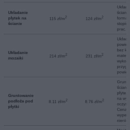
Układa
Układanie
ściana
2
2
płytek na
format 
115 zł/m
124 zł/m
ścianie
stopie
prac.
Układa
powier
bez ko
Układanie
2
2
materi
214 zł/m
231 zł/m
mozaiki
wykona
przygo
powier
Grunto
ścian 
płytek
Gruntowanie
na wyr
2
2
podłoża pod
8.11 zł/m
8.76 zł/m
oczysz
płytki
Cena n
wypełn
nierów