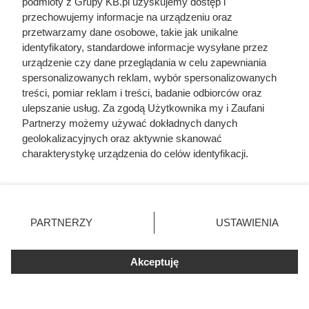
podmioty z Grupy KB.pl uzyskujemy dostęp i
przechowujemy informacje na urządzeniu oraz
przetwarzamy dane osobowe, takie jak unikalne
identyfikatory, standardowe informacje wysyłane przez
urządzenie czy dane przeglądania w celu zapewniania
spersonalizowanych reklam, wybór spersonalizowanych
treści, pomiar reklam i treści, badanie odbiorców oraz
ulepszanie usług. Za zgodą Użytkownika my i Zaufani
Partnerzy możemy używać dokładnych danych
geolokalizacyjnych oraz aktywnie skanować
charakterystykę urządzenia do celów identyfikacji.
Ponieważ cenimy Twoją prywatność, prosimy o zgodę na
korzystanie z tych technologii poprzez kliknięcie
„Akceptuję”. Zgoda jest dobrowolna i zawsze możesz ją
zmienić/wycofać klikając przycisk ustawień prywatności
PARTNERZY
USTAWIENIA
znajdujący się w lewym dolnym rogu strony. Niektóre
rodzaje przetwarzania danych nie wymagają zgody
użytkownika, ale masz prawo sprzeciwić się takiemu
Akceptuję
przetwarzaniu. Preferencje będą miały zastosowania tylko
na tej witrynie.