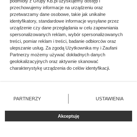
podmioty z Grupy KB.pl uzyskujemy dostęp i
przechowujemy informacje na urządzeniu oraz
Traktowali ją jak zabawkę i przekazywali
przetwarzamy dane osobowe, takie jak unikalne
z rąk do rąk. Niewiarygodne losy słynnej
skandalistki
identyfikatory, standardowe informacje wysyłane przez
urządzenie czy dane przeglądania w celu zapewniania
spersonalizowanych reklam, wybór spersonalizowanych
Najgorsza noc poślubna w dziejach
treści, pomiar reklam i treści, badanie odbiorców oraz
Wawelu. Batory zrobił to tylko trzy razy
ulepszanie usług. Za zgodą Użytkownika my i Zaufani
Partnerzy możemy używać dokładnych danych
geolokalizacyjnych oraz aktywnie skanować
Żona Sienkiewicza uciekła podczas
charakterystykę urządzenia do celów identyfikacji.
podróży poślubnej. Powód do dziś
Ponieważ cenimy Twoją prywatność, prosimy o zgodę na
szokuje
korzystanie z tych technologii poprzez kliknięcie
„Akceptuję”. Zgoda jest dobrowolna i zawsze możesz ją
Zrobili z żony cesarza „nierządnicę” i
zmienić/wycofać klikając przycisk ustawień prywatności
PARTNERZY
USTAWIENIA
przypisali jej 25 mężczyzn jednej nocy.
znajdujący się w lewym dolnym rogu strony. Niektóre
Tak Rzym pozbył się zbyt ambitnej
rodzaje przetwarzania danych nie wymagają zgody
kobiety
użytkownika, ale masz prawo sprzeciwić się takiemu
Akceptuję
Smarowali ciało miodem i zamykali
przetwarzaniu. Preferencje będą miały zastosowania tylko
między łódkami. Tak wyglądała
na tej witrynie.
najbardziej wymyślna tortura w Rzymie