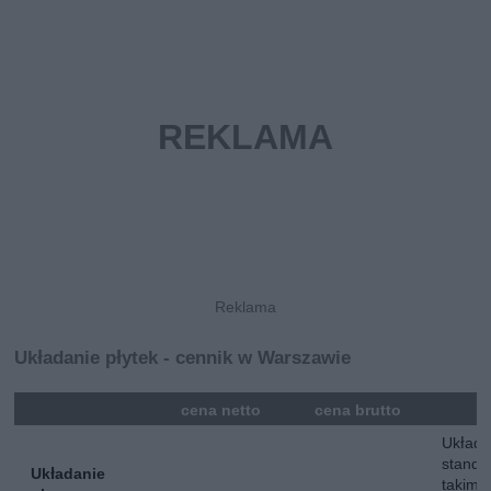
Układanie płytek - cennik w Warszawie
mna
cena netto
cena brutto
Układa
standa
Układanie
takim 