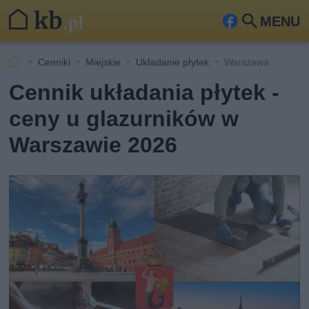
MENU
Fa
Szu
ceb
kaj
Cenniki
Miejskie
Układanie płytek
Warszawa
ook
Cennik układania płytek -
ceny u glazurników w
Warszawie 2026