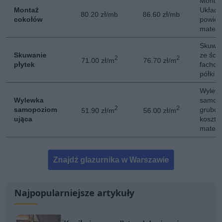
Montaż
Montaż
Układa
80.20 zł/mb
86.60 zł/mb
cokołów
powier
materi
Skuwan
Skuwanie
ze ści
2
2
71.00 zł/m
76.70 zł/m
płytek
fachow
półki 
Wylew
Wylewka
samopo
2
2
samopoziom
gruboś
51.90 zł/m
56.00 zł/m
ująca
kosztó
materi
Znajdź glazurnika w Warszawie
Najpopularniejsze artykuły