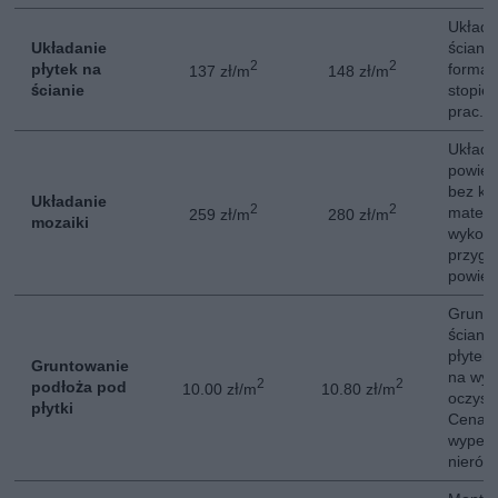
Układa
Układanie
ściana
2
2
płytek na
format 
137 zł/m
148 zł/m
ścianie
stopie
prac.
Układa
powier
bez ko
Układanie
2
2
materi
259 zł/m
280 zł/m
mozaiki
wykona
przygo
powier
Grunto
ścian 
płytek
Gruntowanie
na wyr
2
2
podłoża pod
10.00 zł/m
10.80 zł/m
oczysz
płytki
Cena n
wypełn
nierów