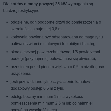
Dla
kotłów o mocy powyżej 25 kW
wymagania są
bardziej restrykcyjne:
oddzielne, ognioodporne drzwi do pomieszczenia o
szerokości co najmniej 0,8 m,
kotłownia powinna być odseparowana od magazynu
paliwa drzwiami metalowymi lub obitymi blachą,
okna o łącznej powierzchni równej 1/5 powierzchni
podłogi (przynajmniej połowa musi się otwierać),
przestrzeń przed piecem większa o 0,5 m niż długość
urządzenia,
jeśli przewidziano tylne czyszczenie kanałów –
dodatkowy odstęp 0,5 m z tyłu,
odstęp boczny minimum 1 m, a wysokość
pomieszczenia minimum 2,5 m lub co najmniej
podwójna wysokość pieca.