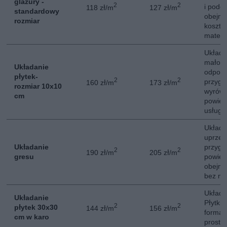
glazury -
2
2
i podo
118 zł/m
127 zł/m
standardowy
obejmu
rozmiar
kosztó
materi
Układa
małofo
Układanie
odpowi
płytek-
2
2
przygo
160 zł/m
173 zł/m
rozmiar 10x10
wyrów
cm
powier
usługi
Układa
uprzed
Układanie
przygo
2
2
190 zł/m
205 zł/m
gresu
powier
obejmu
bez ma
Układa
Układanie
Płytki
2
2
płytek 30x30
144 zł/m
156 zł/m
formac
cm w karo
prosty