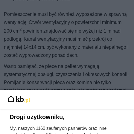
Pomieszczenie musi być również wyposażone w sprawną
wentylację. Otwór wentylacyjny o powierzchni minimum
2
200 cm
powinien znajdować się nie wyżej niż 1 m nad
podłogą. Kanał wentylacyjny musi mieć przekrój co
najmniej 14x14 cm, być wykonany z materiału niepalnego i
zostać wyprowadzony ponad dach.
Warto pamiętać, że piece na pellet wymagają
systematycznej obsługi, czyszczenia i okresowych kontroli.
Pomijanie konserwacji pieca oraz komina nie tylko
zmniejsza sprawność ogrzewania, ale może też skończyć
się mandatem za brak obowiązkowego przeglądu
kominiarskiego.
Drogi użytkowniku,
Najpopularniejsze w tej chwili
My, naszych 1160 zaufanych partnerów oraz inne