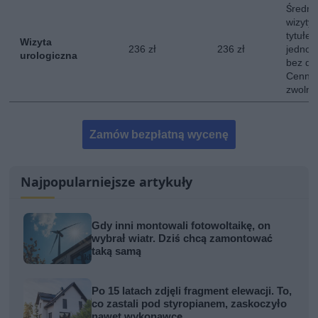
Średni
wizyty 
tytułe
Wizyta
236 zł
236 zł
jednokr
urologiczna
bez do
Cennik
zwolni
Zamów bezpłatną wycenę
Najpopularniejsze artykuły
Gdy inni montowali fotowoltaikę, on
wybrał wiatr. Dziś chcą zamontować
taką samą
Po 15 latach zdjęli fragment elewacji. To,
co zastali pod styropianem, zaskoczyło
nawet wykonawcę