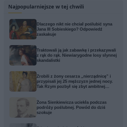
Najpopularniejsze w tej chwili
Dlaczego nikt nie chciał poślubić syna
Jana III Sobieskiego? Odpowiedź
zaskakuje
Traktowali ją jak zabawkę i przekazywali
z rąk do rąk. Niewiarygodne losy słynnej
skandalistki
Zrobili z żony cesarza „nierządnicę” i
przypisali jej 25 mężczyzn jednej nocy.
Tak Rzym pozbył się zbyt ambitnej
kobiety
Żona Sienkiewicza uciekła podczas
podróży poślubnej. Powód do dziś
szokuje