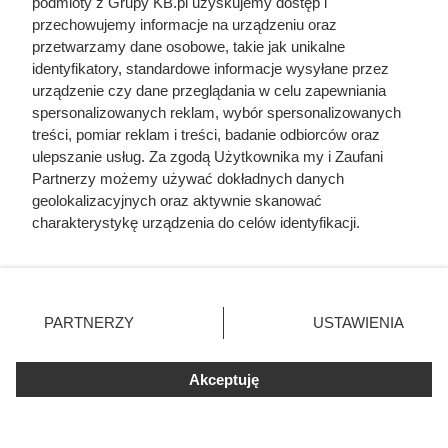
podmioty z Grupy KB.pl uzyskujemy dostęp i
przechowujemy informacje na urządzeniu oraz
przetwarzamy dane osobowe, takie jak unikalne
identyfikatory, standardowe informacje wysyłane przez
urządzenie czy dane przeglądania w celu zapewniania
spersonalizowanych reklam, wybór spersonalizowanych
treści, pomiar reklam i treści, badanie odbiorców oraz
ulepszanie usług. Za zgodą Użytkownika my i Zaufani
Partnerzy możemy używać dokładnych danych
geolokalizacyjnych oraz aktywnie skanować
charakterystykę urządzenia do celów identyfikacji.
Ponieważ cenimy Twoją prywatność, prosimy o zgodę na
korzystanie z tych technologii poprzez kliknięcie
Zwabił ją do auta podstępem, a
„Akceptuję”. Zgoda jest dobrowolna i zawsze możesz ją
potem postawił potworne
zmienić/wycofać klikając przycisk ustawień prywatności
PARTNERZY
USTAWIENIA
ultimatum. Kulisy tragedii, która
znajdujący się w lewym dolnym rogu strony. Niektóre
rodzaje przetwarzania danych nie wymagają zgody
wstrząsnęła Polską
użytkownika, ale masz prawo sprzeciwić się takiemu
Akceptuję
przetwarzaniu. Preferencje będą miały zastosowania tylko
na tej witrynie.