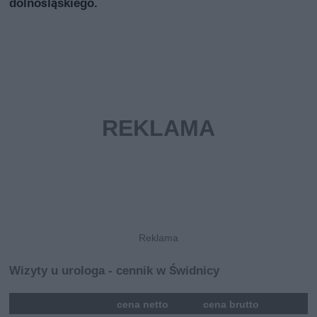
dolnośląskiego.
Wizyty u urologa - cennik w Świdnicy
mna
cena netto
cena brutto