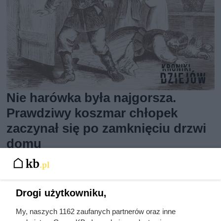
Nie harówka była najgorsza.
Prawdziwy koszmar chłopek
zaczynał się po zamknięciu drzwi
domu
Drogi użytkowniku,
My, naszych 1162 zaufanych partnerów oraz inne