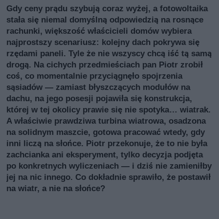
Gdy ceny prądu szybują coraz wyżej, a fotowoltaika
stała się niemal domyślną odpowiedzią na rosnące
rachunki, większość właścicieli domów wybiera
najprostszy scenariusz: kolejny dach pokrywa się
rzędami paneli. Tyle że nie wszyscy chcą iść tą samą
drogą. Na cichych przedmieściach pan Piotr zrobił
coś, co momentalnie przyciągnęło spojrzenia
sąsiadów — zamiast błyszczących modułów na
dachu, na jego posesji pojawiła się konstrukcja,
której w tej okolicy prawie się nie spotyka… wiatrak.
A właściwie prawdziwa turbina wiatrowa, osadzona
na solidnym maszcie, gotowa pracować wtedy, gdy
inni liczą na słońce. Piotr przekonuje, że to nie była
zachcianka ani eksperyment, tylko decyzja podjęta
po konkretnych wyliczeniach — i dziś nie zamieniłby
jej na nic innego. Co dokładnie sprawiło, że postawił
na wiatr, a nie na słońce?