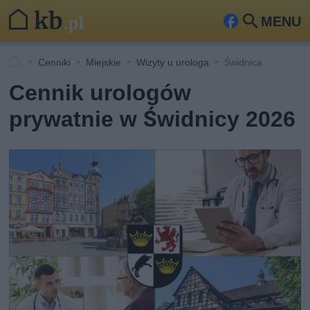
MENU
Fa
Szu
ceb
kaj
Cenniki
Miejskie
Wizyty u urologa
Świdnica
ook
Cennik urologów
prywatnie w Świdnicy 2026