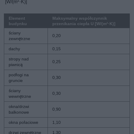
2
[W/(m
·K)]
Element
Maksymalny współczynnik
budynku
przenikania ciepła U [W/(m²·K)]
ściany
0,20
zewnętrzne
dachy
0,15
stropy nad
0,25
piwnicą
podłogi na
0,30
gruncie
ściany
0,30
wewnętrzne
okna/drzwi
0,90
balkonowe
okna połaciowe
1,10
drzwi zewnętrzne
1,30