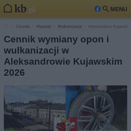
MENU
Fa
Szu
ceb
kaj
Cenniki
Miejskie
Wulkanizacja
Aleksandrów Kujawski
ook
Cennik wymiany opon i
wulkanizacji w
Aleksandrowie Kujawskim
2026