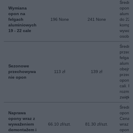
Średni
Wymiana
opon n
opon na
alumin
felgach
196 None
241 None
do 22 c
aluminiowych
komple
19 - 22 cale
wyważe
osobo
Średni
przech
felgam
alumin
Sezonowe
obejmu
przechowywa
113 zł
139 zł
przech
nie opon
opon o
cali. P
rozmia
zwięks
Średni
Naprawa
opony
opony wraz z
Cena u
wyważeniem
66.10 zł/szt.
81.30 zł/szt.
wraz 
demontażem i
opony,