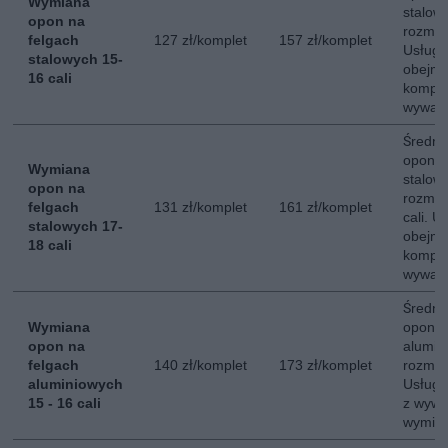
Wymiana
stalow
opon na
rozmiar
felgach
127 zł/komplet
157 zł/komplet
Usług
stalowych 15-
obejmu
16 cali
komple
wyważ
Średni
opon n
Wymiana
stalow
opon na
rozmia
felgach
131 zł/komplet
161 zł/komplet
cali. 
stalowych 17-
obejmu
18 cali
komple
wyważ
Średni
Wymiana
opon n
opon na
alumin
felgach
140 zł/komplet
173 zł/komplet
rozmiar
aluminiowych
Usługa
15 - 16 cali
z wywa
wymian