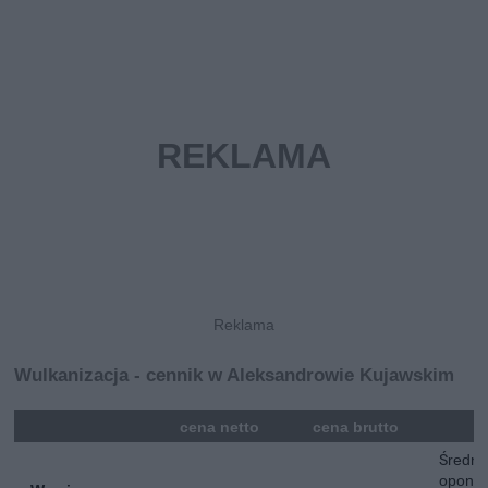
Wulkanizacja - cennik w Aleksandrowie Kujawskim
mna
cena netto
cena brutto
Średni
opon n