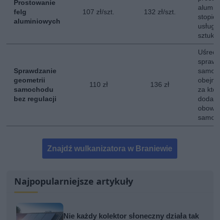
Prostowanie
alumin
felg
107 zł/szt.
132 zł/szt.
stopie
aluminiowych
usługi
sztukę.
Uśredn
sprawd
Sprawdzanie
samoch
geometrii
obejmuj
110 zł
136 zł
samochodu
za któr
bez regulacji
dodatk
obowią
samoc
Znajdź wulkanizatora w Braniewie
Najpopularniejsze artykuły
Nie każdy kolektor słoneczny działa tak