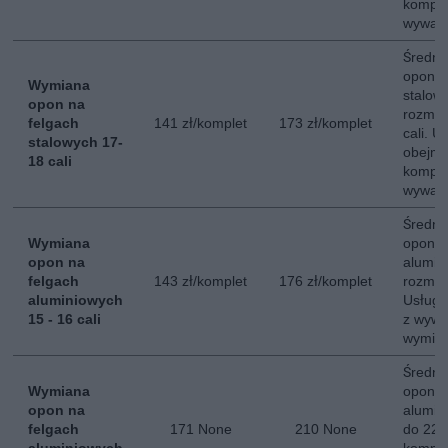
komple
wyważ
Średni
opon n
Wymiana
stalow
opon na
rozmia
felgach
141 zł/komplet
173 zł/komplet
cali. 
stalowych 17-
obejmu
18 cali
komple
wyważ
Średni
Wymiana
opon n
opon na
alumin
felgach
143 zł/komplet
176 zł/komplet
rozmiar
aluminiowych
Usługa
15 - 16 cali
z wywa
wymian
Średni
Wymiana
opon n
opon na
alumin
felgach
171 None
210 None
do 22 c