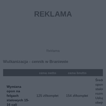
Wulkanizacja - cennik w Braniewie
mna
cena netto
cena brutto
Średni
opon n
Wymiana
stalow
opon na
rozmiar
felgach
125 zł/komplet
154 zł/komplet
Usług
stalowych 15-
obejmu
16 cali