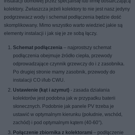
instalacji domowej przez specjalistę lub firmę dostarczającą
kolektory. Zwłaszcza jeżeli kolektory to nie jest nasz jedyny
podgrzewacz wody i schemat podłączenia będzie dość
skomplikowany. Mimo wszystko warto wiedzieć jakie są
elementy instalacji i jak się je ze sobą łączy.
Schemat podłączenia
– najprostszy schemat
podłączenia obejmuje źródło ciepła, przewody
odprowadzające czynnik grzewczy do i z zasobnika.
Po drugiej stronie mamy zasobnik, przewody do
instalacji CO i/lub CWU.
Ustawienie (kąt i azymut)
- zasada działania
kolektorów jest podobna jak w przypadku baterii
słonecznych. Podobnie jak panele PV trzeba je
ustawić w optymalnym kierunku (południe, wschód,
zachód) i pod optymalnym kątem (40-60°).
Połączenie zbiornika z kolektorami
– podłączenie