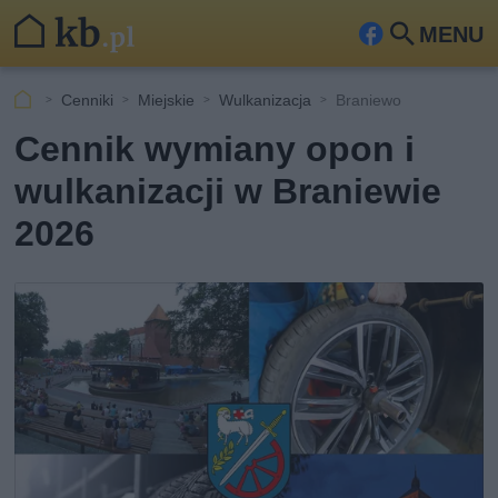
MENU
Fa
Szu
ceb
kaj
Cenniki
Miejskie
Wulkanizacja
Braniewo
ook
Cennik wymiany opon i
wulkanizacji w Braniewie
2026