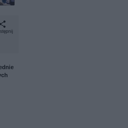
stępnij
ednie
ych