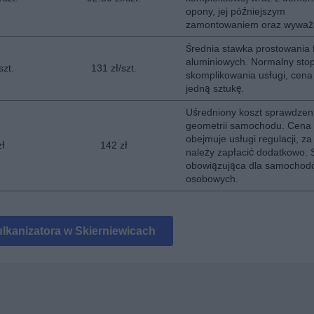
opony, jej późniejszym
zamontowaniem oraz wyważ
Średnia stawka prostowania 
aluminiowych. Normalny sto
szt.
131 zł/szt.
skomplikowania usługi, cena
jedną sztukę.
Uśredniony koszt sprawdzen
geometrii samochodu. Cena 
obejmuje usługi regulacji, za
zł
142 zł
należy zapłacić dodatkowo.
obowiązująca dla samochod
osobowych.
lkanizatora w Skierniewicach