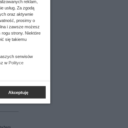
alizowanych reklam,
żeniem.
ie usług. Za zgodą
na
ych oraz aktywnie
o
watność, prosimy o
wolna i zawsze możesz
eniem
 rogu strony. Niektóre
ić się takiemu
na
ar 19
owa
 naszych serwisów
y
esz w
Polityce
ami
 Cena
nia
Akceptuję
do 19
ach
ntażem