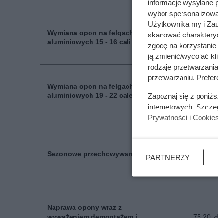
informacje wysyłane 
wybór spersonalizowan
Użytkownika my i Zau
Wymiana opon na felgach
skanować charakterys
157 zł/k
aluminiowych 15 - 16 cali
zgodę na korzystanie 
ją zmienić/wycofać kl
rodzaje przetwarzani
przetwarzaniu. Prefere
Wymiana opon na felgach
172 N
aluminiowych 19 - 22 cale
Zapoznaj się z poniż
internetowych. Szcze
Prywatności i Cookie
Sezonowe przechowywanie opon
108 
PARTNERZY
Naprawa opony wraz z
wyważeniem demontażem i
75.20 zł