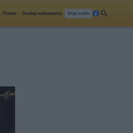
Prawo
Szukaj wykonawcy
Moje konto
Fa
Szu
ceb
kaj
ook