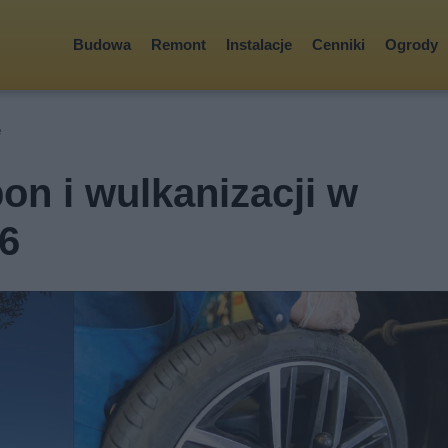
Budowa
Remont
Instalacje
Cenniki
Ogrody
e
n i wulkanizacji w
6