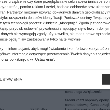
przez urządzenie czy dane przeglądania w celu zapewniania sperson
kompletu opon wraz z wywa
ych treści, pomiar reklam i treści, badanie odbiorców oraz ulepszan
Średni koszt wymiany opon 
fani Partnerzy możemy używać dokładnych danych geolokalizacyjn
felgach aluminiowych. Felgi 
tykę urządzenia do celów identyfikacji. Ponieważ cenimy Twoją pry
omplet
193 zł/komplet
rozmiarze do 16 cali. Usługa
z tych technologii poprzez kliknięcie „Akceptuję”. Zgoda jest dobro
kompleksowa wraz z wyważ
ikając przycisk ustawień prywatności znajdujący się w lewym dolnym
opon po wymianie.
a danych nie wymagają zgody użytkownika, ale masz prawo sprzeciw
Średni koszt wymiany opon 
ncje będą miały zastosowania tylko na tej witrynie.
felgach aluminiowych. Rozmi
one
211 None
do 22 cali, usługa kompleks
szymi informacjami, abyś mógł świadomie i komfortowo korzystać z
wraz z wyważeniem. Pojazd
gółowe informacje dotyczące przetwarzania Twoich danych znajdzi
osobowe.
s
oraz po kliknięciu w „Ustawienia”.
Średni koszt sezonowego
przechowywania opon z felg
stalowymi lub aluminiowymi.
zł
133 zł
obejmuje usługę przechowya
USTAWIENIA
kompletu opon o rozmiarze 
cali. Przy większych rozmiar
cena ulega zwiększeniu.
Średni koszt naprawy opony
samochodowej. Cena usługi
/szt.
92.50 zł/szt.
kompleksowej wraz z demo