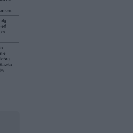
eniem.
felg
pień
 za
ia
nie
 którą
 Stawka
ów