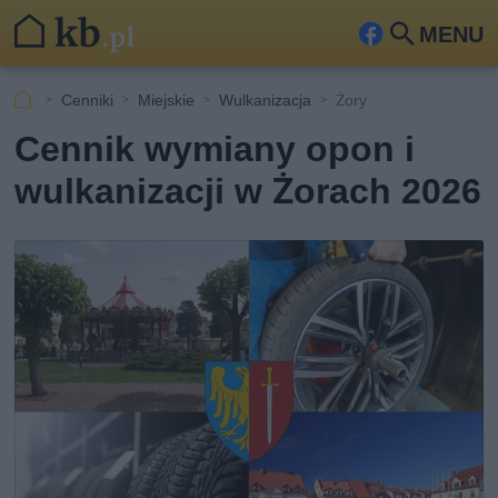
MENU
Fa
Szu
ceb
kaj
Cenniki
Miejskie
Wulkanizacja
Żory
ook
Cennik wymiany opon i
wulkanizacji w Żorach 2026