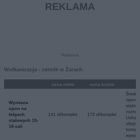
Wulkanizacja - cennik w Żorach
mna
cena netto
cena brutto
Średni
opon n
Wymiana
stalow
opon na
rozmiar
felgach
141 zł/komplet
173 zł/komplet
Usług
stalowych 15-
obejmu
16 cali
komple
wyważ