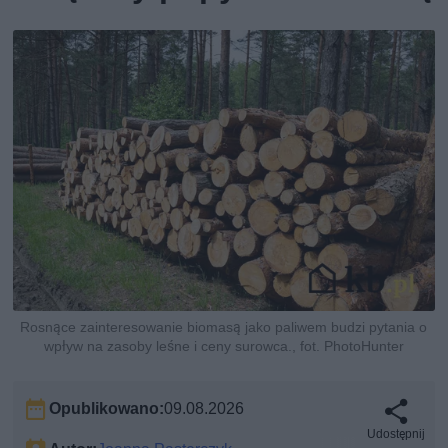
Rosnące zainteresowanie biomasą jako paliwem budzi pytania o
wpływ na zasoby leśne i ceny surowca., fot. PhotoHunter
Opublikowano:
09.08.2026
Udostępnij