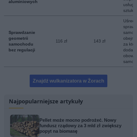
aluminiowych
usługi
sztukę.
Uśredn
sprawd
Sprawdzanie
samoch
geometrii
obejmuj
116 zł
143 zł
samochodu
za któr
bez regulacji
dodatk
obowią
samoc
Znajdź wulkanizatora w Żorach
Najpopularniejsze artykuły
Pellet może mocno podrożeć. Nowy
fundusz rządowy za 3 mld zł zwiększy
popyt na biomasę