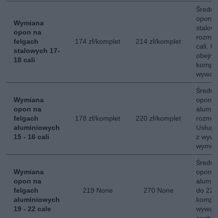
Średni
opon n
Wymiana
stalow
opon na
rozmia
felgach
174 zł/komplet
214 zł/komplet
cali. 
stalowych 17-
obejmu
18 cali
komple
wyważ
Średni
Wymiana
opon n
opon na
alumin
felgach
178 zł/komplet
220 zł/komplet
rozmiar
aluminiowych
Usługa
15 - 16 cali
z wywa
wymian
Średni
Wymiana
opon n
opon na
alumin
felgach
219 None
270 None
do 22 c
aluminiowych
komple
19 - 22 cale
wyważe