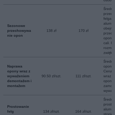
osobo
Średni
przech
felgam
alumin
Sezonowe
obejmu
przechowywa
138 zł
170 zł
przech
nie opon
opon o
cali. P
rozmia
zwięks
Średni
Naprawa
opony
opony wraz z
Cena u
wyważeniem
90.50 zł/szt.
111 zł/szt.
wraz 
demontażem i
opony,
montażem
zamon
wyważ
Średni
prosto
Prostowanie
alumin
felg
134 zł/szt.
164 zł/szt.
stopie