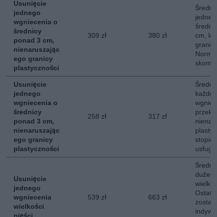
Usunięcie
Średni 
jednego
jedneg
wgniecenia o
średni
średnicy
309 zł
380 zł
cm, le
ponad 3 cm,
granicy
nienaruszając
Normal
ego granicy
skompl
plastyczności
Usunięcie
Średni 
jednego
każdde
wgniecenia o
wgniec
średnicy
przekr
258 zł
317 zł
ponad 3 cm,
nienar
nienaruszając
plasty
ego granicy
stopie
plastyczności
usługi.
Średni
dużego
Usunięcie
wielkoś
jednego
Ostate
wgniecenia
539 zł
663 zł
zostaj
wielkości
indywi
pięści