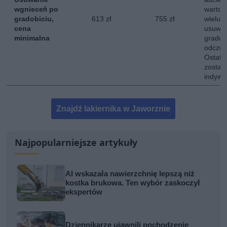
wgnieceń po
wartoś
gradobiciu,
613 zł
755 zł
wielu 
cena
usuwan
minimalna
gradob
odczuw
Ostate
zostaj
indywi
Znajdź lakiernika w Jaworznie
Najpopularniejsze artykuły
AI wskazała nawierzchnię lepszą niż
kostka brukowa. Ten wybór zaskoczył
ekspertów
Dziennikarze ujawnili pochodzenie