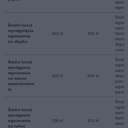
specyfi
wgniec
Średni
wgniec
Średni koszt
samoc
wyciągnięcia
262 zł
323 zł
Normal
wgniecenia
skompl
na słupku
Wgniec
rozmia
Średni
Średni koszt
wgniec
wyciągania
samoc
wgniecenia
410 zł
504 zł
stopie
na masce
prac. 
samochodow
wgniec
ej
karoser
Średni
wgniece
Średni koszt
samoc
wyciągania
Normal
wgniecenia
338 zł
415 zł
skompl
na tylnej