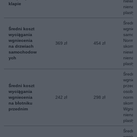
niewie
klapie
nienar
plastyc
Średni
Średni koszt
wgniec
wyciągania
samoc
wgniecenia
Normal
369 zł
454 zł
na drzwiach
skompl
samochodow
niewie
ych
nienar
plastyc
Średni
wgniec
Średni koszt
przed
wyciągania
osobow
wgniecenia
242 zł
298 zł
normal
na błotniku
skompl
przednim
Wgniec
nienar
plastyc
Średni
wgniec