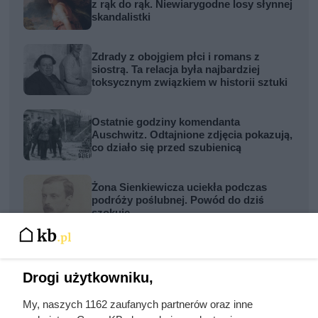
z rąk do rąk. Niewiarygodne losy słynnej
skandalistki
Zdrady z obojgiem płci i romans z
siostrą. Ta relacja była najbardziej
toksycznym związkiem w historii sztuki
Ostatnie godziny komendanta
Auschwitz. Odtajnione zdjęcia pokazują,
co działo się przed szubienicą
Żona Sienkiewicza uciekła podczas
podróży poślubnej. Powód do dziś
szokuje
„Kobyła z Majdanka” kochała zadawać
ból. Jej okrucieństwo przerażało nawet
Drogi użytkowniku,
SS-Manów
My, naszych 1162 zaufanych partnerów oraz inne