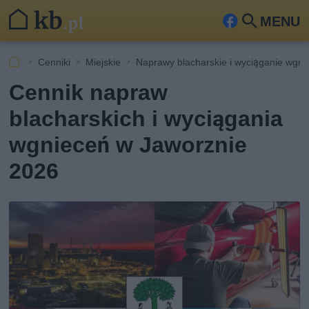
MENU
Fa
Szu
ceb
kaj
Cenniki
Miejskie
Naprawy blacharskie i wyciąganie wgn
ook
Cennik napraw
blacharskich i wyciągania
wgnieceń w Jaworznie
2026