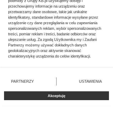
podmioty z Grupy KB.pl uzyskujemy dostęp i
przechowujemy informacje na urządzeniu oraz
przetwarzamy dane osobowe, takie jak unikalne
Czytaj także:
identyfikatory, standardowe informacje wysyłane przez
urządzenie czy dane przeglądania w celu zapewniania
Cennik usług budowlanych 2026: szczegółowe
spersonalizowanych reklam, wybór spersonalizowanych
ceny prac
treści, pomiar reklam i treści, badanie odbiorców oraz
ulepszanie usług. Za zgodą Użytkownika my i Zaufani
Partnerzy możemy używać dokładnych danych
Cennik gładzi gipsowej i szpachlowania ścian w
geolokalizacyjnych oraz aktywnie skanować
całej Polsce
charakterystykę urządzenia do celów identyfikacji.
Ponieważ cenimy Twoją prywatność, prosimy o zgodę na
Cennik ścianek działowych z płyt g-k i suchej
korzystanie z tych technologii poprzez kliknięcie
zabudowy
„Akceptuję”. Zgoda jest dobrowolna i zawsze możesz ją
zmienić/wycofać klikając przycisk ustawień prywatności
PARTNERZY
USTAWIENIA
znajdujący się w lewym dolnym rogu strony. Niektóre
Cennik usług glazurniczych 2026 w całej Polsce
rodzaje przetwarzania danych nie wymagają zgody
użytkownika, ale masz prawo sprzeciwić się takiemu
Akceptuję
Cennik malowania ścian 2026 - aktualne ceny
przetwarzaniu. Preferencje będą miały zastosowania tylko
usług malarskich
na tej witrynie.