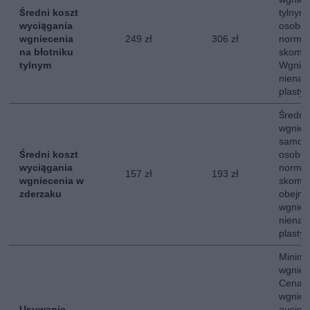
Średni koszt
tylny
wyciągania
osobow
wgniecenia
249 zł
306 zł
normal
na błotniku
skompl
tylnym
Wgniec
nienar
plastyc
Średni
wgniec
samoc
Średni koszt
osobow
wyciągania
normal
157 zł
193 zł
wgniecenia w
skompl
zderzaku
obejmu
wgniec
nienar
plastyc
Minima
wgniee
Cena o
wgniec
Usuwanie
aucie 