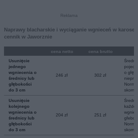
Naprawy blacharskie i wyciąganie wgnieceń w karoser
cennik w Jaworznie
mna
cena netto
cena brutto
Usunięcie
Średni 
jednego
pojedy
wgniecenia o
o głębo
246 zł
302 zł
średnicy lub
nieprz
głębokości
Normal
do 3 cm
skompl
Usunięcie
Średni 
kolejnego
każdeg
wgniecenia o
wgniec
204 zł
251 zł
średnicy lub
głebok
głębokości
Normal
do 3 cm
skompl