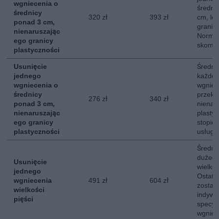
wgniecenia o
średni
średnicy
320 zł
393 zł
cm, le
ponad 3 cm,
granicy
nienaruszając
Normal
ego granicy
skompl
plastyczności
Usunięcie
Średni 
jednego
każdde
wgniecenia o
wgniec
średnicy
przekr
276 zł
340 zł
ponad 3 cm,
nienar
nienaruszając
plasty
ego granicy
stopie
plastyczności
usługi.
Średni
dużego
Usunięcie
wielkoś
jednego
Ostate
wgniecenia
491 zł
604 zł
zostaj
wielkości
indywi
pięści
specyfi
wgniec