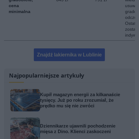
cena
usuwan
minimalna
gradob
odczuw
Ostate
zostaj
indywi
Znajdź lakiernika w Lublinie
Najpopularniejsze artykuły
Kupił magazyn energii za kilkanaście
tysięcy. Już po roku zrozumiał, że
prędko mu się nie zwróci
Dziennikarze ujawnili pochodzenie
mięsa z Dino. Klienci zaskoczeni