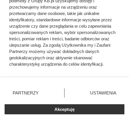
podmioty z Grupy KB.pl uzyskujemy dostęp i
Programy rządowe i lokalne dopłaty, a także ulgi
przechowujemy informacje na urządzeniu oraz
podatkowe, potrafią wyraźnie obniżyć koszt zakupu oraz
przetwarzamy dane osobowe, takie jak unikalne
montażu magazynu energii, co bezpośrednio poprawia
identyfikatory, standardowe informacje wysyłane przez
opłacalność całego przedsięwzięcia.
urządzenie czy dane przeglądania w celu zapewniania
spersonalizowanych reklam, wybór spersonalizowanych
treści, pomiar reklam i treści, badanie odbiorców oraz
Najpopularniejsze w tej chwili
ulepszanie usług. Za zgodą Użytkownika my i Zaufani
Partnerzy możemy używać dokładnych danych
geolokalizacyjnych oraz aktywnie skanować
Kazali jej rozbierać się w niemal każdym
charakterystykę urządzenia do celów identyfikacji.
filmie. Przekleństwo polskiej seksbomby
Ponieważ cenimy Twoją prywatność, prosimy o zgodę na
lat 80.
korzystanie z tych technologii poprzez kliknięcie
„Akceptuję”. Zgoda jest dobrowolna i zawsze możesz ją
Odarci ze skóry, rozcięci piłą i przybici
zmienić/wycofać klikając przycisk ustawień prywatności
do krzyża głową w dół. Mroczny i
PARTNERZY
USTAWIENIA
znajdujący się w lewym dolnym rogu strony. Niektóre
krwawy koniec uczniów Chrystusa
rodzaje przetwarzania danych nie wymagają zgody
użytkownika, ale masz prawo sprzeciwić się takiemu
Akceptuję
Żona Sienkiewicza uciekła podczas
przetwarzaniu. Preferencje będą miały zastosowania tylko
podróży poślubnej. Powód do dziś
na tej witrynie.
szokuje