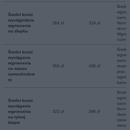
Średni
wgniec
Średni koszt
samoc
wyciągnięcia
264 zł
324 zł
Normal
wgniecenia
skompl
na słupku
Wgniec
rozmia
Średni
Średni koszt
wgniec
wyciągania
samoc
wgniecenia
355 zł
436 zł
stopie
na masce
prac. 
samochodow
wgniec
ej
karoser
Średni
wgniece
Średni koszt
samoc
wyciągania
Normal
wgniecenia
322 zł
396 zł
skompl
na tylnej
niewie
klapie
nienar