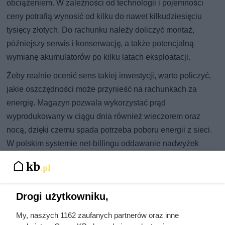
obciążeniem. W zależności od technologii i pojemności
ceny potrafią wynosić od kilku do nawet kilkudziesięciu
tysięcy złotych. Do rachunku należy doliczyć montaż,
późniejszy serwis i konserwację, a także potencjalną
wymianę akumulatorów po kilku latach eksploatacji.
Żeby realnie ocenić sens takiej inwestycji, warto policzyć,
jakie oszczędności może przynieść na rachunkach za
energię. Magazyn pozwala wykorzystać prąd
wyprodukowany w ciągu dnia również wieczorem oraz
nocą, dzięki czemu spada potrzeba poboru energii z sieci.
W polskim systemie net-billingu oddawanie nadwyżek
oznacza jedynie częściowe odzyskanie wartości
sprzedanej energii – dlatego zwiększenie autokonsumpcji
często okazuje się korzystniejsze finansowo w dłuższym
Drogi użytkowniku,
horyzoncie.
My, naszych 1162 zaufanych partnerów oraz inne
Istotną rolę odgrywają też dostępne formy wsparcia.