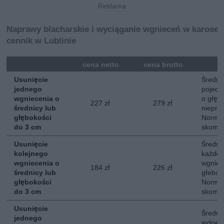
Naprawy blacharskie i wyciąganie wgnieceń w karoser
cennik w Lublinie
mna
cena netto
cena brutto
Usunięcie
Średni 
jednego
pojedy
wgniecenia o
o głębo
227 zł
279 zł
średnicy lub
nieprz
głębokości
Normal
do 3 cm
skompl
Usunięcie
Średni 
kolejnego
każdeg
wgniecenia o
wgniec
184 zł
226 zł
średnicy lub
głebok
głębokości
Normal
do 3 cm
skompl
Usunięcie
Średni 
jednego
jedneg