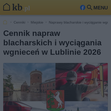
MENU
Fa
Szu
ceb
kaj
Cenniki
Miejskie
Naprawy blacharskie i wyciąganie wgn
ook
Cennik napraw
blacharskich i wyciągania
wgnieceń w Lublinie 2026