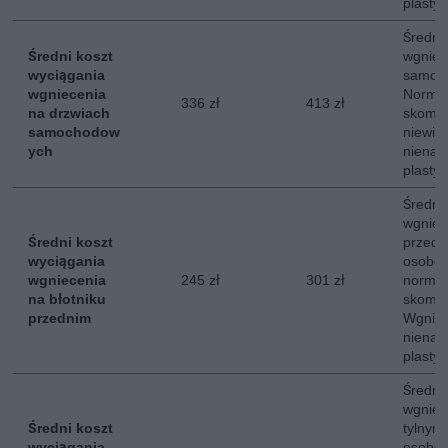
plastyc
Średni
Średni koszt
wgniec
wyciągania
samoc
wgniecenia
Normal
336 zł
413 zł
na drzwiach
skompl
samochodow
niewie
ych
nienar
plastyc
Średni
wgniec
Średni koszt
przed
wyciągania
osobow
wgniecenia
245 zł
301 zł
normal
na błotniku
skompl
przednim
Wgniec
nienar
plastyc
Średni
wgniec
Średni koszt
tylny
wyciągania
osobow