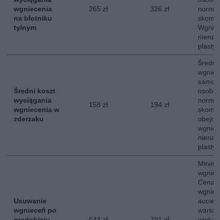
wgniecenia
265 zł
326 zł
normal
na błotniku
skompl
tylnym
Wgniec
nienar
plastyc
Średni
wgniec
samoc
Średni koszt
osobow
wyciągania
normal
158 zł
194 zł
wgniecenia w
skompl
zderzaku
obejmu
wgniec
nienar
plastyc
Minima
wgniee
Cena o
wgniec
Usuwanie
aucie 
wgnieceń po
wartoś
gradobiciu,
643 zł
791 zł
wielu 