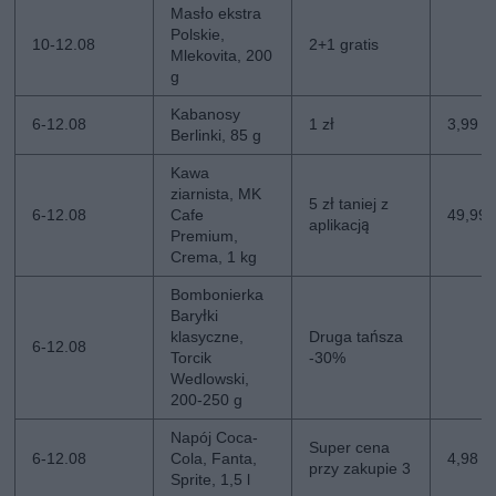
Masło ekstra
Polskie,
10-12.08
2+1 gratis
Mlekovita, 200
g
Kabanosy
6-12.08
1 zł
3,99 zł
Berlinki, 85 g
Kawa
ziarnista, MK
5 zł taniej z
6-12.08
Cafe
49,99 z
aplikacją
Premium,
Crema, 1 kg
Bombonierka
Baryłki
klasyczne,
Druga tańsza
6-12.08
Torcik
-30%
Wedlowski,
200-250 g
Napój Coca-
Super cena
6-12.08
Cola, Fanta,
4,98 zł
przy zakupie 3
Sprite, 1,5 l