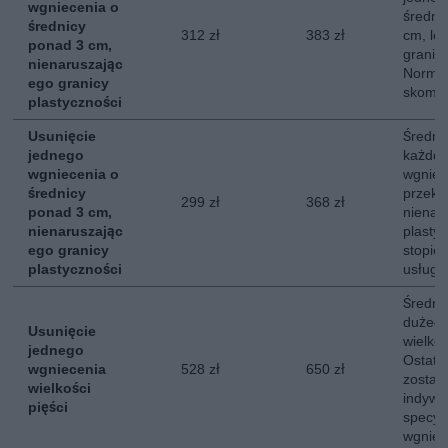
wgniecenia o
średni
średnicy
312 zł
383 zł
cm, le
ponad 3 cm,
granicy
nienaruszając
Normal
ego granicy
skompl
plastyczności
Usunięcie
Średni 
jednego
każdde
wgniecenia o
wgniec
średnicy
przekr
299 zł
368 zł
ponad 3 cm,
nienar
nienaruszając
plasty
ego granicy
stopie
plastyczności
usługi.
Średni
dużego
Usunięcie
wielkoś
jednego
Ostate
wgniecenia
528 zł
650 zł
zostaj
wielkości
indywi
pięści
specyfi
wgniec