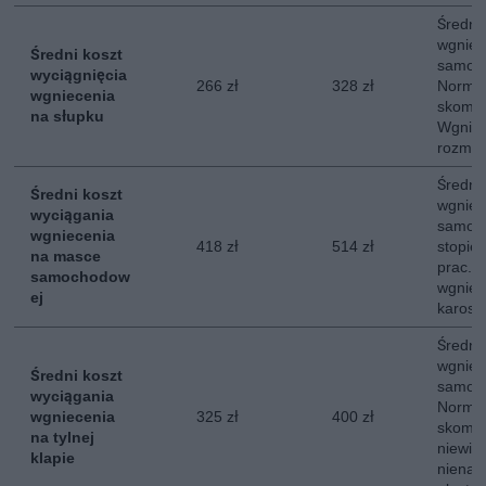
Średni
wgniec
Średni koszt
samoc
wyciągnięcia
266 zł
328 zł
Normal
wgniecenia
skompl
na słupku
Wgniec
rozmia
Średni
Średni koszt
wgniec
wyciągania
samoc
wgniecenia
418 zł
514 zł
stopie
na masce
prac. 
samochodow
wgniec
ej
karoser
Średni
wgniece
Średni koszt
samoc
wyciągania
Normal
wgniecenia
325 zł
400 zł
skompl
na tylnej
niewie
klapie
nienar