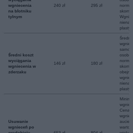
wgniecenia
240 zł
295 zł
normal
na błotniku
skompl
tylnym
Wgniec
nienar
plastyc
Średni
wgniec
samoc
Średni koszt
osobow
wyciągania
normal
146 zł
180 zł
wgniecenia w
skompl
zderzaku
obejmu
wgniec
nienar
plastyc
Minima
wgniee
Cena o
wgniec
Usuwanie
aucie 
wgnieceń po
wartoś
gradobiciu,
653 zł
804 zł
wielu 