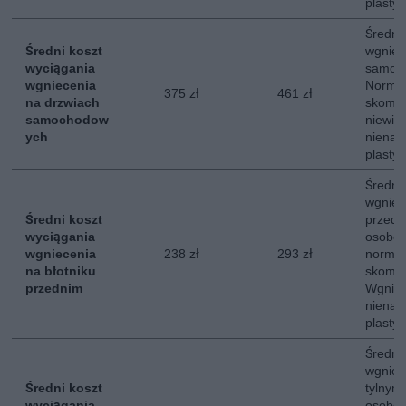
plastyc
Średni
Średni koszt
wgniec
wyciągania
samoc
wgniecenia
Normal
375 zł
461 zł
na drzwiach
skompl
samochodow
niewie
ych
nienar
plastyc
Średni
wgniec
Średni koszt
przed
wyciągania
osobow
wgniecenia
238 zł
293 zł
normal
na błotniku
skompl
przednim
Wgniec
nienar
plastyc
Średni
wgniec
Średni koszt
tylny
wyciągania
osobow