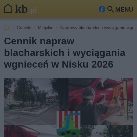
MENU
Fa
Szu
ceb
kaj
Cenniki
Miejskie
Naprawy blacharskie i wyciąganie wgn
ook
Cennik napraw
blacharskich i wyciągania
wgnieceń w Nisku 2026