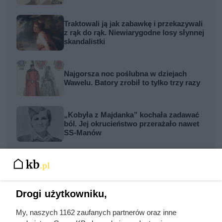
Traktowali ją jak zabawkę i przekazywali
z rąk do rąk. Niewiarygodne losy słynnej
skandalistki
Najgorsza noc poślubna w dziejach
Wawelu. Batory zrobił to tylko trzy razy
„Kobyła z Majdanka” kochała zadawać
ból. Jej okrucieństwo przerażało nawet
SS-Manów
Zrobili z żony cesarza „nierządnicę” i
przypisali jej 25 mężczyzn jednej nocy.
Tak Rzym pozbył się zbyt ambitnej
kobiety
Drogi użytkowniku,
My, naszych 1162 zaufanych partnerów oraz inne