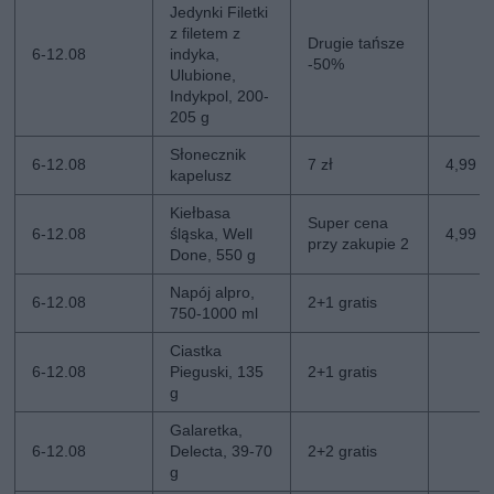
Jedynki Filetki
z filetem z
Drugie tańsze
6-12.08
indyka,
-50%
Ulubione,
Indykpol, 200-
205 g
Słonecznik
6-12.08
7 zł
4,99 zł
kapelusz
Kiełbasa
Super cena
6-12.08
śląska, Well
4,99 z
przy zakupie 2
Done, 550 g
Napój alpro,
6-12.08
2+1 gratis
750-1000 ml
Ciastka
6-12.08
Pieguski, 135
2+1 gratis
g
Galaretka,
6-12.08
Delecta, 39-70
2+2 gratis
g