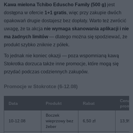
Kawa mielona Tchibo Eduscho Family (500 g)
jest
dostępna w ofercie
1+1 gratis
, więc przy zakupie dwóch
opakowań drugie dostajesz bez dopłaty. Warto też zwrócić
uwagę, że ta akcja
nie wymaga skanowania aplikacji i nie
ma żadnych limitów
— dlatego można się spodziewać, że
produkt szybko zniknie z półek.
To jednak nie koniec okazji — poza wspomnianą kawą
Stokrotka dorzuca także inne promocje, które mogą się
przydać podczas codziennych zakupów.
Promocje w Stokrotce (6-12.08)
Cena
Data
Produkt
Rabat
promo
Boczek
10-12.08
wieprzowy bez
6,50 zł
13,99 
żeber