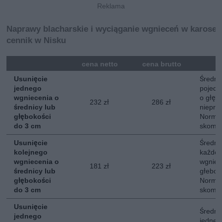
Naprawy blacharskie i wyciąganie wgnieceń w karoser
cennik w Nisku
mna
cena netto
cena brutto
Usunięcie
Średni 
jednego
pojedy
wgniecenia o
o głębo
232 zł
286 zł
średnicy lub
nieprz
głębokości
Normal
do 3 cm
skompl
Usunięcie
Średni 
kolejnego
każdeg
wgniecenia o
wgniec
181 zł
223 zł
średnicy lub
głebok
głębokości
Normal
do 3 cm
skompl
Usunięcie
Średni 
jednego
jedneg