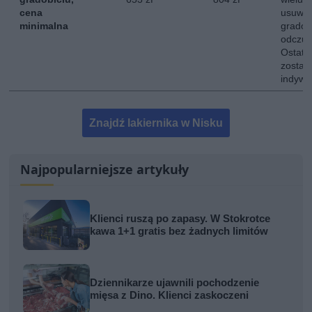
cena
usuwan
minimalna
gradob
odczuw
Ostate
zostaj
indywi
Znajdź lakiernika w Nisku
Najpopularniejsze artykuły
Klienci ruszą po zapasy. W Stokrotce
kawa 1+1 gratis bez żadnych limitów
Dziennikarze ujawnili pochodzenie
mięsa z Dino. Klienci zaskoczeni