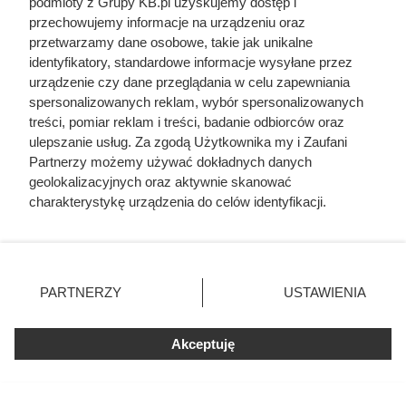
podmioty z Grupy KB.pl uzyskujemy dostęp i
Czytaj także:
przechowujemy informacje na urządzeniu oraz
przetwarzamy dane osobowe, takie jak unikalne
identyfikatory, standardowe informacje wysyłane przez
Cennik usług remontowych 2026 - mamy
urządzenie czy dane przeglądania w celu zapewniania
najświeższe ceny
spersonalizowanych reklam, wybór spersonalizowanych
treści, pomiar reklam i treści, badanie odbiorców oraz
Cennik usług budowlanych 2026: szczegółowe
ulepszanie usług. Za zgodą Użytkownika my i Zaufani
ceny prac
Partnerzy możemy używać dokładnych danych
geolokalizacyjnych oraz aktywnie skanować
charakterystykę urządzenia do celów identyfikacji.
Cennik gładzi gipsowej i szpachlowania ścian w
Ponieważ cenimy Twoją prywatność, prosimy o zgodę na
całej Polsce
korzystanie z tych technologii poprzez kliknięcie
„Akceptuję”. Zgoda jest dobrowolna i zawsze możesz ją
Cennik ścianek działowych z płyt g-k i suchej
zmienić/wycofać klikając przycisk ustawień prywatności
PARTNERZY
USTAWIENIA
zabudowy
znajdujący się w lewym dolnym rogu strony. Niektóre
rodzaje przetwarzania danych nie wymagają zgody
użytkownika, ale masz prawo sprzeciwić się takiemu
Akceptuję
Cennik malowania elewacji - materiał i robocizna
przetwarzaniu. Preferencje będą miały zastosowania tylko
na tej witrynie.
Cennik montażu oświetlenia - przegląd cen