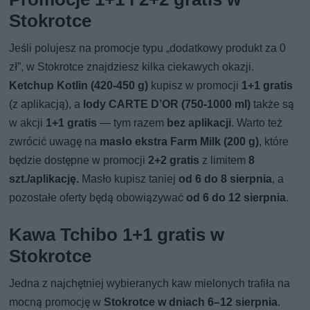
Stokrotce
Jeśli polujesz na promocje typu „dodatkowy produkt za 0
zł”, w Stokrotce znajdziesz kilka ciekawych okazji.
Ketchup Kotlin (420-450 g)
kupisz w promocji
1+1 gratis
(z aplikacją), a
lody CARTE D’OR (750-1000 ml)
także są
w akcji
1+1 gratis
— tym razem
bez aplikacji
. Warto też
zwrócić uwagę na
masło ekstra Farm Milk (200 g)
, które
będzie dostępne w promocji
2+2 gratis
z limitem
8
szt./aplikację.
Masło kupisz taniej
od 6 do 8 sierpnia
, a
pozostałe oferty będą obowiązywać
od 6 do 12 sierpnia
.
Kawa Tchibo 1+1 gratis w
Stokrotce
Jedna z najchętniej wybieranych kaw mielonych trafiła na
mocną promocję w
Stokrotce w dniach 6–12 sierpnia
.