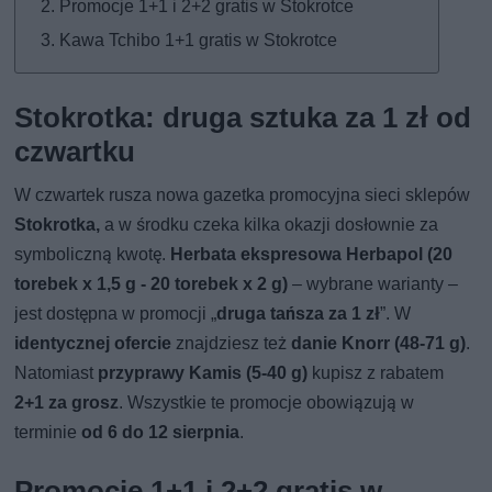
Promocje 1+1 i 2+2 gratis w Stokrotce
Kawa Tchibo 1+1 gratis w Stokrotce
Stokrotka: druga sztuka za 1 zł od
czwartku
W czwartek rusza nowa gazetka promocyjna sieci sklepów
Stokrotka,
a w środku czeka kilka okazji dosłownie za
symboliczną kwotę.
Herbata ekspresowa Herbapol (20
torebek x 1,5 g - 20 torebek x 2 g)
– wybrane warianty –
jest dostępna w promocji „
druga tańsza za 1 zł
”. W
identycznej ofercie
znajdziesz też
danie Knorr (48-71 g)
.
Natomiast
przyprawy Kamis (5-40 g)
kupisz z rabatem
2+1 za grosz
. Wszystkie te promocje obowiązują w
terminie
od 6 do 12 sierpnia
.
Promocje 1+1 i 2+2 gratis w