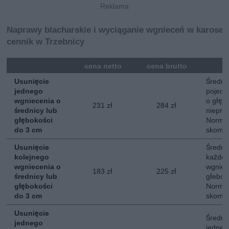
Naprawy blacharskie i wyciąganie wgnieceń w karoser
cennik w Trzebnicy
mna
cena netto
cena brutto
Usunięcie
Średni 
jednego
pojedy
wgniecenia o
o głębo
231 zł
284 zł
średnicy lub
nieprz
głębokości
Normal
do 3 cm
skompl
Usunięcie
Średni 
kolejnego
każdeg
wgniecenia o
wgniec
183 zł
225 zł
średnicy lub
głebok
głębokości
Normal
do 3 cm
skompl
Usunięcie
Średni 
jednego
jedneg