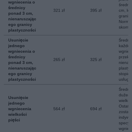
wgniecenia o
średni
średnicy
321 zł
395 zł
cm, le
ponad 3 cm,
granicy
nienaruszając
Normal
ego granicy
skompl
plastyczności
Usunięcie
Średni 
jednego
każdde
wgniecenia o
wgniec
średnicy
przekr
265 zł
325 zł
ponad 3 cm,
nienar
nienaruszając
plasty
ego granicy
stopie
plastyczności
usługi.
Średni
dużego
Usunięcie
wielkoś
jednego
Ostate
wgniecenia
564 zł
694 zł
zostaj
wielkości
indywi
pięści
specyfi
wgniec