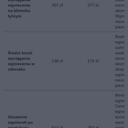
wgniecenia
307 zł
377 zł
normal
na błotniku
skompl
tylnym
Wgniec
nienar
plastyc
Średni
wgniec
samoc
Średni koszt
osobow
wyciągania
normal
138 zł
170 zł
wgniecenia w
skompl
zderzaku
obejmu
wgniec
nienar
plastyc
Minima
wgniee
Cena o
wgniec
Usuwanie
aucie 
wgnieceń po
wartoś
gradobiciu,
612 zł
753 zł
wielu 