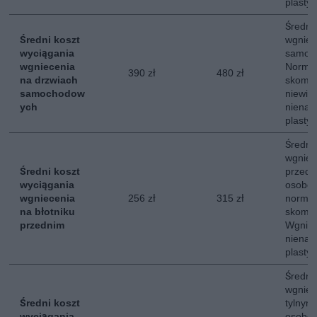
plastyc
Średni
Średni koszt
wgniec
wyciągania
samoc
wgniecenia
Normal
390 zł
480 zł
na drzwiach
skompl
samochodow
niewie
ych
nienar
plastyc
Średni
wgniec
Średni koszt
przed
wyciągania
osobow
wgniecenia
256 zł
315 zł
normal
na błotniku
skompl
przednim
Wgniec
nienar
plastyc
Średni
wgniec
Średni koszt
tylny
wyciągania
osobow