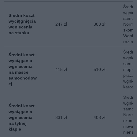
Średni
wgniec
Średni koszt
samoc
wyciągnięcia
247 zł
303 zł
Normal
wgniecenia
skompl
na słupku
Wgniec
rozmia
Średni
Średni koszt
wgniec
wyciągania
samoc
wgniecenia
415 zł
510 zł
stopie
na masce
prac. 
samochodow
wgniec
ej
karoser
Średni
wgniece
Średni koszt
samoc
wyciągania
Normal
wgniecenia
331 zł
408 zł
skompl
na tylnej
niewie
klapie
nienar