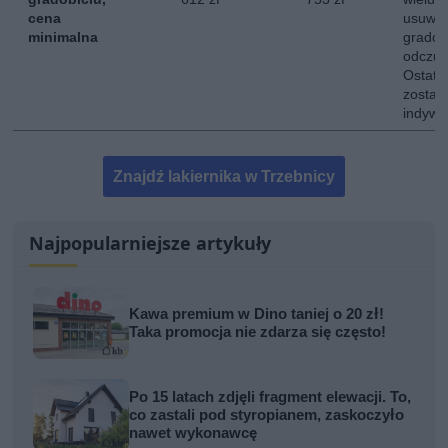
cena
usuwan
minimalna
gradob
odczuw
Ostate
zostaj
indywi
Znajdź lakiernika w Trzebnicy
Najpopularniejsze artykuły
Kawa premium w Dino taniej o 20 zł!
Taka promocja nie zdarza się często!
Po 15 latach zdjęli fragment elewacji. To,
co zastali pod styropianem, zaskoczyło
nawet wykonawcę