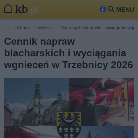
MENU
Fa
Szu
ceb
kaj
Cenniki
Miejskie
Naprawy blacharskie i wyciąganie wgn
ook
Cennik napraw
blacharskich i wyciągania
wgnieceń w Trzebnicy 2026