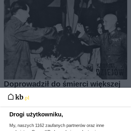
Doprowadził do śmierci większej
liczby ludzi niż Hitler i Stalin
razem wzięci. Mimo to czczą go
jako bohatera
Drogi użytkowniku,
My, naszych 1162 zaufanych partnerów oraz inne