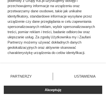
podmioty z Grupy KB.pl uzyskujemy dostęp i
przechowujemy informacje na urządzeniu oraz
przetwarzamy dane osobowe, takie jak unikalne
identyfikatory, standardowe informacje wysyłane przez
urządzenie czy dane przeglądania w celu zapewniania
spersonalizowanych reklam, wybór spersonalizowanych
treści, pomiar reklam i treści, badanie odbiorców oraz
ulepszanie usług. Za zgodą Użytkownika my i Zaufani
Partnerzy możemy używać dokładnych danych
geolokalizacyjnych oraz aktywnie skanować
charakterystykę urządzenia do celów identyfikacji.
Ponieważ cenimy Twoją prywatność, prosimy o zgodę na
korzystanie z tych technologii poprzez kliknięcie
„Akceptuję”. Zgoda jest dobrowolna i zawsze możesz ją
zmienić/wycofać klikając przycisk ustawień prywatności
PARTNERZY
USTAWIENIA
znajdujący się w lewym dolnym rogu strony. Niektóre
rodzaje przetwarzania danych nie wymagają zgody
użytkownika, ale masz prawo sprzeciwić się takiemu
Akceptuję
Kat w spódnicy. Najokrutniejsza
przetwarzaniu. Preferencje będą miały zastosowania tylko
na tej witrynie.
nadzorczyni Auschwitz przed