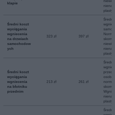
niewie
klapie
nienar
plastyc
Średni
Średni koszt
wgniec
wyciągania
samoc
wgniecenia
Normal
323 zł
397 zł
na drzwiach
skompl
samochodow
niewie
ych
nienar
plastyc
Średni
wgniec
Średni koszt
przed
wyciągania
osobow
wgniecenia
213 zł
261 zł
normal
na błotniku
skompl
przednim
Wgniec
nienar
plastyc
Średni
wgniec