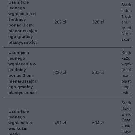
Usunięcie
Średni 
jednego
jedneg
wgniecenia o
średni
średnicy
266 zł
328 zł
cm, le
ponad 3 cm,
granicy
nienaruszając
Normal
ego granicy
skompl
plastyczności
Usunięcie
Średni 
jednego
każdde
wgniecenia o
wgniec
średnicy
przekr
230 zł
283 zł
ponad 3 cm,
nienar
nienaruszając
plasty
ego granicy
stopie
plastyczności
usługi.
Średni
dużego
Usunięcie
wielkoś
jednego
Ostate
wgniecenia
491 zł
604 zł
zostaj
wielkości
indywi
pięści