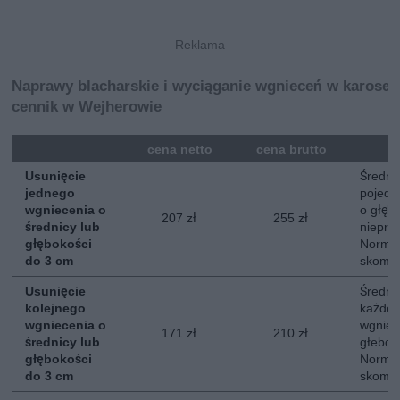
Naprawy blacharskie i wyciąganie wgnieceń w karoser
cennik w Wejherowie
mna
cena netto
cena brutto
Usunięcie
Średni 
jednego
pojedy
wgniecenia o
o głębo
207 zł
255 zł
średnicy lub
nieprz
głębokości
Normal
do 3 cm
skompl
Usunięcie
Średni 
kolejnego
każdeg
wgniecenia o
wgniec
171 zł
210 zł
średnicy lub
głebok
głębokości
Normal
do 3 cm
skompl