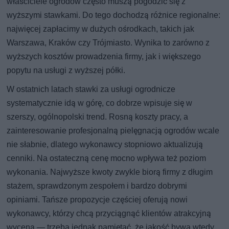
właściciele ogrodów często muszą pogodzić się z
wyższymi stawkami. Do tego dochodzą różnice regionalne:
najwięcej zapłacimy w dużych ośrodkach, takich jak
Warszawa, Kraków czy Trójmiasto. Wynika to zarówno z
wyższych kosztów prowadzenia firmy, jak i większego
popytu na usługi z wyższej półki.
W ostatnich latach stawki za usługi ogrodnicze
systematycznie idą w górę, co dobrze wpisuje się w
szerszy, ogólnopolski trend. Rosną koszty pracy, a
zainteresowanie profesjonalną pielęgnacją ogrodów wcale
nie słabnie, dlatego wykonawcy stopniowo aktualizują
cenniki. Na ostateczną cenę mocno wpływa też poziom
wykonania. Najwyższe kwoty zwykle biorą firmy z długim
stażem, sprawdzonym zespołem i bardzo dobrymi
opiniami. Tańsze propozycje częściej oferują nowi
wykonawcy, którzy chcą przyciągnąć klientów atrakcyjną
wyceną — trzeba jednak pamiętać, że jakość bywa wtedy