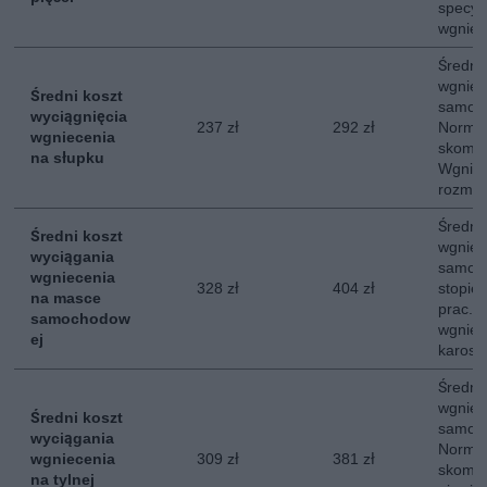
specyfi
wgniec
Średni
wgniec
Średni koszt
samoc
wyciągnięcia
237 zł
292 zł
Normal
wgniecenia
skompl
na słupku
Wgniec
rozmia
Średni
Średni koszt
wgniec
wyciągania
samoc
wgniecenia
328 zł
404 zł
stopie
na masce
prac. 
samochodow
wgniec
ej
karoser
Średni
wgniece
Średni koszt
samoc
wyciągania
Normal
wgniecenia
309 zł
381 zł
skompl
na tylnej