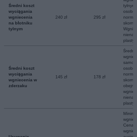
Średni koszt
tylny
wyciągania
osobow
wgniecenia
240 zł
295 zł
normal
na błotniku
skompl
tylnym
Wgniec
nienar
plastyc
Średni
wgniec
samoc
Średni koszt
osobow
wyciągania
normal
145 zł
178 zł
wgniecenia w
skompl
zderzaku
obejmu
wgniec
nienar
plastyc
Minima
wgniee
Cena o
wgniec
Usuwanie
aucie 