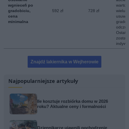
wgnieceń po
wartoś
gradobiciu,
592 zł
728 zł
wielu 
cena
usuwan
minimalna
gradob
odczuw
Ostate
zostaj
indywi
Znajdź lakiernika w Wejherowie
Najpopularniejsze artykuły
Ile kosztuje rozbiórka domu w 2026
roku? Aktualne ceny i formalności
Dziennikarze ujawnili pochodzenie