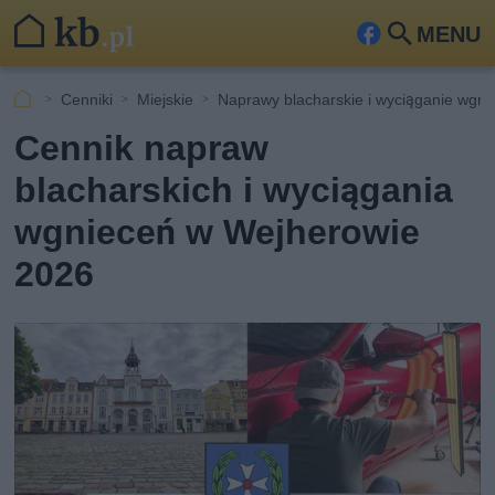
MENU
Fa
Szu
ceb
kaj
Cenniki
Miejskie
Naprawy blacharskie i wyciąganie wgn
ook
Cennik napraw
blacharskich i wyciągania
wgnieceń w Wejherowie
2026