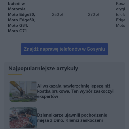
baterii w
Koszt 
Motorola
orygina
Moto Edge30,
250 zł
270 zł
telefo
Moto Edge50,
Edge 3
Moto G84,
Moto 
Moto G71
Znajdź naprawę telefonów w Gosyniu
Najpopularniejsze artykuły
AI wskazała nawierzchnię lepszą niż
kostka brukowa. Ten wybór zaskoczył
ekspertów
Dziennikarze ujawnili pochodzenie
mięsa z Dino. Klienci zaskoczeni