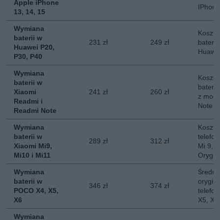
Apple iPhone
IPhone
13, 14, 15
Wymiana
Koszt 
baterii w
231 zł
249 zł
baterii
Huawei P20,
Huawei
P30, P40
Wymiana
Koszt 
baterii w
baterii
Xiaomi
241 zł
260 zł
z mode
Readmi i
Note
Readmi Note
Wymiana
Koszt 
baterii w
telefon
289 zł
312 zł
Xiaomi Mi9,
Mi 9, M
Mi10 i Mi11
Orygin
Wymiana
Średni
baterii w
orygina
346 zł
374 zł
POCO X4, X5,
telefo
X6
X5, X6
Wymiana