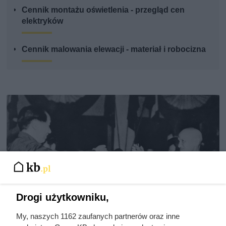
Cennik montażu oświetlenia - przegląd cen
elektryków
Cennik malowania elewacji - materiał i robocizna
Drogi użytkowniku,
My, naszych 1162 zaufanych partnerów oraz inne