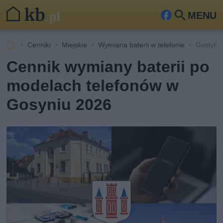
MENU
Fa
Szu
ceb
kaj
Cenniki
Miejskie
Wymiana baterii w telefonie
Gostyń
ook
Cennik wymiany baterii po
modelach telefonów w
Gosyniu 2026