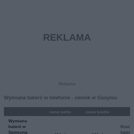
Wymiana baterii w telefonie - cennik w Gosyniu
mna
cena netto
cena brutto
Wymiana
baterii w
Koszt 
Samsung
baterii