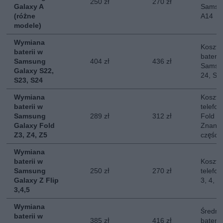
250 zł
270 zł
Galaxy A
Samsun
(różne
A14
modele)
Wymiana
Koszt 
baterii w
baterii
Samsung
404 zł
436 zł
Samsun
Galaxy S22,
24, S2
S23, S24
Wymiana
Koszt 
baterii w
telefo
Samsung
289 zł
312 zł
Fold 3,
Galaxy Fold
Znany 
Z3, Z4, Z5
części.
Wymiana
baterii w
Koszt 
Samsung
250 zł
270 zł
telefo
Galaxy Z Flip
3, 4, 5
3,4,5
Wymiana
Średni
baterii w
385 zł
416 zł
baterii