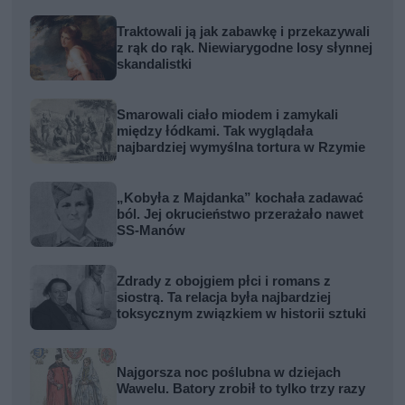
Traktowali ją jak zabawkę i przekazywali
z rąk do rąk. Niewiarygodne losy słynnej
skandalistki
Smarowali ciało miodem i zamykali
między łódkami. Tak wyglądała
najbardziej wymyślna tortura w Rzymie
„Kobyła z Majdanka” kochała zadawać
ból. Jej okrucieństwo przerażało nawet
SS-Manów
Zdrady z obojgiem płci i romans z
siostrą. Ta relacja była najbardziej
toksycznym związkiem w historii sztuki
Najgorsza noc poślubna w dziejach
Wawelu. Batory zrobił to tylko trzy razy