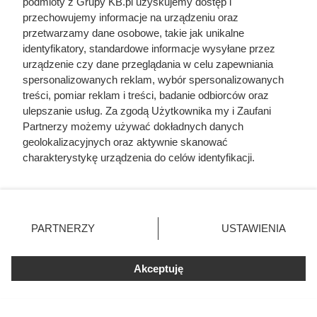
podmioty z Grupy KB.pl uzyskujemy dostęp i
przechowujemy informacje na urządzeniu oraz
Doprowadził do śmierci większej
przetwarzamy dane osobowe, takie jak unikalne
identyfikatory, standardowe informacje wysyłane przez
liczby ludzi niż Hitler i Stalin
urządzenie czy dane przeglądania w celu zapewniania
razem wzięci. Mimo to czczą go
spersonalizowanych reklam, wybór spersonalizowanych
jako bohatera
treści, pomiar reklam i treści, badanie odbiorców oraz
ulepszanie usług. Za zgodą Użytkownika my i Zaufani
Partnerzy możemy używać dokładnych danych
geolokalizacyjnych oraz aktywnie skanować
charakterystykę urządzenia do celów identyfikacji.
Ponieważ cenimy Twoją prywatność, prosimy o zgodę na
korzystanie z tych technologii poprzez kliknięcie
„Akceptuję”. Zgoda jest dobrowolna i zawsze możesz ją
zmienić/wycofać klikając przycisk ustawień prywatności
PARTNERZY
USTAWIENIA
znajdujący się w lewym dolnym rogu strony. Niektóre
rodzaje przetwarzania danych nie wymagają zgody
użytkownika, ale masz prawo sprzeciwić się takiemu
Akceptuję
przetwarzaniu. Preferencje będą miały zastosowania tylko
na tej witrynie.