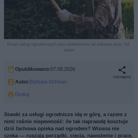
Koszt usług ogrodniczych jest uzależniony od zakresu prac, fot.
sitriel
Opublikowano:
07.08.2026
Udostępnij
Autor:
Barbara Ochman
Drukuj
Stawki za usługi ogrodnicze idą w górę, a razem z
nimi rośnie niepewność: ile tak naprawdę kosztuje
dziś fachowa opieka nad ogrodem? Wiosna nie
czeka — ruszają porządki, cięcia, nawożenie i prace,