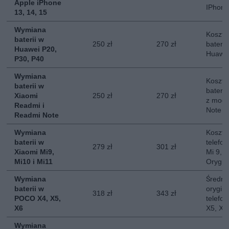
Apple iPhone
IPhone
13, 14, 15
Wymiana
Koszt 
baterii w
250 zł
270 zł
baterii
Huawei P20,
Huawei
P30, P40
Wymiana
Koszt 
baterii w
baterii
Xiaomi
250 zł
270 zł
z mode
Readmi i
Note
Readmi Note
Wymiana
Koszt 
baterii w
telefon
279 zł
301 zł
Xiaomi Mi9,
Mi 9, M
Mi10 i Mi11
Orygin
Wymiana
Średni
baterii w
orygina
318 zł
343 zł
POCO X4, X5,
telefo
X6
X5, X6
Wymiana