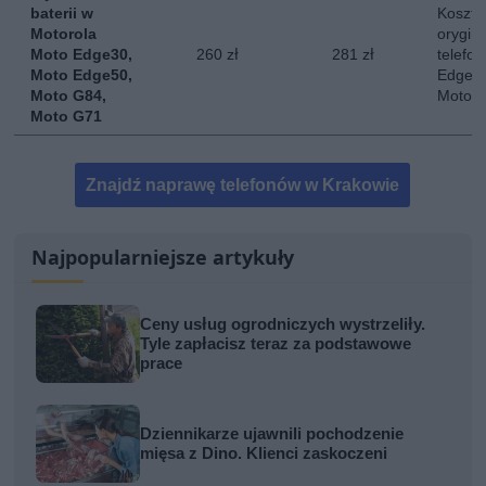
baterii w
Koszt 
Motorola
orygina
Moto Edge30,
260 zł
281 zł
telefo
Moto Edge50,
Edge 3
Moto G84,
Moto 
Moto G71
Znajdź naprawę telefonów w Krakowie
Najpopularniejsze artykuły
Ceny usług ogrodniczych wystrzeliły.
Tyle zapłacisz teraz za podstawowe
prace
Dziennikarze ujawnili pochodzenie
mięsa z Dino. Klienci zaskoczeni