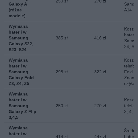
250 zł
270 zł
Galaxy A
Samsun
(różne
A14
modele)
Wymiana
Koszt 
baterii w
baterii
Samsung
385 zł
416 zł
Samsun
Galaxy S22,
24, S2
S23, S24
Wymiana
Koszt 
baterii w
telefo
Samsung
298 zł
322 zł
Fold 3,
Galaxy Fold
Znany 
Z3, Z4, Z5
części.
Wymiana
baterii w
Koszt 
Samsung
250 zł
270 zł
telefo
Galaxy Z Flip
3, 4, 5
3,4,5
Wymiana
Średni
baterii w
414 zł
447 zł
baterii