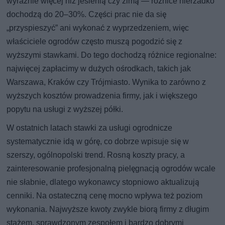
wyraźnie więcej niż jesienią czy zimą — różnice nierzadko
dochodzą do 20–30%. Części prac nie da się
„przyspieszyć” ani wykonać z wyprzedzeniem, więc
właściciele ogrodów często muszą pogodzić się z
wyższymi stawkami. Do tego dochodzą różnice regionalne:
najwięcej zapłacimy w dużych ośrodkach, takich jak
Warszawa, Kraków czy Trójmiasto. Wynika to zarówno z
wyższych kosztów prowadzenia firmy, jak i większego
popytu na usługi z wyższej półki.
W ostatnich latach stawki za usługi ogrodnicze
systematycznie idą w górę, co dobrze wpisuje się w
szerszy, ogólnopolski trend. Rosną koszty pracy, a
zainteresowanie profesjonalną pielęgnacją ogrodów wcale
nie słabnie, dlatego wykonawcy stopniowo aktualizują
cenniki. Na ostateczną cenę mocno wpływa też poziom
wykonania. Najwyższe kwoty zwykle biorą firmy z długim
stażem, sprawdzonym zespołem i bardzo dobrymi