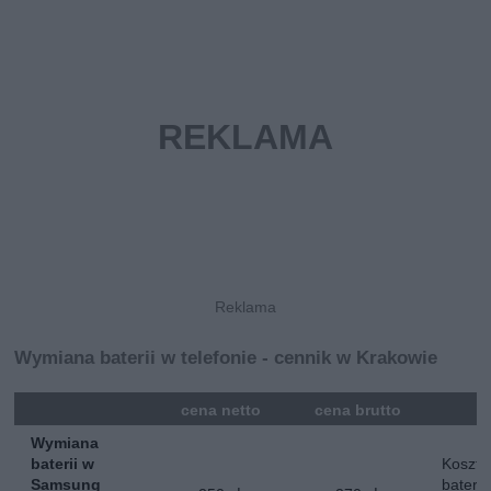
Wymiana baterii w telefonie - cennik w Krakowie
mna
cena netto
cena brutto
Wymiana
baterii w
Koszt 
Samsung
baterii