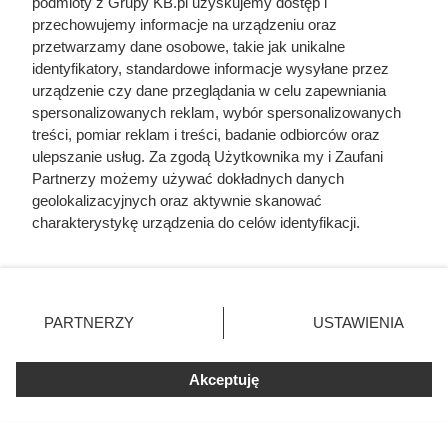
podmioty z Grupy KB.pl uzyskujemy dostęp i
przechowujemy informacje na urządzeniu oraz
przetwarzamy dane osobowe, takie jak unikalne
identyfikatory, standardowe informacje wysyłane przez
urządzenie czy dane przeglądania w celu zapewniania
spersonalizowanych reklam, wybór spersonalizowanych
treści, pomiar reklam i treści, badanie odbiorców oraz
ulepszanie usług. Za zgodą Użytkownika my i Zaufani
Partnerzy możemy używać dokładnych danych
geolokalizacyjnych oraz aktywnie skanować
charakterystykę urządzenia do celów identyfikacji.
Ponieważ cenimy Twoją prywatność, prosimy o zgodę na
korzystanie z tych technologii poprzez kliknięcie
„Akceptuję”. Zgoda jest dobrowolna i zawsze możesz ją
zmienić/wycofać klikając przycisk ustawień prywatności
PARTNERZY
USTAWIENIA
znajdujący się w lewym dolnym rogu strony. Niektóre
Zwabił ją do auta podstępem, a
rodzaje przetwarzania danych nie wymagają zgody
użytkownika, ale masz prawo sprzeciwić się takiemu
potem postawił potworne
Akceptuję
przetwarzaniu. Preferencje będą miały zastosowania tylko
ultimatum. Kulisy tragedii, która
na tej witrynie.
wstrząsnęła Polską