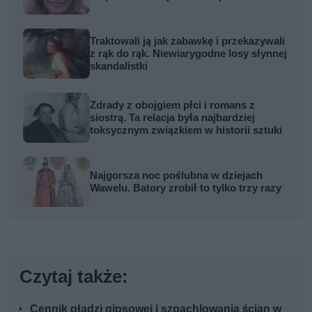
Traktowali ją jak zabawkę i przekazywali
z rąk do rąk. Niewiarygodne losy słynnej
skandalistki
Zdrady z obojgiem płci i romans z
siostrą. Ta relacja była najbardziej
toksycznym związkiem w historii sztuki
Najgorsza noc poślubna w dziejach
Wawelu. Batory zrobił to tylko trzy razy
Czytaj także:
Cennik gładzi gipsowej i szpachlowania ścian w