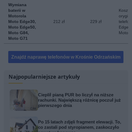
Wymiana
baterii w
Koszt 
Motorola
orygina
Moto Edge30,
212 zł
229 zł
telefo
Moto Edge50,
Edge 3
Moto G84,
Moto 
Moto G71
Znajdź naprawę telefonów w Krośnie Odrzańskim
Najpopularniejsze artykuły
Cieplił pianą PUR bo liczył na niższe
rachunki. Największą różnicę poczuł już
pierwszego dnia
Po 15 latach zdjęli fragment elewacji. To,
co zastali pod styropianem, zaskoczyło