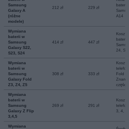
Samsung
baterii
212 zł
229 zł
Galaxy A
Samsun
(różne
A14
modele)
Wymiana
Koszt 
baterii w
baterii
Samsung
414 zł
447 zł
Samsun
Galaxy S22,
24, S2
S23, S24
Wymiana
Koszt 
baterii w
telefo
Samsung
308 zł
333 zł
Fold 3,
Galaxy Fold
Znany 
Z3, Z4, Z5
części.
Wymiana
baterii w
Koszt 
Samsung
269 zł
291 zł
telefo
Galaxy Z Flip
3, 4, 5
3,4,5
Wymiana
Średni