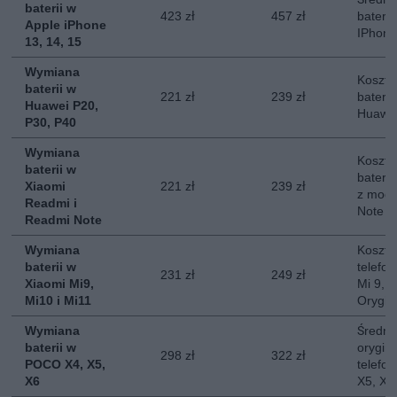
baterii w
423 zł
457 zł
baterii
Apple iPhone
IPhone
13, 14, 15
Wymiana
Koszt 
baterii w
221 zł
239 zł
baterii
Huawei P20,
Huawei
P30, P40
Wymiana
Koszt 
baterii w
baterii
Xiaomi
221 zł
239 zł
z mode
Readmi i
Note
Readmi Note
Wymiana
Koszt 
baterii w
telefon
231 zł
249 zł
Xiaomi Mi9,
Mi 9, M
Mi10 i Mi11
Orygin
Wymiana
Średni
baterii w
orygina
298 zł
322 zł
POCO X4, X5,
telefo
X6
X5, X6