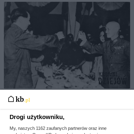
Doprowadził do śmierci większej
liczby ludzi niż Hitler i Stalin
razem wzięci. Mimo to czczą go
Drogi użytkowniku,
jako bohatera
My, naszych 1162 zaufanych partnerów oraz inne