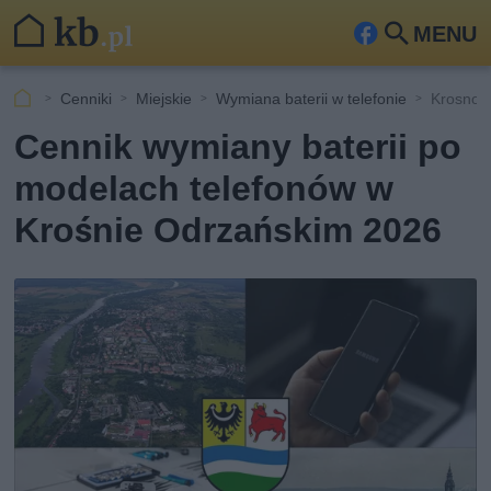
MENU
Fa
Szu
ceb
kaj
Cenniki
Miejskie
Wymiana baterii w telefonie
Krosno 
ook
Cennik wymiany baterii po
modelach telefonów w
Krośnie Odrzańskim 2026