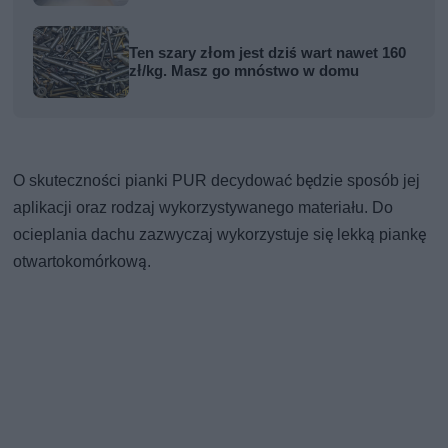
Ten szary złom jest dziś wart nawet 160
zł/kg. Masz go mnóstwo w domu
O skuteczności pianki PUR decydować będzie sposób jej
aplikacji oraz rodzaj wykorzystywanego materiału. Do
ocieplania dachu zazwyczaj wykorzystuje się lekką piankę
otwartokomórkową.