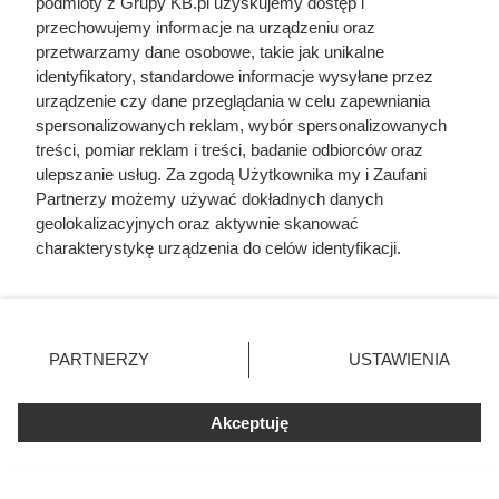
podmioty z Grupy KB.pl uzyskujemy dostęp i
przechowujemy informacje na urządzeniu oraz
przetwarzamy dane osobowe, takie jak unikalne
identyfikatory, standardowe informacje wysyłane przez
urządzenie czy dane przeglądania w celu zapewniania
spersonalizowanych reklam, wybór spersonalizowanych
treści, pomiar reklam i treści, badanie odbiorców oraz
ulepszanie usług. Za zgodą Użytkownika my i Zaufani
Partnerzy możemy używać dokładnych danych
geolokalizacyjnych oraz aktywnie skanować
charakterystykę urządzenia do celów identyfikacji.
Ponieważ cenimy Twoją prywatność, prosimy o zgodę na
korzystanie z tych technologii poprzez kliknięcie
„Akceptuję”. Zgoda jest dobrowolna i zawsze możesz ją
Dziennikarze ujawnili
zmienić/wycofać klikając przycisk ustawień prywatności
pochodzenie mięsa z Dino. Klienci
PARTNERZY
USTAWIENIA
znajdujący się w lewym dolnym rogu strony. Niektóre
zaskoczeni
rodzaje przetwarzania danych nie wymagają zgody
użytkownika, ale masz prawo sprzeciwić się takiemu
Akceptuję
przetwarzaniu. Preferencje będą miały zastosowania tylko
na tej witrynie.