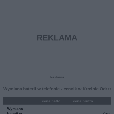
Wymiana baterii w telefonie - cennik w Krośnie Odrza
mna
cena netto
cena brutto
Wymiana
baterii w
Koszt 