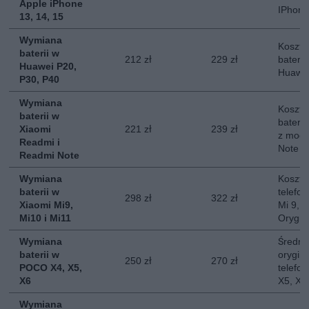
Apple iPhone
IPhone
13, 14, 15
Wymiana
Koszt 
baterii w
212 zł
229 zł
baterii
Huawei P20,
Huawei
P30, P40
Wymiana
Koszt 
baterii w
baterii
Xiaomi
221 zł
239 zł
z mode
Readmi i
Note
Readmi Note
Wymiana
Koszt 
baterii w
telefon
298 zł
322 zł
Xiaomi Mi9,
Mi 9, M
Mi10 i Mi11
Orygin
Wymiana
Średni
baterii w
orygina
250 zł
270 zł
POCO X4, X5,
telefo
X6
X5, X6
Wymiana