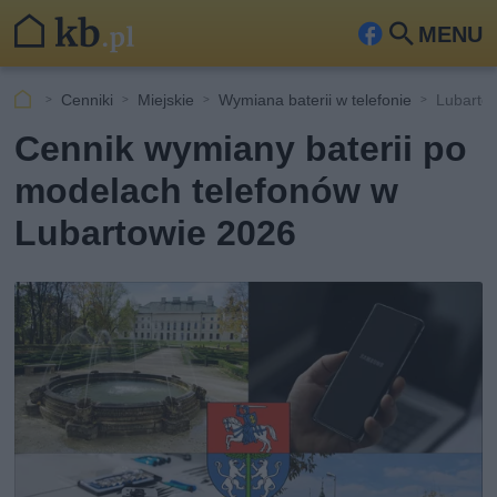
MENU
Fa
Szu
ceb
kaj
Cenniki
Miejskie
Wymiana baterii w telefonie
Lubartó
ook
Cennik wymiany baterii po
modelach telefonów w
Lubartowie 2026