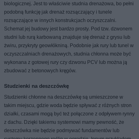
biologicznej. Jest to właściwie studnia drenażowa, bo pełni
podobną funkcję jak drenaż rozsączający i tunele
rozsączające w innych konstrukcjach oczyszczalni.
Schemat jej budowy jest bardzo prosty. Pod tzw. dzwonem
studni lub rurą karbowaną znajduje się drenaż z grysu lub
żwiru, przykryty geowłókniną. Podobnie jak rury lub tunel w
oczyszczalniach drenażowych, studnia chłonna może być
wykonana z gotowej rury czy dzwonu PCV lub można ją
zbudować z betonowych kręgów.
Studzienki na deszczówkę
Studzienki chłonne na deszczówkę są umieszczone w
takim miejscu, gdzie woda będzie spływać z różnych stron
działki, czasami mogą być też połączone z odpływem rynny
z dachu. Dzięki takiemu systemowi mamy pewność, że
deszczówka nie będzie podmywać fundamentów lub
systemu korzennego roślin w ogrodzie. Innym przykładem