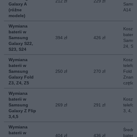
212 zł
229 zł
Galaxy A
Samsun
(różne
A14
modele)
Wymiana
Koszt 
baterii w
baterii
Samsung
394 zł
426 zł
Samsun
Galaxy S22,
24, S2
S23, S24
Wymiana
Koszt 
baterii w
telefo
Samsung
250 zł
270 zł
Fold 3,
Galaxy Fold
Znany 
Z3, Z4, Z5
części.
Wymiana
baterii w
Koszt 
Samsung
269 zł
291 zł
telefo
Galaxy Z Flip
3, 4, 5
3,4,5
Wymiana
Średni
baterii w
404 zł
436 zł
baterii