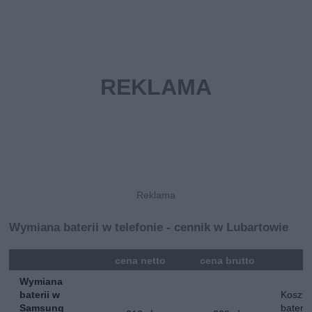
Wymiana baterii w telefonie - cennik w Lubartowie
mna
cena netto
cena brutto
Wymiana
baterii w
Koszt 
Samsung
baterii