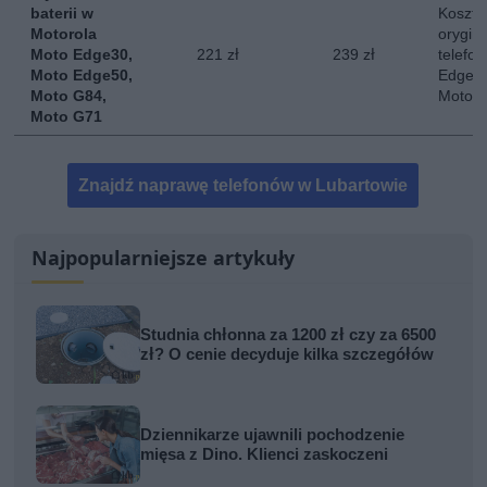
baterii w
Koszt 
Motorola
orygina
Moto Edge30,
221 zł
239 zł
telefo
Moto Edge50,
Edge 3
Moto G84,
Moto 
Moto G71
Znajdź naprawę telefonów w Lubartowie
Najpopularniejsze artykuły
Studnia chłonna za 1200 zł czy za 6500
zł? O cenie decyduje kilka szczegółów
Dziennikarze ujawnili pochodzenie
mięsa z Dino. Klienci zaskoczeni