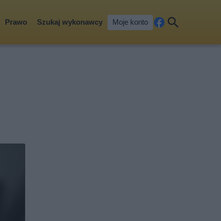
Prawo
Szukaj wykonawcy
Moje konto
Fa
Szu
ceb
kaj
ook