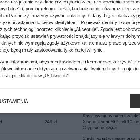
przez urządzenie czy dane przeglądania w celu zapewniania sperson
ych treści, pomiar reklam i treści, badanie odbiorców oraz ulepszan
Koszt wymiany baterii w tele
zł
291 zł
Samsung Z Fold 3, Z Fold 4 
fani Partnerzy możemy używać dokładnych danych geolokalizacyjn
5. Znany serwis i oryginalne 
tykę urządzenia do celów identyfikacji. Ponieważ cenimy Twoją pry
z tych technologii poprzez kliknięcie „Akceptuję”. Zgoda jest dobro
Koszt wymiany baterii w tele
ikając przycisk ustawień prywatności znajdujący się w lewym dolnym
zł
281 zł
Samsung Z Flip 3, 4, 5. Oryg
a danych nie wymagają zgody użytkownika, ale masz prawo sprzeciw
bateria
ncje będą miały zastosowania tylko na tej witrynie.
Średni koszt wymiany baterii
zł
384 zł
telefonie Apple IPhone 13,14
szymi informacjami, abyś mógł świadomie i komfortowo korzystać z
Oryginał
gółowe informacje dotyczące przetwarzania Twoich danych znajdzi
s
oraz po kliknięciu w „Ustawienia”.
Koszt wymiany oryginalnej ba
zł
301 zł
telefonach Huawei P20, P30
Koszt wymiany oryginalnej ba
zł
270 zł
telefonach Xiaomi z modeli 
USTAWIENIA
Readmi Note
Koszt wymiany baterii w tele
zł
249 zł
Xiaomi z serii Mi 9, Mi 10 lub
Oryginalne części
Średni koszt wymiany orygina