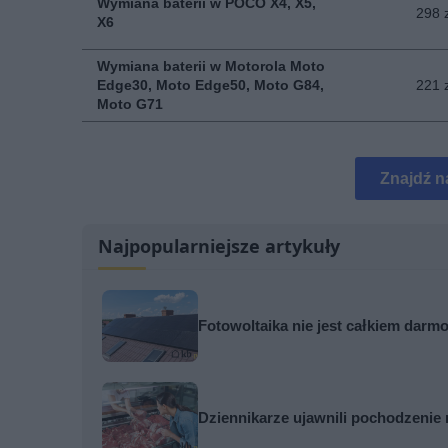
Wymiana baterii w POCO X4, X5,
298 
X6
Wymiana baterii w Motorola Moto
Edge30, Moto Edge50, Moto G84,
221 
Moto G71
Znajdź n
Najpopularniejsze artykuły
Fotowoltaika nie jest całkiem darmo
Dziennikarze ujawnili pochodzenie 