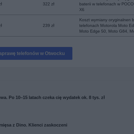
zł
322 zł
baterii w telefonach w POCO
X6
Koszt wymiany oryginalnen b
zł
239 zł
telefonach Motorola Moto Ed
Moto Edge 50, Moto G84, M
aprawę telefonów w Otwocku
wa. Po 10–15 latach czeka cię wydatek ok. 8 tys. zł
mięsa z Dino. Klienci zaskoczeni