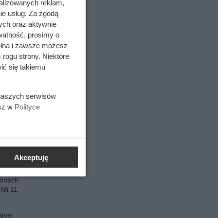
alizowanych reklam,
ie usług. Za zgodą
fonach
i Z Fold
ych oraz aktywnie
części.
watność, prosimy o
wolna i zawsze możesz
fonach
 rogu strony. Niektóre
inalna
ić się takiemu
 w
,15.
 naszych serwisów
esz w
Polityce
terii w
 lub P40
terii w
Readmi i
Akceptuję
fonach
 Mi 11.
lnej