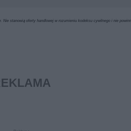
. Nie stanowią oferty handlowej w rozumieniu kodeksu cywilnego i nie powin