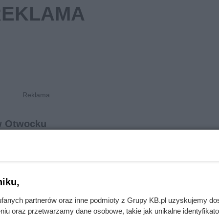
 w Otwocku
etto
cena brutto
Koszt wymiany oryginalnej ba
zł
249 zł
telefonach Samsung A10, A1
iku,
A14
Koszt wymiany oryginalnej ba
fanych partnerów oraz inne podmioty z Grupy KB.pl uzyskujemy do
zł
499 zł
telefonach Samsung Galaxy 
niu oraz przetwarzamy dane osobowe, takie jak unikalne identyfikat
24, S24