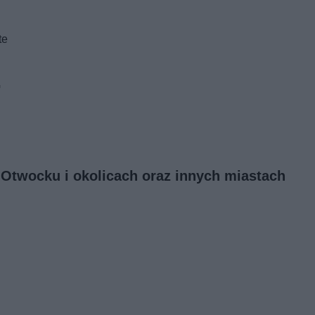
te
G
w Otwocku i okolicach oraz innych miastach