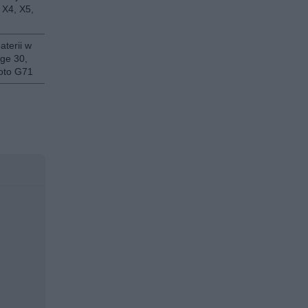
 X4, X5,
aterii w
ge 30,
oto G71