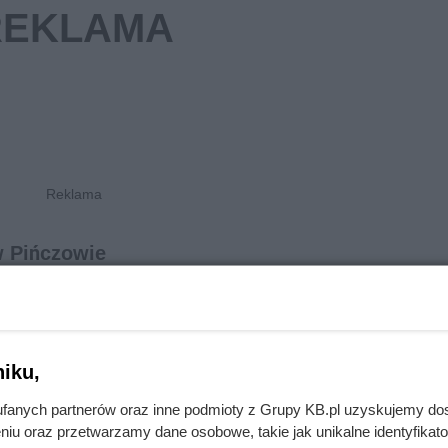
w Pińczowie
etto
cena brutto
Koszt wymiany oryginalnej ba
zł
291 zł
telefonach Samsung A10, A1
iku,
A14
Koszt wymiany oryginalnej ba
fanych partnerów oraz inne podmioty z Grupy KB.pl uzyskujemy do
zł
395 zł
telefonach Samsung Galaxy 
niu oraz przetwarzamy dane osobowe, takie jak unikalne identyfikat
24, S24