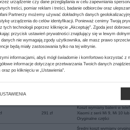
przez urządzenie czy dane przeglądania w celu zapewniania sperson
ych treści, pomiar reklam i treści, badanie odbiorców oraz ulepszan
Koszt wymiany baterii w tele
zł
322 zł
Samsung Z Fold 3, Z Fold 4 
fani Partnerzy możemy używać dokładnych danych geolokalizacyjn
5. Znany serwis i oryginalne 
tykę urządzenia do celów identyfikacji. Ponieważ cenimy Twoją pry
z tych technologii poprzez kliknięcie „Akceptuję”. Zgoda jest dobro
Koszt wymiany baterii w tele
ikając przycisk ustawień prywatności znajdujący się w lewym dolnym
zł
291 zł
Samsung Z Flip 3, 4, 5. Oryg
a danych nie wymagają zgody użytkownika, ale masz prawo sprzeciw
bateria
ncje będą miały zastosowania tylko na tej witrynie.
Średni koszt wymiany baterii
zł
426 zł
telefonie Apple IPhone 13,14
szymi informacjami, abyś mógł świadomie i komfortowo korzystać z
Oryginał
gółowe informacje dotyczące przetwarzania Twoich danych znajdzi
s
oraz po kliknięciu w „Ustawienia”.
Koszt wymiany oryginalnej ba
zł
229 zł
telefonach Huawei P20, P30
Koszt wymiany oryginalnej ba
zł
197 zł
telefonach Xiaomi z modeli 
USTAWIENIA
Readmi Note
Koszt wymiany baterii w tele
zł
291 zł
Xiaomi z serii Mi 9, Mi 10 lub
Oryginalne części
Średni koszt wymiany orygina