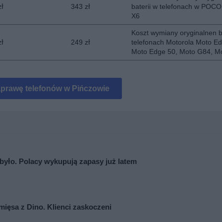
zł
343 zł
baterii w telefonach w POCO
X6
Koszt wymiany oryginalnen b
zł
249 zł
telefonach Motorola Moto Ed
Moto Edge 50, Moto G84, M
aprawę telefonów w Pińczowie
e było. Polacy wykupują zapasy już latem
mięsa z Dino. Klienci zaskoczeni