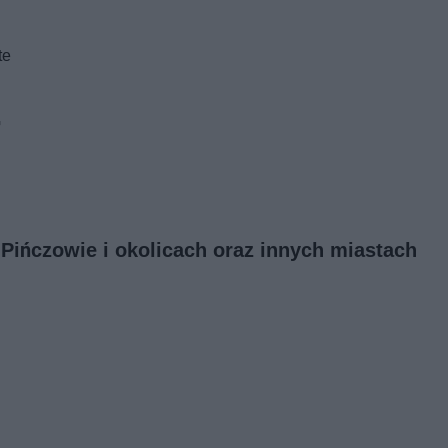
te
G
w Pińczowie i okolicach oraz innych miastach