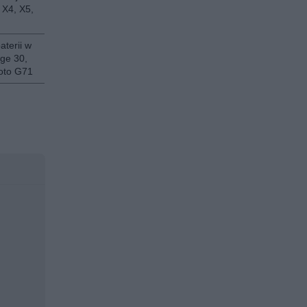
 X4, X5,
aterii w
ge 30,
oto G71