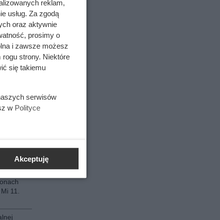
alizowanych reklam,
ie usług. Za zgodą
fonach
i Z Fold
ych oraz aktywnie
części.
watność, prosimy o
wolna i zawsze możesz
fonach
 rogu strony. Niektóre
inalna
ić się takiemu
 w
,15.
 naszych serwisów
esz w
Polityce
terii w
 lub P40
terii w
Readmi i
Akceptuję
fonach
 Mi 11.
lnej