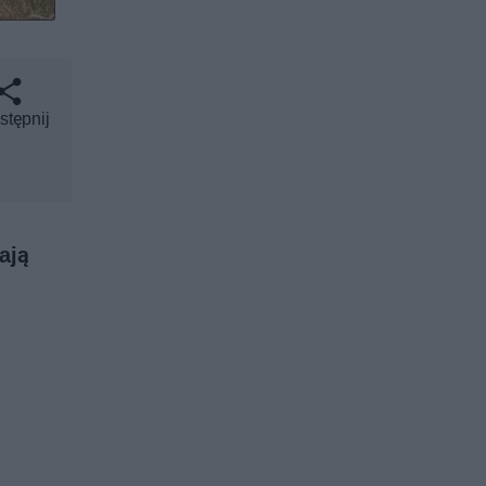
stępnij
ają