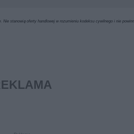
. Nie stanowią oferty handlowej w rozumieniu kodeksu cywilnego i nie powin