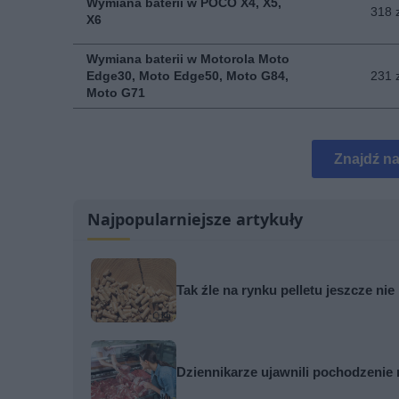
Wymiana baterii w POCO X4, X5,
318 
X6
Wymiana baterii w Motorola Moto
Edge30, Moto Edge50, Moto G84,
231 
Moto G71
Znajdź n
Najpopularniejsze artykuły
Tak źle na rynku pelletu jeszcze ni
Dziennikarze ujawnili pochodzenie 