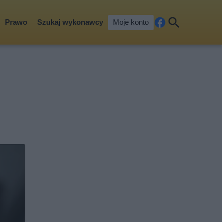
Prawo
Szukaj wykonawcy
Moje konto
Fa
Szu
ceb
kaj
ook