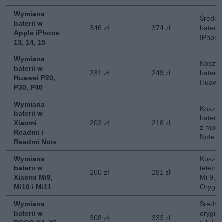
Wymiana
Średni
baterii w
346 zł
374 zł
baterii
Apple iPhone
IPhone
13, 14, 15
Wymiana
Koszt 
baterii w
231 zł
249 zł
baterii
Huawei P20,
Huawei
P30, P40
Wymiana
Koszt 
baterii w
baterii
Xiaomi
202 zł
218 zł
z mode
Readmi i
Note
Readmi Note
Wymiana
Koszt 
baterii w
telefon
260 zł
281 zł
Xiaomi Mi9,
Mi 9, M
Mi10 i Mi11
Orygin
Wymiana
Średni
baterii w
orygina
308 zł
333 zł