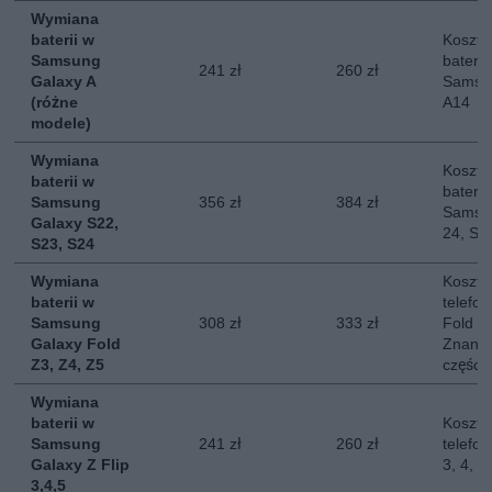
Wymiana
baterii w
Koszt 
Samsung
baterii
241 zł
260 zł
Galaxy A
Samsun
(różne
A14
modele)
Wymiana
Koszt 
baterii w
baterii
Samsung
356 zł
384 zł
Samsun
Galaxy S22,
24, S2
S23, S24
Wymiana
Koszt 
baterii w
telefo
Samsung
308 zł
333 zł
Fold 3,
Galaxy Fold
Znany 
Z3, Z4, Z5
części.
Wymiana
baterii w
Koszt 
Samsung
241 zł
260 zł
telefo
Galaxy Z Flip
3, 4, 5
3,4,5