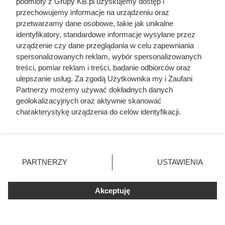
podmioty z Grupy KB.pl uzyskujemy dostęp i
przechowujemy informacje na urządzeniu oraz
przetwarzamy dane osobowe, takie jak unikalne
identyfikatory, standardowe informacje wysyłane przez
urządzenie czy dane przeglądania w celu zapewniania
spersonalizowanych reklam, wybór spersonalizowanych
treści, pomiar reklam i treści, badanie odbiorców oraz
ulepszanie usług. Za zgodą Użytkownika my i Zaufani
Partnerzy możemy używać dokładnych danych
geolokalizacyjnych oraz aktywnie skanować
charakterystykę urządzenia do celów identyfikacji.
Ponieważ cenimy Twoją prywatność, prosimy o zgodę na
korzystanie z tych technologii poprzez kliknięcie
„Akceptuję”. Zgoda jest dobrowolna i zawsze możesz ją
zmienić/wycofać klikając przycisk ustawień prywatności
PARTNERZY
USTAWIENIA
znajdujący się w lewym dolnym rogu strony. Niektóre
rodzaje przetwarzania danych nie wymagają zgody
użytkownika, ale masz prawo sprzeciwić się takiemu
Akceptuję
przetwarzaniu. Preferencje będą miały zastosowania tylko
na tej witrynie.