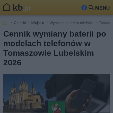
MENU
Fa
Szu
ceb
kaj
Cenniki
Miejskie
Wymiana baterii w telefonie
Tomaszó
ook
Cennik wymiany baterii po
modelach telefonów w
Tomaszowie Lubelskim
2026