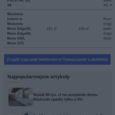
POCO X4, X5,
telefo
X6
X5, X6
Wymiana
baterii w
Koszt 
Motorola
orygina
Moto Edge30,
221 zł
239 zł
telefo
Moto Edge50,
Edge 3
Moto G84,
Moto 
Moto G71
Znajdź naprawę telefonów w Tomaszowie Lubelskim
Najpopularniejsze artykuły
Wydał 80 tys. zł na ocieplenie domu.
Rachunki spadły tylko o 5%