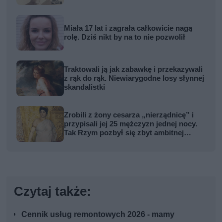
Miała 17 lat i zagrała całkowicie nagą
rolę. Dziś nikt by na to nie pozwolił
Traktowali ją jak zabawkę i przekazywali
z rąk do rąk. Niewiarygodne losy słynnej
skandalistki
Zrobili z żony cesarza „nierządnicę” i
przypisali jej 25 mężczyzn jednej nocy.
Tak Rzym pozbył się zbyt ambitnej
kobiety
Czytaj także:
Cennik usług remontowych 2026 - mamy