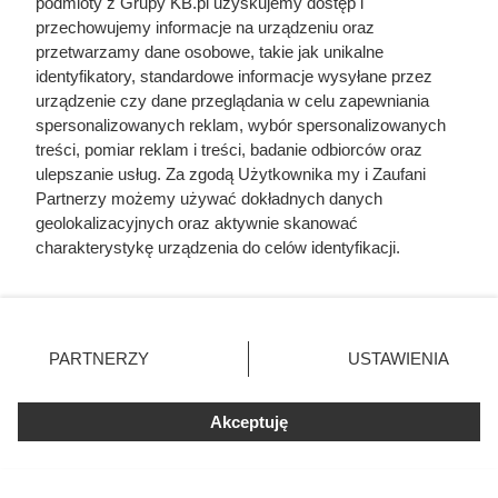
podmioty z Grupy KB.pl uzyskujemy dostęp i
przechowujemy informacje na urządzeniu oraz
przetwarzamy dane osobowe, takie jak unikalne
Cennik usług budowlanych 2026: szczegółowe
identyfikatory, standardowe informacje wysyłane przez
ceny prac
urządzenie czy dane przeglądania w celu zapewniania
spersonalizowanych reklam, wybór spersonalizowanych
Cennik ścianek działowych z płyt g-k i suchej
treści, pomiar reklam i treści, badanie odbiorców oraz
zabudowy
ulepszanie usług. Za zgodą Użytkownika my i Zaufani
Partnerzy możemy używać dokładnych danych
geolokalizacyjnych oraz aktywnie skanować
Cennik układania paneli podłogowych w całej
charakterystykę urządzenia do celów identyfikacji.
Polsce
Ponieważ cenimy Twoją prywatność, prosimy o zgodę na
korzystanie z tych technologii poprzez kliknięcie
Cennik montażu rynien lub ich wymiany -
„Akceptuję”. Zgoda jest dobrowolna i zawsze możesz ją
robocizna + materiał
zmienić/wycofać klikając przycisk ustawień prywatności
PARTNERZY
USTAWIENIA
znajdujący się w lewym dolnym rogu strony. Niektóre
rodzaje przetwarzania danych nie wymagają zgody
użytkownika, ale masz prawo sprzeciwić się takiemu
Akceptuję
przetwarzaniu. Preferencje będą miały zastosowania tylko
na tej witrynie.