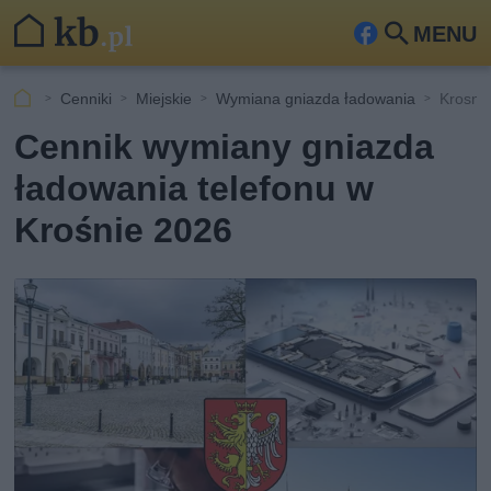
MENU
Fa
Szu
ceb
kaj
Cenniki
Miejskie
Wymiana gniazda ładowania
Krosno
ook
Cennik wymiany gniazda
ładowania telefonu w
Krośnie 2026