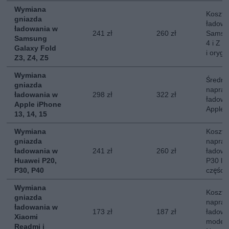
Wymiana
Koszt 
gniazda
ładowa
ładowania w
241 zł
260 zł
Samsun
Samsung
4 i Z F
Galaxy Fold
i orygi
Z3, Z4, Z5
Wymiana
Średni
gniazda
napraw
ładowania w
298 zł
322 zł
ładowa
Apple iPhone
Apple 
13, 14, 15
Wymiana
Koszt 
gniazda
napraw
ładowania w
241 zł
260 zł
ładowa
Huawei P20,
P30 lu
P30, P40
części
Wymiana
Koszt 
gniazda
napraw
ładowania w
173 zł
187 zł
ładowa
Xiaomi
modeli
Readmi i