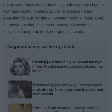
dużej zawartości żelaza okaże się mało wydajny i będzie
wymagał częstej konserwacji. W tej sytuacji należy
poszukać złotego środka – inwestor nie musi przepłacać,
ale powinien skupić się na dopasowaniu systemu
oczyszczającego do konkretnego ujęcia wody.
Najpopularniejsze w tej chwili
Kazali jej rozbierać się w niemal każdym
filmie. Przekleństwo polskiej seksbomby
lat 80.
Traktowali ją jak zabawkę i przekazywali
z rąk do rąk. Niewiarygodne losy słynnej
skandalistki
Zrobili z żony cesarza „nierządnicę” i