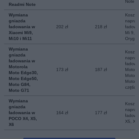
Note
Readmi Note
Wymiana
Koszt 
gniazda
napraw
ładowania w
202 zł
218 zł
ładowa
Xiaomi Mi9,
Mi 9, M
Mi10 i Mi11
Orygin
Wymiana
Koszt 
gniazda
napraw
ładowania w
ładowa
Motorola
173 zł
187 zł
Motoro
Moto Edge30,
Moto E
Moto Edge50,
Moto G
Moto G84,
części
Moto G71
Wymiana
Koszt 
gniazda
napraw
ładowania w
164 zł
177 zł
ładowa
POCO X4, X5,
X5, X6
X6