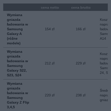
mna
cena netto
cena brutto
Wymiana
gniazda
Koszt 
ładowania w
napraw
Samsung
154 zł
166 zł
ładowa
Galaxy A
Samsun
(różne
A14
modele)
Wymiana
Koszt 
gniazda
napraw
ładowania w
212 zł
229 zł
ładowa
Samsung
Samsun
Galaxy S22,
24, S2
S23, S24
Wymiana
gniazda
Średni
ładowania w
220 zł
238 zł
napraw
Samsung
gniazd
Galaxy Z Flip
3,4,5