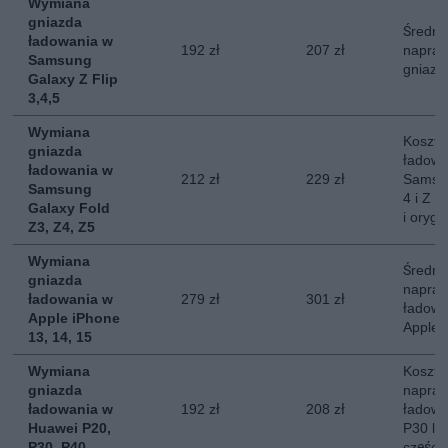
Wymiana
gniazda
Średni
ładowania w
192 zł
207 zł
napraw
Samsung
gniazd
Galaxy Z Flip
3,4,5
Wymiana
Koszt 
gniazda
ładowa
ładowania w
212 zł
229 zł
Samsun
Samsung
4 i Z F
Galaxy Fold
i orygi
Z3, Z4, Z5
Wymiana
Średni
gniazda
napraw
ładowania w
279 zł
301 zł
ładowa
Apple iPhone
Apple 
13, 14, 15
Wymiana
Koszt 
gniazda
napraw
ładowania w
192 zł
208 zł
ładowa
Huawei P20,
P30 lu
P30, P40
części