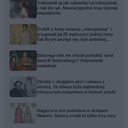
Traktowali ją jak zabawkę i przekazywali
z rąk do rąk. Niewiarygodne losy słynnej
skandalistki
Zrobili z żony cesarza „nierządnicę” i
przypisali jej 25 mężczyzn jednej nocy.
Tak Rzym pozbył się zbyt ambitnej
kobiety
Dlaczego nikt nie chciał poślubić syna
Jana III Sobieskiego? Odpowiedź
zaskakuje
Zdrady z obojgiem płci i romans z
siostrą. Ta relacja była najbardziej
toksycznym związkiem w historii sztuki
Najgorsza noc poślubna w dziejach
Wawelu. Batory zrobił to tylko trzy razy