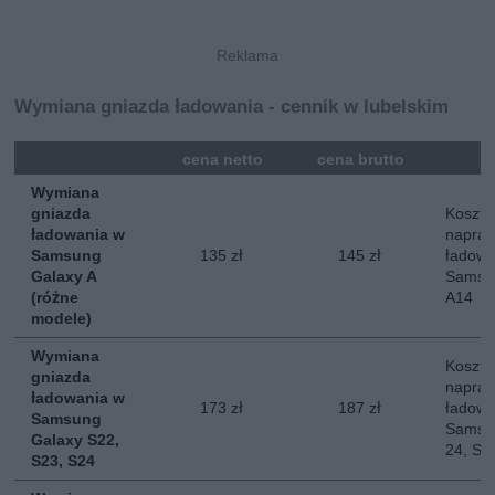
Wymiana gniazda ładowania - cennik w lubelskim
mna
cena netto
cena brutto
Wymiana
gniazda
Koszt 
ładowania w
napraw
Samsung
135 zł
145 zł
ładowa
Galaxy A
Samsun
(różne
A14
modele)
Wymiana
Koszt 
gniazda
napraw
ładowania w
173 zł
187 zł
ładowa
Samsung
Samsun
Galaxy S22,
24, S2
S23, S24