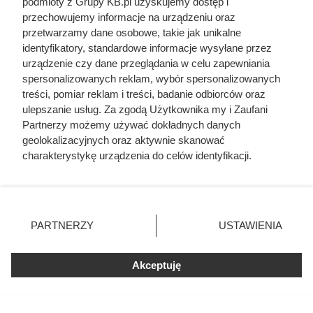
podmioty z Grupy KB.pl uzyskujemy dostęp i
przechowujemy informacje na urządzeniu oraz
przetwarzamy dane osobowe, takie jak unikalne
Cennik układania kostki brukowej - robocizna i
identyfikatory, standardowe informacje wysyłane przez
materiał
urządzenie czy dane przeglądania w celu zapewniania
spersonalizowanych reklam, wybór spersonalizowanych
treści, pomiar reklam i treści, badanie odbiorców oraz
ulepszanie usług. Za zgodą Użytkownika my i Zaufani
Partnerzy możemy używać dokładnych danych
geolokalizacyjnych oraz aktywnie skanować
charakterystykę urządzenia do celów identyfikacji.
Ponieważ cenimy Twoją prywatność, prosimy o zgodę na
korzystanie z tych technologii poprzez kliknięcie
„Akceptuję”. Zgoda jest dobrowolna i zawsze możesz ją
zmienić/wycofać klikając przycisk ustawień prywatności
PARTNERZY
USTAWIENIA
znajdujący się w lewym dolnym rogu strony. Niektóre
rodzaje przetwarzania danych nie wymagają zgody
użytkownika, ale masz prawo sprzeciwić się takiemu
Akceptuję
przetwarzaniu. Preferencje będą miały zastosowania tylko
na tej witrynie.