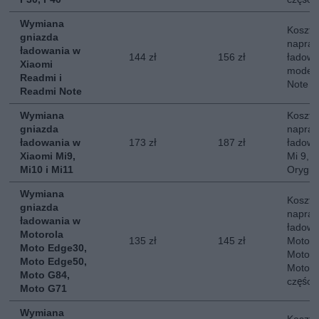
Wymiana
Koszt 
gniazda
napraw
ładowania w
144 zł
156 zł
ładowa
Xiaomi
modeli
Readmi i
Note
Readmi Note
Wymiana
Koszt 
gniazda
napraw
ładowania w
173 zł
187 zł
ładowa
Xiaomi Mi9,
Mi 9, M
Mi10 i Mi11
Orygin
Wymiana
Koszt 
gniazda
napraw
ładowania w
ładowa
Motorola
135 zł
145 zł
Motoro
Moto Edge30,
Moto E
Moto Edge50,
Moto G
Moto G84,
części
Moto G71
Wymiana