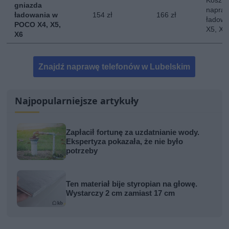
Koszt 
gniazda
napraw
ładowania w
154 zł
166 zł
ładowa
POCO X4, X5,
X5, X6
X6
Znajdź naprawę telefonów w Lubelskim
Najpopularniejsze artykuły
Zapłacił fortunę za uzdatnianie wody.
Ekspertyza pokazała, że nie było
potrzeby
Ten materiał bije styropian na głowę.
Wystarczy 2 cm zamiast 17 cm