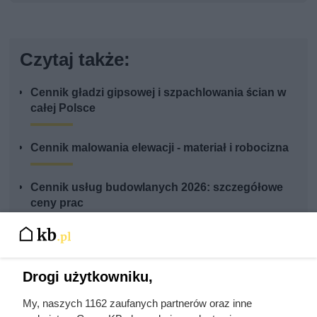
Czytaj także:
Cennik gładzi gipsowej i szpachlowania ścian w
całej Polsce
Cennik malowania elewacji - materiał i robocizna
Cennik usług budowlanych 2026: szczegółowe
ceny prac
Cennik ścianek działowych z płyt g-k i suchej
zabudowy
Drogi użytkowniku,
Cennik układania paneli podłogowych w całej
My, naszych 1162 zaufanych partnerów oraz inne
Polsce