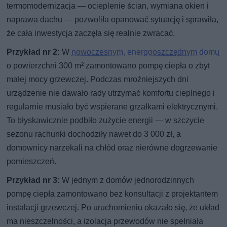
termomodernizacja — ocieplenie ścian, wymiana okien i
naprawa dachu — pozwoliła opanować sytuację i sprawiła,
że cała inwestycja zaczęła się realnie zwracać.
Przykład nr 2:
W
nowoczesnym, energooszczędnym domu
o powierzchni 300 m² zamontowano pompę ciepła o zbyt
małej mocy grzewczej. Podczas mroźniejszych dni
urządzenie nie dawało rady utrzymać komfortu cieplnego i
regularnie musiało być wspierane grzałkami elektrycznymi.
To błyskawicznie podbiło zużycie energii — w szczycie
sezonu rachunki dochodziły nawet do 3 000 zł, a
domownicy narzekali na chłód oraz nierówne dogrzewanie
pomieszczeń.
Przykład nr 3:
W jednym z domów jednorodzinnych
pompę ciepła zamontowano bez konsultacji z projektantem
instalacji grzewczej. Po uruchomieniu okazało się, że układ
ma nieszczelności, a izolacja przewodów nie spełniała