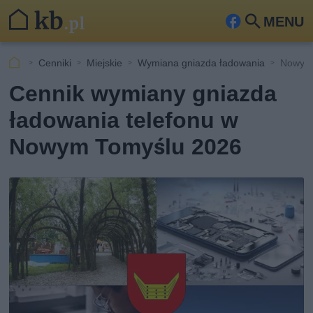
MENU
Fa
Szu
ceb
kaj
Cenniki
Miejskie
Wymiana gniazda ładowania
Nowy T
ook
Cennik wymiany gniazda
ładowania telefonu w
Nowym Tomyślu 2026