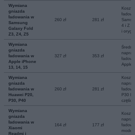
Wymiana
Koszt 
gniazda
ładowa
ładowania w
260 zł
281 zł
Samsun
Samsung
4 i Z F
Galaxy Fold
i orygi
Z3, Z4, Z5
Wymiana
Średni
gniazda
napraw
ładowania w
327 zł
353 zł
ładowa
Apple iPhone
Apple 
13, 14, 15
Wymiana
Koszt 
gniazda
napraw
ładowania w
260 zł
281 zł
ładowa
Huawei P20,
P30 lu
P30, P40
części
Wymiana
Koszt 
gniazda
napraw
ładowania w
164 zł
177 zł
ładowa
Xiaomi
modeli
Readmi i