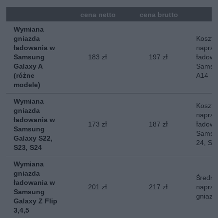
mna
cena netto
cena brutto
Wymiana
gniazda
Koszt 
ładowania w
napraw
Samsung
183 zł
197 zł
ładowa
Galaxy A
Samsun
(różne
A14
modele)
Wymiana
Koszt 
gniazda
napraw
ładowania w
173 zł
187 zł
ładowa
Samsung
Samsun
Galaxy S22,
24, S2
S23, S24
Wymiana
gniazda
Średni
ładowania w
201 zł
217 zł
napraw
Samsung
gniazd
Galaxy Z Flip
3,4,5