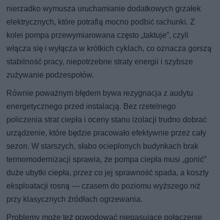
nierzadko wymusza uruchamianie dodatkowych grzałek
elektrycznych, które potrafią mocno podbić rachunki. Z
kolei pompa przewymiarowana często „taktuje”, czyli
włącza się i wyłącza w krótkich cyklach, co oznacza gorszą
stabilność pracy, niepotrzebne straty energii i szybsze
zużywanie podzespołów.
Równie poważnym błędem bywa rezygnacja z audytu
energetycznego przed instalacją. Bez rzetelnego
policzenia strat ciepła i oceny stanu izolacji trudno dobrać
urządzenie, które będzie pracowało efektywnie przez cały
sezon. W starszych, słabo ocieplonych budynkach brak
termomodernizacji sprawia, że pompa ciepła musi „gonić”
duże ubytki ciepła, przez co jej sprawność spada, a koszty
eksploatacji rosną — czasem do poziomu wyższego niż
przy klasycznych źródłach ogrzewania.
Problemy może też powodować niepasujące połączenie