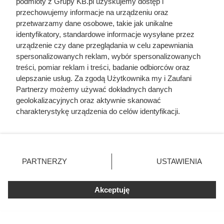
podmioty z Grupy KB.pl uzyskujemy dostęp i
przechowujemy informacje na urządzeniu oraz
Cennik gładzi gipsowej i szpachlowania ścian w
przetwarzamy dane osobowe, takie jak unikalne
całej Polsce
identyfikatory, standardowe informacje wysyłane przez
urządzenie czy dane przeglądania w celu zapewniania
Cennik układania kostki brukowej - robocizna i
spersonalizowanych reklam, wybór spersonalizowanych
materiał
treści, pomiar reklam i treści, badanie odbiorców oraz
ulepszanie usług. Za zgodą Użytkownika my i Zaufani
Partnerzy możemy używać dokładnych danych
Cennik ścianek działowych z płyt g-k i suchej
geolokalizacyjnych oraz aktywnie skanować
zabudowy
charakterystykę urządzenia do celów identyfikacji.
Ponieważ cenimy Twoją prywatność, prosimy o zgodę na
Cennik usług budowlanych 2026: szczegółowe
korzystanie z tych technologii poprzez kliknięcie
ceny prac
„Akceptuję”. Zgoda jest dobrowolna i zawsze możesz ją
zmienić/wycofać klikając przycisk ustawień prywatności
PARTNERZY
USTAWIENIA
znajdujący się w lewym dolnym rogu strony. Niektóre
Odarci ze skóry, rozcięci piłą i przybici do krzyża
rodzaje przetwarzania danych nie wymagają zgody
głową w dół. Mroczny i krwawy koniec uczniów
użytkownika, ale masz prawo sprzeciwić się takiemu
Akceptuję
Chrystusa
przetwarzaniu. Preferencje będą miały zastosowania tylko
na tej witrynie.