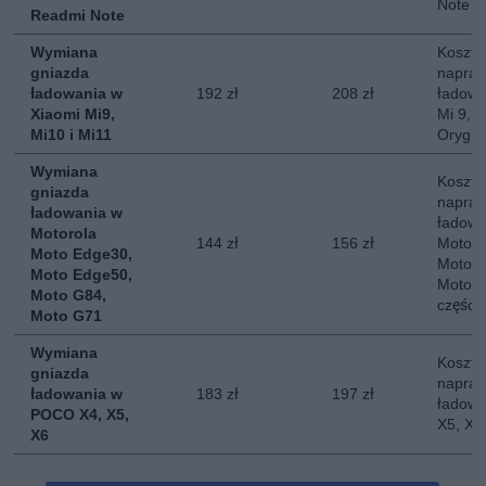
Note
Readmi Note
Wymiana
Koszt 
gniazda
napraw
ładowania w
192 zł
208 zł
ładowa
Xiaomi Mi9,
Mi 9, M
Mi10 i Mi11
Orygin
Wymiana
Koszt 
gniazda
napraw
ładowania w
ładowa
Motorola
144 zł
156 zł
Motoro
Moto Edge30,
Moto E
Moto Edge50,
Moto G
Moto G84,
części
Moto G71
Wymiana
Koszt 
gniazda
napraw
ładowania w
183 zł
197 zł
ładowa
POCO X4, X5,
X5, X6
X6