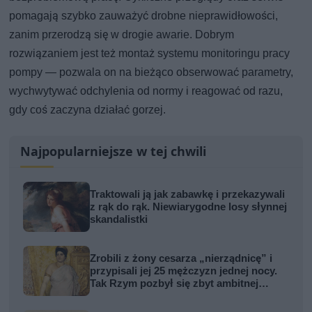
pomagają szybko zauważyć drobne nieprawidłowości,
zanim przerodzą się w drogie awarie. Dobrym
rozwiązaniem jest też montaż systemu monitoringu pracy
pompy — pozwala on na bieżąco obserwować parametry,
wychwytywać odchylenia od normy i reagować od razu,
gdy coś zaczyna działać gorzej.
Najpopularniejsze w tej chwili
Traktowali ją jak zabawkę i przekazywali
z rąk do rąk. Niewiarygodne losy słynnej
skandalistki
Zrobili z żony cesarza „nierządnicę” i
przypisali jej 25 mężczyzn jednej nocy.
Tak Rzym pozbył się zbyt ambitnej
kobiety